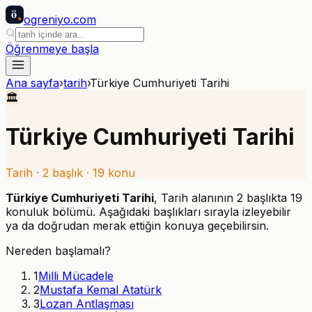
ö
ogreniyo
.com
Öğrenmeye başla
Ana sayfa
›
tarih
›
Türkiye Cumhuriyeti Tarihi
🏛️
Türkiye Cumhuriyeti Tarihi
Tarih
·
2
başlık ·
19
konu
Türkiye Cumhuriyeti Tarihi
,
Tarih
alanının
2
başlıkta
19
konuluk bölümü. Aşağıdaki başlıkları sırayla izleyebilir
ya da doğrudan merak ettiğin konuya geçebilirsin.
Nereden başlamalı?
1
Milli Mücadele
2
Mustafa Kemal Atatürk
3
Lozan Antlaşması