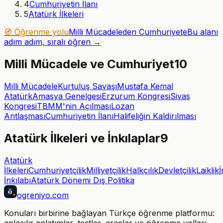
4
Cumhuriyetin İlanı
5
Atatürk İlkeleri
🧭 Öğrenme yolu
Milli Mücadeleden Cumhuriyete
Bu alanı
adım adım, sıralı öğren →
Milli Mücadele ve Cumhuriyet
10
Milli Mücadele
Kurtuluş Savaşı
Mustafa Kemal
Atatürk
Amasya Genelgesi
Erzurum Kongresi
Sivas
Kongresi
TBMM'nin Açılması
Lozan
Antlaşması
Cumhuriyetin İlanı
Halifeliğin Kaldırılması
Atatürk İlkeleri ve İnkılaplar
9
Atatürk
İlkeleri
Cumhuriyetçilik
Milliyetçilik
Halkçılık
Devletçilik
Laiklik
İ
İnkılabı
Atatürk Dönemi Dış Politika
ö
ogreniyo
.com
Konuları birbirine bağlayan Türkçe öğrenme platformu:
anlaşılır anlatımlar, testler, araçlar ve öğrenme yolları.