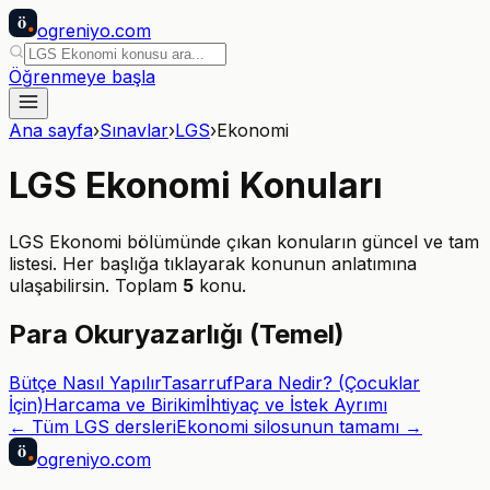
ö
ogreniyo
.com
Öğrenmeye başla
Ana sayfa
›
Sınavlar
›
LGS
›
Ekonomi
LGS
Ekonomi
Konuları
LGS
Ekonomi
bölümünde çıkan konuların güncel ve tam
listesi. Her başlığa tıklayarak konunun anlatımına
ulaşabilirsin. Toplam
5
konu.
Para Okuryazarlığı (Temel)
Bütçe Nasıl Yapılır
Tasarruf
Para Nedir? (Çocuklar
İçin)
Harcama ve Birikim
İhtiyaç ve İstek Ayrımı
← Tüm
LGS
dersleri
Ekonomi
silosunun tamamı →
ö
ogreniyo
.com