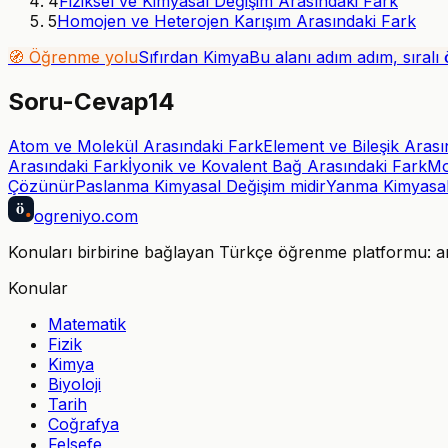
4
Fiziksel ve Kimyasal Değişim Arasındaki Fark
5
Homojen ve Heterojen Karışım Arasındaki Fark
🧭 Öğrenme yolu
Sıfırdan Kimya
Bu alanı adım adım, sıral
Soru-Cevap
14
Atom ve Molekül Arasındaki Fark
Element ve Bileşik Arası
Arasındaki Fark
İyonik ve Kovalent Bağ Arasındaki Fark
Mo
Çözünür
Paslanma Kimyasal Değişim midir
Yanma Kimyasal
ö
ogreniyo
.com
Konuları birbirine bağlayan Türkçe öğrenme platformu: anla
Konular
Matematik
Fizik
Kimya
Biyoloji
Tarih
Coğrafya
Felsefe