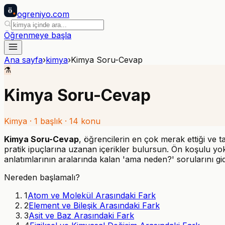
ö
ogreniyo
.com
Öğrenmeye başla
Ana sayfa
›
kimya
›
Kimya Soru-Cevap
⚗️
Kimya Soru-Cevap
Kimya
·
1
başlık ·
14
konu
Kimya Soru-Cevap
, öğrencilerin en çok merak ettiği ve t
pratik ipuçlarına uzanan içerikler bulursun. Ön koşulu yo
anlatımlarının aralarında kalan 'ama neden?' sorularını gid
Nereden başlamalı?
1
Atom ve Molekül Arasındaki Fark
2
Element ve Bileşik Arasındaki Fark
3
Asit ve Baz Arasındaki Fark