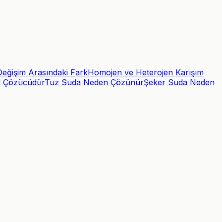
Değişim Arasındaki Fark
Homojen ve Heterojen Karışım
l Çözücüdür
Tuz Suda Neden Çözünür
Şeker Suda Neden