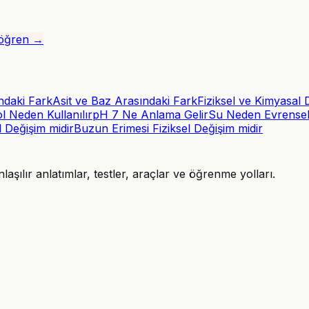
ı öğren →
ndaki Fark
Asit ve Baz Arasındaki Fark
Fiziksel ve Kimyasal 
l Neden Kullanılır
pH 7 Ne Anlama Gelir
Su Neden Evrense
 Değişim midir
Buzun Erimesi Fiziksel Değişim midir
şılır anlatımlar, testler, araçlar ve öğrenme yolları.