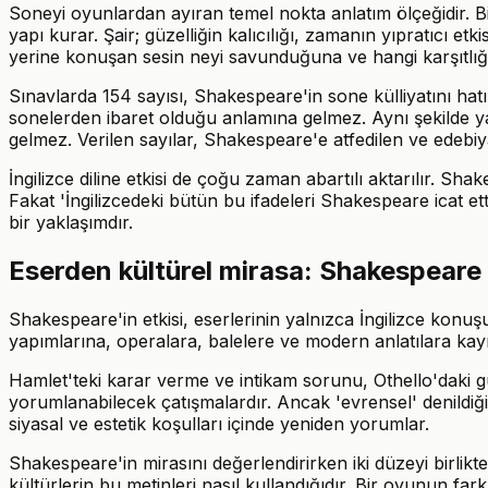
Soneyi oyunlardan ayıran temel nokta anlatım ölçeğidir. B
yapı kurar. Şair; güzelliğin kalıcılığı, zamanın yıpratıcı e
yerine konuşan sesin neyi savunduğuna ve hangi karşıtlığ
Sınavlarda 154 sayısı, Shakespeare'in sone külliyatını hatı
sonelerden ibaret olduğu anlamına gelmez. Aynı şekilde ya
gelmez. Verilen sayılar, Shakespeare'e atfedilen ve edebiya
İngilizce diline etkisi de çoğu zaman abartılı aktarılır. Shake
Fakat 'İngilizcedeki bütün bu ifadeleri Shakespeare icat et
bir yaklaşımdır.
Eserden kültürel mirasa: Shakespear
Shakespeare'in etkisi, eserlerinin yalnızca İngilizce konuşu
yapımlarına, operalara, balelere ve modern anlatılara kayn
Hamlet'teki karar verme ve intikam sorunu, Othello'daki g
yorumlanabilecek çatışmalardır. Ancak 'evrensel' denildiğ
siyasal ve estetik koşulları içinde yeniden yorumlar.
Shakespeare'in mirasını değerlendirirken iki düzeyi birlikte
kültürlerin bu metinleri nasıl kullandığıdır. Bir oyunun far