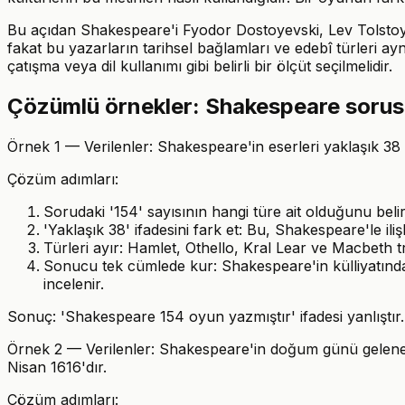
Bu açıdan Shakespeare'i Fyodor Dostoyevski, Lev Tolstoy,
fakat bu yazarların tarihsel bağlamları ve edebî türleri ayn
çatışma veya dil kullanımı gibi belirli bir ölçüt seçilmelidir.
Çözümlü örnekler: Shakespeare sorusu 
Örnek 1 — Verilenler: Shakespeare'in eserleri yaklaşık 38 o
Çözüm adımları:
Sorudaki '154' sayısının hangi türe ait olduğunu belirl
'Yaklaşık 38' ifadesini fark et: Bu, Shakespeare'le ilişk
Türleri ayır: Hamlet, Othello, Kral Lear ve Macbeth t
Sonucu tek cümlede kur: Shakespeare'in külliyatında 
incelenir.
Sonuç: 'Shakespeare 154 oyun yazmıştır' ifadesi yanlıştır
Örnek 2 — Verilenler: Shakespeare'in doğum günü gelenekse
Nisan 1616'dır.
Çözüm adımları: