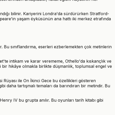
ığı bilinir. Kariyerini Londra'da sürdürürken Stratford-
peare'in yaşam öyküsünün ana hattı iki merkez etrafında
r. Bu sınıflandırma, eserleri ezberlemekten çok metinlerin
let'te intikam ve karar verememe, Othello'da kıskançlık ve
li bir hikâye olmakla birlikte düşmanlık, toplumsal engel ve
i Rüyası ile On İkinci Gece bu özellikleri gösteren
bi daha tartışmalı temaları da barındıran bir metindir. Bu
 Henry IV bu grupta anılır. Bu oyunları tarih kitabı gibi