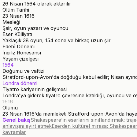
26 Nisan 1564 olarak aktarılır
Ölüm Tarihi
23 Nisan 1616
Mesleği
Şair, oyun yazarı ve oyuncu
Eser Külliyatı
Yaklaşık 38 oyun, 154 sone ve birkaç uzun şiir
Edebî Dönemi
İngiliz Rönesansı
Yaşam çizelgesi
1564
Doğumu ve vaftizi
Stratford-upon-Avon'da doğduğu kabul edilir; Nisan ayında va
Londra dönemi
Tiyatro kariyerinin gelişmesi
Londra'ya giderek tiyatro çevresine katıldığı, oyuncu ve oyu
1616
Ölümü
23 Nisan 1616'da memleketi Stratford-upon-Avon'da hayatın
Genel bakış
Shakespeare'in eserlerini sınıflandırmak: traj
anlayışını ayırt etmek
Eserden kültürel mirasa: Shakespea
kavramlar