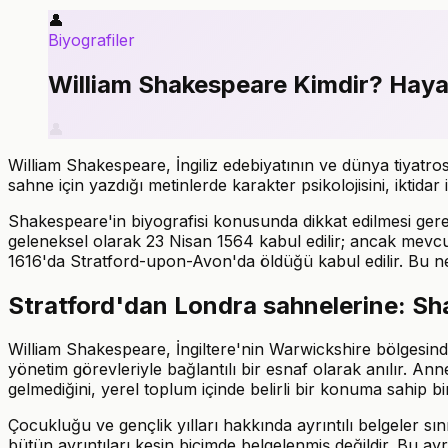
👤
Biyografiler
William Shakespeare Kimdir? Hayatı
👤
William Shakespeare, İngiliz edebiyatının ve dünya tiyatro
sahne için yazdığı metinlerde karakter psikolojisini, iktidar 
Shakespeare'in biyografisi konusunda dikkat edilmesi gerek
geleneksel olarak 23 Nisan 1564 kabul edilir; ancak mevcu
1616'da Stratford-upon-Avon'da öldüğü kabul edilir. Bu ne
Stratford'dan Londra sahnelerine: Sh
William Shakespeare, İngiltere'nin Warwickshire bölgesin
yönetim görevleriyle bağlantılı bir esnaf olarak anılır. An
gelmediğini, yerel toplum içinde belirli bir konuma sahip
Çocukluğu ve gençlik yılları hakkında ayrıntılı belgeler sın
bütün ayrıntıları kesin biçimde belgelenmiş değildir. Bu ay