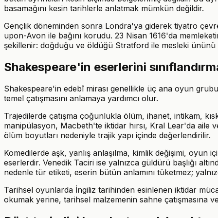
basamağını kesin tarihlerle anlatmak mümkün değildir.
Gençlik döneminden sonra Londra'ya giderek tiyatro çevres
upon-Avon ile bağını korudu. 23 Nisan 1616'da memleketin
şekillenir: doğduğu ve öldüğü Stratford ile mesleki ününü
Shakespeare'in eserlerini sınıflandırm
Shakespeare'in edebî mirası genellikle üç ana oyun grubu ü
temel çatışmasını anlamaya yardımcı olur.
Trajedilerde çatışma çoğunlukla ölüm, ihanet, intikam, kıs
manipülasyon, Macbeth'te iktidar hırsı, Kral Lear'da aile ve
ölüm boyutları nedeniyle trajik yapı içinde değerlendirilir.
Komedilerde aşk, yanlış anlaşılma, kimlik değişimi, oyun iç
eserlerdir. Venedik Taciri ise yalnızca güldürü başlığı alt
nedenle tür etiketi, eserin bütün anlamını tüketmez; yalnı
Tarihsel oyunlarda İngiliz tarihinden esinlenen iktidar mücad
okumak yerine, tarihsel malzemenin sahne çatışmasına 