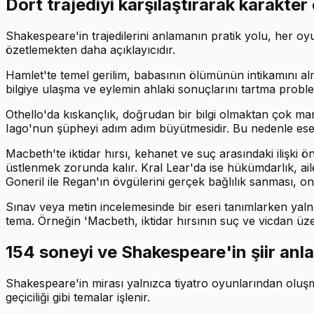
Dört trajediyi karşılaştırarak karakte
Shakespeare'in trajedilerini anlamanın pratik yolu, her oyu
özetlemekten daha açıklayıcıdır.
Hamlet'te temel gerilim, babasının ölümünün intikamını al
bilgiye ulaşma ve eylemin ahlaki sonuçlarını tartma problem
Othello'da kıskançlık, doğrudan bir bilgi olmaktan çok mani
Iago'nun şüpheyi adım adım büyütmesidir. Bu nedenle eser
Macbeth'te iktidar hırsı, kehanet ve suç arasındaki ilişki 
üstlenmek zorunda kalır. Kral Lear'da ise hükümdarlık, aile 
Goneril ile Regan'ın övgülerini gerçek bağlılık sanması, o
Sınav veya metin incelemesinde bir eseri tanımlarken yalnız
tema. Örneğin 'Macbeth, iktidar hırsının suç ve vicdan üzerinde
154 soneyi ve Shakespeare'in şiir anla
Shakespeare'in mirası yalnızca tiyatro oyunlarından oluşm
geçiciliği gibi temalar işlenir.