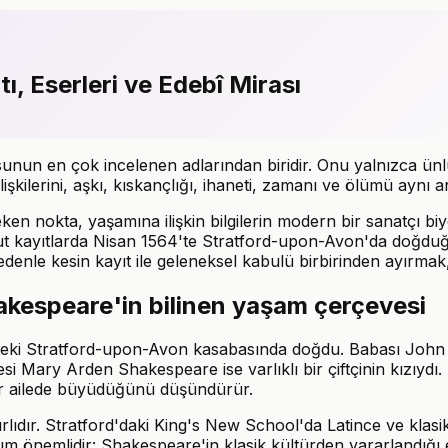
, Eserleri ve Edebî Mirası
sunun en çok incelenen adlarından biridir. Onu yalnızca ünl
ilişkilerini, aşkı, kıskançlığı, ihaneti, zamanı ve ölümü aynı 
en nokta, yaşamına ilişkin bilgilerin modern bir sanatçı bi
t kayıtlarda Nisan 1564'te Stratford-upon-Avon'da doğduğu v
denle kesin kayıt ile geleneksel kabulü birbirinden ayırmak
akespeare'in bilinen yaşam çerçevesi
deki Stratford-upon-Avon kasabasında doğdu. Babası John Sh
nesi Mary Arden Shakespeare ise varlıklı bir çiftçinin kızıy
 bir ailede büyüdüğünü düşündürür.
ırlıdır. Stratford'daki King's New School'da Latince ve klasi
rım önemlidir: Shakespeare'in klasik kültürden yararlandığı e