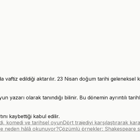
ftiz edildiği aktarılır. 23 Nisan doğum tarihi geleneksel kab
n yazarı olarak tanındığı bilinir. Bu dönemin ayrıntılı tarihl
ı kaybettiği kabul edilir.
edi, komedi ve tarihsel oyun
Dört trajediyi karşılaştırarak ka
re neden hâlâ okunuyor?
Çözümlü örnekler: Shakespeare sor