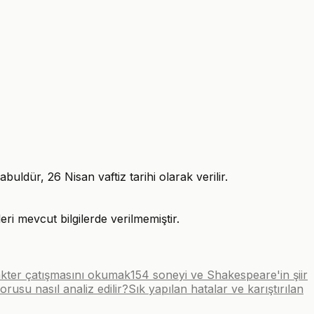
uldür, 26 Nisan vaftiz tarihi olarak verilir.
eri mevcut bilgilerde verilmemiştir.
rakter çatışmasını okumak
154 soneyi ve Shakespeare'in şiir
usu nasıl analiz edilir?
Sık yapılan hatalar ve karıştırılan