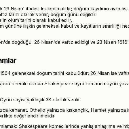
 23 Nisan' ifadesi kullanılmalıdır; doğum kaydının ayrıntısı a
ftiz tarihi olarak verilir; doğum günü değildir.
in ölüm tarihi olarak kabul edilir.
ününe ilişkin geleneksel kabul ve kayıtların sınırlılığı nede
da doğduğu, 26 Nisan'da vaftiz edildiği ve 23 Nisan 1616'd
ramlar
564 geleneksel doğum tarihi kabulüdür; 26 Nisan ise vaftiz tari
r yönü önemli olsa da Shakespeare aynı zamanda oyun yaza
Oyun sayısı yaklaşık 38 olarak verilir.
a kehanet, Othello yalnızca kıskançlık, Hamlet yalnızca int
likte değerlendirilmelidir.
mlamak: Shakespeare komedilerinde yanlış anlaşılma ve mizah