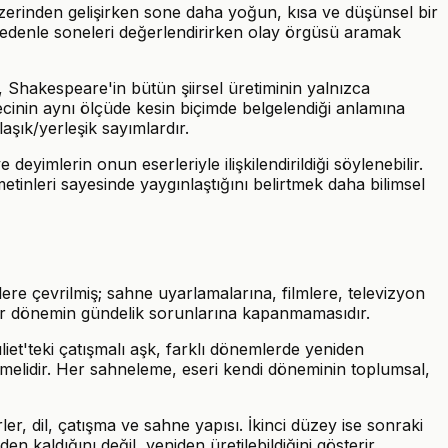
zerinden gelişirken sone daha yoğun, kısa ve düşünsel bir
 Bu nedenle soneleri değerlendirirken olay örgüsü aramak
, Shakespeare'in bütün şiirsel üretiminin yalnızca
cinin aynı ölçüde kesin biçimde belgelendiği anlamına
aşık/yerleşik sayımlardır.
 deyimlerin onun eserleriyle ilişkilendirildiği söylenebilir.
etinleri sayesinde yaygınlaştığını belirtmek daha bilimsel
llere çevrilmiş; sahne uyarlamalarına, filmlere, televizyon
k bir dönemin gündelik sorunlarına kapanmamasıdır.
et'teki çatışmalı aşk, farklı dönemlerde yeniden
emelidir. Her sahneleme, eseri kendi döneminin toplumsal,
er, dil, çatışma ve sahne yapısı. İkinci düzey ise sonraki
n kaldığını değil, yeniden üretilebildiğini gösterir.