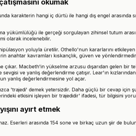
r çatışmasını okumak
nda karakterin hangi iç dürtü ile hangi dış engel arasında s
ma yükümlülüğü ile gerçeği sorgulayan zihinsel tutum arasınd
i olarak incelenebilir.
pülasyon yoluyla üretilir. Othello'nun kararlarını etkileyen 
in anahtar kavramları kıskançlık, güven ve yönlendirmedir
öne çıkar. Macbeth'in yükselme arzusu dışarıdan gelen bir te
sevgisi ve yanlış değerlendirme çatışır. Lear'ın kızlarından 
nun yanlış değerlendirmesine yol açar.
ca 'trajedi' demek yetersizdir. Daha güçlü bir cevap için şu
ki etkisini işleyen bir trajedidir' ifadesi, tür bilgisini yorum
yışını ayırt etmek
az. Eserleri arasında 154 sone ve birkaç uzun şiir de bulu