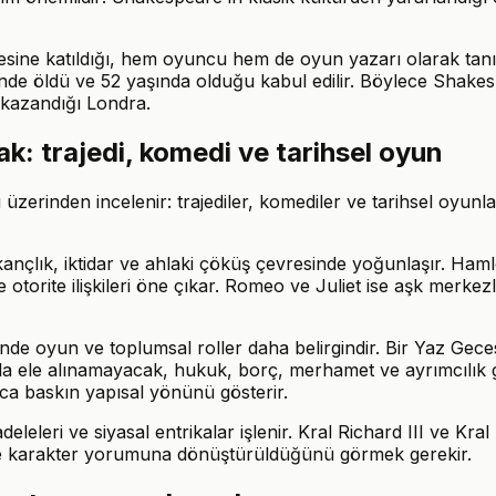
ine katıldığı, hem oyuncu hem de oyun yazarı olarak tanınd
de öldü ve 52 yaşında olduğu kabul edilir. Böylece Shakes
 kazandığı Londra.
ak: trajedi, komedi ve tarihsel oyun
zerinden incelenir: trajediler, komediler ve tarihsel oyunla
kançlık, iktidar ve ahlaki çöküş çevresinde yoğunlaşır. Ham
 otorite ilişkileri öne çıkar. Romeo ve Juliet ise aşk merkez
inde oyun ve toplumsal roller daha belirgindir. Bir Yaz Geces
ında ele alınamayacak, hukuk, borç, merhamet ve ayrımcılık gi
zca baskın yapısal yönünü gösterir.
eleleri ve siyasal entrikalar işlenir. Kral Richard III ve Kral
ve karakter yorumuna dönüştürüldüğünü görmek gerekir.