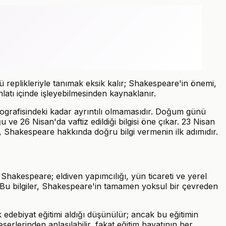
ü replikleriyle tanımak eksik kalır; Shakespeare'in önemi,
anlatı içinde işleyebilmesinden kaynaklanır.
yografisindeki kadar ayrıntılı olmamasıdır. Doğum günü
e 26 Nisan'da vaftiz edildiği bilgisi öne çıkar. 23 Nisan
, Shakespeare hakkında doğru bilgi vermenin ilk adımıdır.
akespeare; eldiven yapımcılığı, yün ticareti ve yerel
dı. Bu bilgiler, Shakespeare'in tamamen yoksul bir çevreden
k edebiyat eğitimi aldığı düşünülür; ancak bu eğitimin
serlerinden anlaşılabilir, fakat eğitim hayatının her