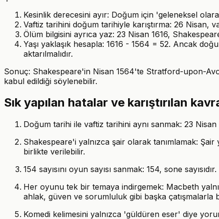
Kesinlik derecesini ayır: Doğum için 'geleneksel olarak
Vaftiz tarihini doğum tarihiyle karıştırma: 26 Nisan, va
Ölüm bilgisini ayrıca yaz: 23 Nisan 1616, Shakespeare'
Yaşı yaklaşık hesapla: 1616 - 1564 = 52. Ancak doğum g
aktarılmalıdır.
Sonuç: Shakespeare'in Nisan 1564'te Stratford-upon-Avon'
kabul edildiği söylenebilir.
Sık yapılan hatalar ve karıştırılan kav
Doğum tarihi ile vaftiz tarihini aynı sanmak: 23 Nisan 1
Shakespeare'i yalnızca şair olarak tanımlamak: Şai
birlikte verilebilir.
154 sayısını oyun sayısı sanmak: 154, sone sayısıdır. 
Her oyunu tek bir temaya indirgemek: Macbeth yalnızc
ahlak, güven ve sorumluluk gibi başka çatışmalarla bir
Komedi kelimesini yalnızca 'güldüren eser' diye yoru