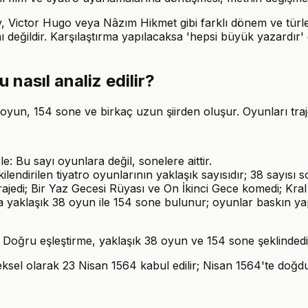
 Victor Hugo veya Nâzım Hikmet gibi farklı dönem ve türle
ı değildir. Karşılaştırma yapılacaksa 'hepsi büyük yazardır' 
nasıl analiz edilir?
yun, 154 sone ve birkaç uzun şiirden oluşur. Oyunları trajedi
e: Bu sayı oyunlara değil, sonelere aittir.
ilendirilen tiyatro oyunlarının yaklaşık sayısıdır; 38 sayısı so
rajedi; Bir Yaz Gecesi Rüyası ve On İkinci Gece komedi; Kral 
yaklaşık 38 oyun ile 154 sone bulunur; oyunlar baskın yapı
. Doğru eşleştirme, yaklaşık 38 oyun ve 154 sone şeklindedi
l olarak 23 Nisan 1564 kabul edilir; Nisan 1564'te doğduğu 