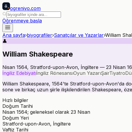
ö
ogreniyo
.com
Öğrenmeye başla
Ana sayfa
›
biyografiler
›
Sanatçılar ve Yazarlar
›
William Sha
👤
William Shakespeare
Nisan 1564, Stratford-upon-Avon, İngiltere — 23 Nisan 161
İngiliz Edebiyatı
İngiliz Rönesansı
Oyun Yazarı
Şair
Tiyatro
Dü
William Shakespeare, 1564'te Stratford-upon-Avon'da doğd
sone ve birkaç uzun şiirle ilişkilendirilen Shakespeare, özel
Hızlı bilgiler
Doğum Tarihi
Nisan 1564; geleneksel olarak 23 Nisan
Doğum Yeri
Stratford-upon-Avon, İngiltere
Vaftiz Tarihi