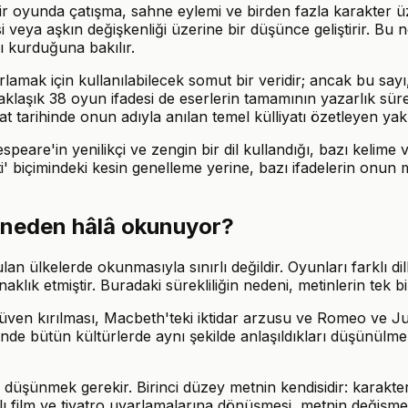
ir oyunda çatışma, sahne eylemi ve birden fazla karakter ü
tkisi veya aşkın değişkenliği üzerine bir düşünce geliştirir.
ı kurduğuna bakılır.
rlamak için kullanılabilecek somut bir veridir; ancak bu sayı
klaşık 38 oyun ifadesi de eserlerin tamamının yazarlık süre
t tarihinde onun adıyla anılan temel külliyatı özetleyen yakl
speare'in yenilikçi ve zengin bir dil kullandığı, bazı kelime ve
ti' biçimindeki kesin genelleme yerine, bazı ifadelerin onun m
e neden hâlâ okunuyor?
lan ülkelerde okunmasıyla sınırlı değildir. Oyunları farklı di
aklık etmiştir. Buradaki sürekliliğin nedeni, metinlerin te
üven kırılması, Macbeth'teki iktidar arzusu ve Romeo ve Juli
inde bütün kültürlerde aynı şekilde anlaşıldıkları düşünülm
 düşünmek gerekir. Birinci düzey metnin kendisidir: karakterl
klı film ve tiyatro uyarlamalarına dönüşmesi, metnin değişmede