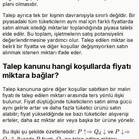
planı olmasıdır.
Talep ayrıca tek bir kişinin davranışıyla sınırlı değildir. Bir
piyasadaki tüm tüketicilerin aynı mal için farklı fiyatlarda
satın almak istediği miktarlar toplandığında piyasa talebi
elde edilir. Bu toplam, işletmelerin satış potansiyelini
değerlendirmesine yardımcı olur. Talep edilen miktar ise
belirli bir fiyatta ve diğer koşullar değişmiyorken satın
alınmak istenen miktarı ifade eder.
Talep kanunu hangi koşullarda fiyatı
miktara bağlar?
Talep kanununa göre diğer koşullar sabitken bir malın
fiyatı ile talep edilen miktarı arasında ters yönlü ilişki
bulunur. Fiyat düştüğünde tüketicilerin satın alma gücü
aynı gelirle artar ve daha fazla tüketici ürünü satın
alabilir; fiyat yükseldiğinde ise bazı tüketiciler alışverişi
erteler, daha az miktar alır veya başka bir ürüne yönelir.
P \uparrow
↑⇒
↓
P
↓⇒
Bu ilişki şu şekilde özetlenebilir:
ve
P
Q
P
d
\Rightarrow
\downar