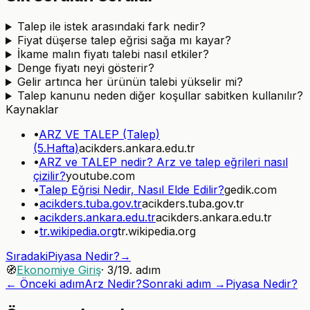
Talep ile istek arasındaki fark nedir?
Fiyat düşerse talep eğrisi sağa mı kayar?
İkame malın fiyatı talebi nasıl etkiler?
Denge fiyatı neyi gösterir?
Gelir artınca her ürünün talebi yükselir mi?
Talep kanunu neden diğer koşullar sabitken kullanılır?
Kaynaklar
•
ARZ VE TALEP (Talep)
(5.Hafta)
acikders.ankara.edu.tr
•
ARZ ve TALEP nedir? Arz ve talep eğrileri nasıl
çizilir?
youtube.com
•
Talep Eğrisi Nedir, Nasıl Elde Edilir?
gedik.com
•
acikders.tuba.gov.tr
acikders.tuba.gov.tr
•
acikders.ankara.edu.tr
acikders.ankara.edu.tr
•
tr.wikipedia.org
tr.wikipedia.org
Sıradaki
Piyasa Nedir?
→
🧭
Ekonomiye Giriş
·
3
/
19
. adım
← Önceki adım
Arz Nedir?
Sonraki adım →
Piyasa Nedir?