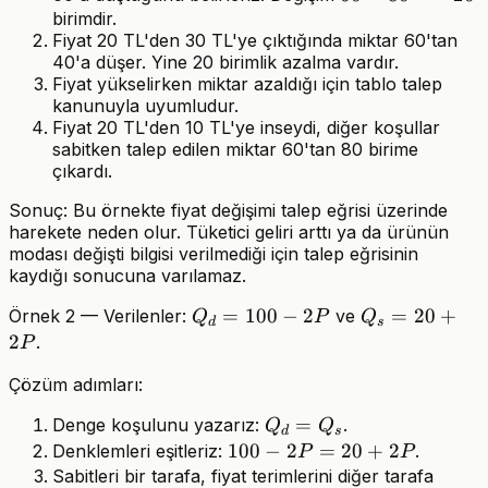
birimdir.
-
Fiyat 20 TL'den 30 TL'ye çıktığında miktar 60'tan
80
40'a düşer. Yine 20 birimlik azalma vardır.
=
Fiyat yükselirken miktar azaldığı için tablo talep
-20
kanunuyla uyumludur.
Fiyat 20 TL'den 10 TL'ye inseydi, diğer koşullar
sabitken talep edilen miktar 60'tan 80 birime
çıkardı.
Sonuç: Bu örnekte fiyat değişimi talep eğrisi üzerinde
harekete neden olur. Tüketici geliri arttı ya da ürünün
modası değişti bilgisi verilmediği için talep eğrisinin
kaydığı sonucuna varılamaz.
Q_d
=
100
−
2
Q_s
=
20
+
Örnek 2 — Verilenler:
ve
Q
P
Q
d
s
=
=
2
.
P
100
20
Çözüm adımları:
- 2P
+
2P
Q_d
=
Denge koşulunu yazarız:
.
Q
Q
d
s
=
100
100
−
2
=
20
+
2
Denklemleri eşitleriz:
.
P
P
Q_s
-
Sabitleri bir tarafa, fiyat terimlerini diğer tarafa