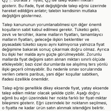
↑
P
Q_d
. Burada
fiyatı,
ise talep edilen miktarı
Q
P
Q
d
d
Q_d
\Rightar
gösterir. Bu ifade, fiyat değiştiğinde talep eğrisi üzerinde
hareket edildiğini anlatır; talebin kendisinin mutlaka
\downarrow
Q_d
değiştiğini göstermez.
\uparro
Talep kanununun yorumlanabilmesi için diğer önemli
koşulların sabit kabul edilmesi gerekir. Tüketici geliri,
zevk ve tercihler, ikame malların fiyatları, tamamlayıcı
malların fiyatları, geleceğe ilişkin beklentiler ve
piyasadaki tüketici sayısı aynı kalmıyorsa yalnızca fiyat
değişimine bakarak sonuç çıkarmak doğru olmaz. Ayrıca
bu ilişki her malda aynı güçte görülmeyebilir. Zorunlu
mallarda fiyat değişimi satın alınan miktarı sınırlı ölçüde
etkileyebilir; bazı özel durumlarda ise alışılmış ters yönlü
ilişki geçerli olmayabilir. Bu nedenle sınav sorularında
verilen ceteris paribus, yani diğer koşullar sabitken,
ifadesi özellikle önemlidir.
Talep eğrisi genellikle dikey eksende fiyat, yatay eksende
talep edilen miktar olacak şekilde çizilir. Aşağı doğru
eğimli bu eğri üzerindeki her nokta farklı bir fiyat-miktar
bileşimini gösterir. Eğri üzerindeki bir noktanın seçilmesi,
o fiyatta ne kadar ürün satın alınmak istendiğini belirtir.