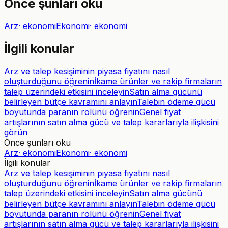
Önce şunları oku
Arz
·
ekonomi
Ekonomi
·
ekonomi
İlgili konular
Arz ve talep kesişiminin piyasa fiyatını nasıl
oluşturduğunu öğrenin
İkame ürünler ve rakip firmaların
talep üzerindeki etkisini inceleyin
Satın alma gücünü
belirleyen bütçe kavramını anlayın
Talebin ödeme gücü
boyutunda paranın rolünü öğrenin
Genel fiyat
artışlarının satın alma gücü ve talep kararlarıyla ilişkisini
görün
Önce şunları oku
Arz
·
ekonomi
Ekonomi
·
ekonomi
İlgili konular
Arz ve talep kesişiminin piyasa fiyatını nasıl
oluşturduğunu öğrenin
İkame ürünler ve rakip firmaların
talep üzerindeki etkisini inceleyin
Satın alma gücünü
belirleyen bütçe kavramını anlayın
Talebin ödeme gücü
boyutunda paranın rolünü öğrenin
Genel fiyat
artışlarının satın alma gücü ve talep kararlarıyla ilişkisini