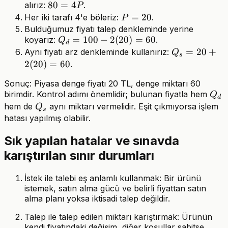
80
80
=
4
alırız:
.
2P
P
=
P
=
20
Her iki tarafı 4'e böleriz:
=
.
P
4P
=
Bulduğumuz fiyatı talep denkleminde yerine
20
Q_d
=
100
−
2
(
20
)
=
60
koyarız:
.
20
Q
+
d
=
Q_s
=
20
+
Aynı fiyatı arz denkleminde kullanırız:
2P
Q
s
100 -
= 20
2
(
20
)
=
60
.
2(20)
+
Sonuç: Piyasa denge fiyatı 20 TL, denge miktarı 60
= 60
2(20)
Q_d
birimdir. Kontrol adımı önemlidir; bulunan fiyatla hem
Q
= 60
d
Q_s
hem de
aynı miktarı vermelidir. Eşit çıkmıyorsa işlem
Q
s
hatası yapılmış olabilir.
Sık yapılan hatalar ve sınavda
karıştırılan sınır durumları
İstek ile talebi eş anlamlı kullanmak: Bir ürünü
istemek, satın alma gücü ve belirli fiyattan satın
alma planı yoksa iktisadi talep değildir.
Talep ile talep edilen miktarı karıştırmak: Ürünün
kendi fiyatındaki değişim, diğer koşullar sabitse