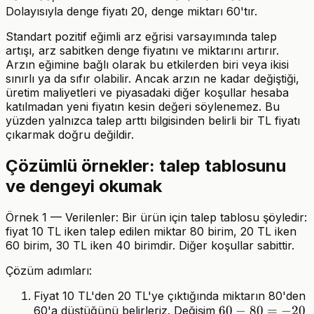
20
Dolayısıyla denge fiyatı 20, denge miktarı 60'tır.
+
40
+
40
=
Standart pozitif eğimli arz eğrisi varsayımında talep
2P
=
60
artışı, arz sabitken denge fiyatını ve miktarını artırır.
60
Arzın eğimine bağlı olarak bu etkilerden biri veya ikisi
sınırlı ya da sıfır olabilir. Ancak arzın ne kadar değiştiği,
üretim maliyetleri ve piyasadaki diğer koşullar hesaba
katılmadan yeni fiyatın kesin değeri söylenemez. Bu
yüzden yalnızca talep arttı bilgisinden belirli bir TL fiyatı
çıkarmak doğru değildir.
Çözümlü örnekler: talep tablosunu
ve dengeyi okumak
Örnek 1 — Verilenler: Bir ürün için talep tablosu şöyledir:
fiyat 10 TL iken talep edilen miktar 80 birim, 20 TL iken
60 birim, 30 TL iken 40 birimdir. Diğer koşullar sabittir.
Çözüm adımları:
Fiyat 10 TL'den 20 TL'ye çıktığında miktarın 80'den
60
60
−
80
=
−
20
60'a düştüğünü belirleriz. Değişim