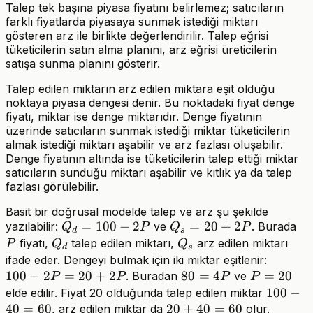
Talep tek başına piyasa fiyatını belirlemez; satıcıların
farklı fiyatlarda piyasaya sunmak istediği miktarı
gösteren arz ile birlikte değerlendirilir. Talep eğrisi
tüketicilerin satın alma planını, arz eğrisi üreticilerin
satışa sunma planını gösterir.
Talep edilen miktarın arz edilen miktara eşit olduğu
noktaya piyasa dengesi denir. Bu noktadaki fiyat denge
fiyatı, miktar ise denge miktarıdır. Denge fiyatının
üzerinde satıcıların sunmak istediği miktar tüketicilerin
almak istediği miktarı aşabilir ve arz fazlası oluşabilir.
Denge fiyatının altında ise tüketicilerin talep ettiği miktar
satıcıların sunduğu miktarı aşabilir ve kıtlık ya da talep
fazlası görülebilir.
Basit bir doğrusal modelde talep ve arz şu şekilde
Q_d
=
100
−
2
Q_s
=
20
+
2
P
yazılabilir:
ve
. Burada
Q
P
Q
P
d
s
=
=
Q_d
Q_s
fiyatı,
talep edilen miktarı,
arz edilen miktarı
P
Q
Q
d
s
100
20
100
ifade eder. Dengeyi bulmak için iki miktar eşitlenir:
- 2P
+
100
−
2
=
20
+
2
80
80
=
4
P
=
-
20
. Buradan
ve
P
P
P
P
2P
=
=
2P
100
100
−
elde edilir. Fiyat 20 olduğunda talep edilen miktar
4P
20
=
40
=
60
20
20
+
40
=
60
-
, arz edilen miktar da
olur.