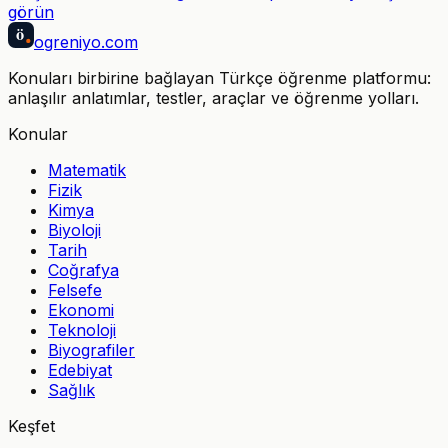
görün
ö
ogreniyo
.com
Konuları birbirine bağlayan Türkçe öğrenme platformu:
anlaşılır anlatımlar, testler, araçlar ve öğrenme yolları.
Konular
Matematik
Fizik
Kimya
Biyoloji
Tarih
Coğrafya
Felsefe
Ekonomi
Teknoloji
Biyografiler
Edebiyat
Sağlık
Keşfet