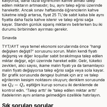
kalıyorsa, daha fazla öğrencinin kahve alması talep
edilen miktarın artmasıdır; bu, aynı talep eğrisi üzerinde
harekettir. Ancak sınav haftasında öğrencilerin kahve
tüketme isteği artarsa, fiyat 25 TL'de sabit kalsa bile aynı
fiyatta daha fazla kahve istenir ve talep eğrisi sağa
kayar. Standın günlük sipariş miktarını belirlerken bu iki
durumu birbirinden ayırması gerekir.
Sınavda
TYT/AYT veya temel ekonomi sorularında önce 'hangi
değişken değişti?' sorusunu sorun. Malın kendi fiyatı
değişmiş ve diğer koşullar sabit bırakılmışsa talep edilen
miktar değişir, eğri üzerinde hareket edilir. Gelir, tüketici
zevkleri, alıcı sayısı, ikame malın fiyatı ya da tamamlayıcı
malın fiyatı değişiyorsa talep eğrisi sağa veya sola kayar.
Bir grafik sorusunda dengeyi bulmak için arz ve talep
eğrilerinin kesişim noktasını okuyun; denklem sorusunda
Q_d
=
ise
eşitliğini kurup sonucu iki denklemde de
Q
Q
d
s
=
kontrol edin. 'Talep arttı' ile 'talep edilen miktar arttı'
ifadelerinin aynı anlama gelmediğini özellikle hatırlayın.
Q_s
Sık sorulan sorular