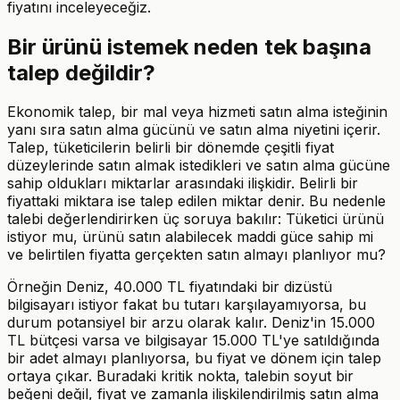
fiyatını inceleyeceğiz.
Bir ürünü istemek neden tek başına
talep değildir?
Ekonomik talep, bir mal veya hizmeti satın alma isteğinin
yanı sıra satın alma gücünü ve satın alma niyetini içerir.
Talep, tüketicilerin belirli bir dönemde çeşitli fiyat
düzeylerinde satın almak istedikleri ve satın alma gücüne
sahip oldukları miktarlar arasındaki ilişkidir. Belirli bir
fiyattaki miktara ise talep edilen miktar denir. Bu nedenle
talebi değerlendirirken üç soruya bakılır: Tüketici ürünü
istiyor mu, ürünü satın alabilecek maddi güce sahip mi
ve belirtilen fiyatta gerçekten satın almayı planlıyor mu?
Örneğin Deniz, 40.000 TL fiyatındaki bir dizüstü
bilgisayarı istiyor fakat bu tutarı karşılayamıyorsa, bu
durum potansiyel bir arzu olarak kalır. Deniz'in 15.000
TL bütçesi varsa ve bilgisayar 15.000 TL'ye satıldığında
bir adet almayı planlıyorsa, bu fiyat ve dönem için talep
ortaya çıkar. Buradaki kritik nokta, talebin soyut bir
beğeni değil, fiyat ve zamanla ilişkilendirilmiş satın alma