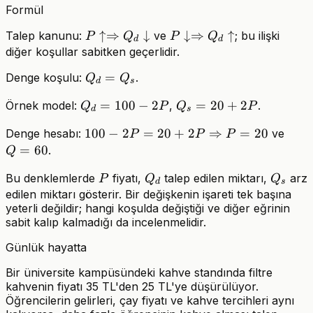
Formül
P \uparrow
↑⇒
↓
P
↓⇒
↑
Talep kanunu:
ve
; bu ilişki
P
Q
P
Q
d
d
\Rightarrow
\downarrow
diğer koşullar sabitken geçerlidir.
Q_d
\Rightarrow
Q_d
=
Denge koşulu:
.
Q
Q
\downarrow
Q_d
d
s
=
\uparrow
Q_d
=
100
−
2
Q_s
=
20
+
2
Örnek model:
,
.
Q
P
Q
P
Q_s
d
s
=
=
100 - 2P =
100
−
2
=
20
+
2
⇒
=
20
Q
Denge hesabı:
ve
P
P
P
100
20
20 + 2P
=
=
60
.
Q
- 2P
+
\Rightarrow
60
2P
P
Q_d
Q_s
Bu denklemlerde
fiyatı,
talep edilen miktarı,
arz
P
Q
Q
P = 20
d
s
edilen miktarı gösterir. Bir değişkenin işareti tek başına
yeterli değildir; hangi koşulda değiştiği ve diğer eğrinin
sabit kalıp kalmadığı da incelenmelidir.
Günlük hayatta
Bir üniversite kampüsündeki kahve standında filtre
kahvenin fiyatı 35 TL'den 25 TL'ye düşürülüyor.
Öğrencilerin gelirleri, çay fiyatı ve kahve tercihleri aynı