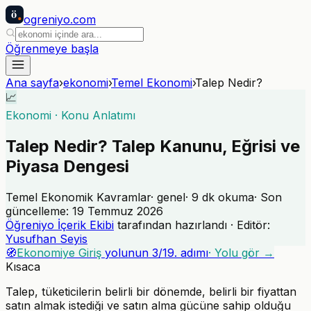
ö
ogreniyo
.com
Öğrenmeye başla
Ana sayfa
›
ekonomi
›
Temel Ekonomi
›
Talep Nedir?
📈
Ekonomi
·
Konu Anlatımı
Talep Nedir? Talep Kanunu, Eğrisi ve
Piyasa Dengesi
Temel Ekonomik Kavramlar
·
genel
·
9
dk okuma
· Son
güncelleme:
19 Temmuz 2026
Öğreniyo İçerik Ekibi
tarafından hazırlandı · Editör:
Yusufhan Seyis
🧭
Ekonomiye Giriş
yolunun
3
/
19
. adımı
· Yolu gör →
Kısaca
Talep, tüketicilerin belirli bir dönemde, belirli bir fiyattan
satın almak istediği ve satın alma gücüne sahip olduğu