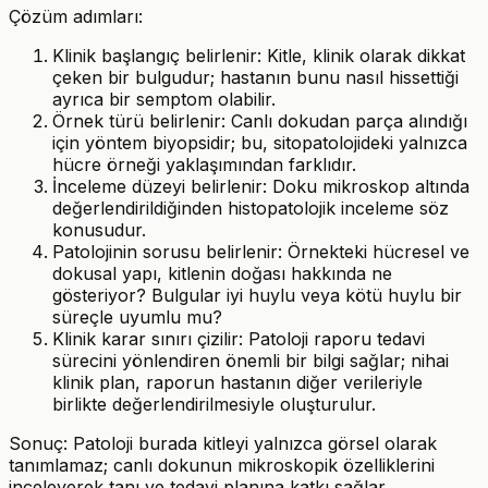
Çözüm adımları:
Klinik başlangıç belirlenir: Kitle, klinik olarak dikkat
çeken bir bulgudur; hastanın bunu nasıl hissettiği
ayrıca bir semptom olabilir.
Örnek türü belirlenir: Canlı dokudan parça alındığı
için yöntem biyopsidir; bu, sitopatolojideki yalnızca
hücre örneği yaklaşımından farklıdır.
İnceleme düzeyi belirlenir: Doku mikroskop altında
değerlendirildiğinden histopatolojik inceleme söz
konusudur.
Patolojinin sorusu belirlenir: Örnekteki hücresel ve
dokusal yapı, kitlenin doğası hakkında ne
gösteriyor? Bulgular iyi huylu veya kötü huylu bir
süreçle uyumlu mu?
Klinik karar sınırı çizilir: Patoloji raporu tedavi
sürecini yönlendiren önemli bir bilgi sağlar; nihai
klinik plan, raporun hastanın diğer verileriyle
birlikte değerlendirilmesiyle oluşturulur.
Sonuç: Patoloji burada kitleyi yalnızca görsel olarak
tanımlamaz; canlı dokunun mikroskopik özelliklerini
inceleyerek tanı ve tedavi planına katkı sağlar.