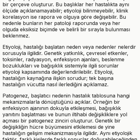
bir çerçeve oluşturur. Bu başlıklar her hastalıkta aynı
ölçüde açıklanamayabilir; etiyoloji bilinmeyebilir, klinik
korelasyon ise rapora ve olguya göre değişebilir. Bu
nedenle bunların her patoloji raporunda veya her
olguda eksiksiz biçimde ve belirli bir sırayla bulunması
beklenmez.
Etiyoloji, hastalığı başlatan neden veya nedenler nelerdir
sorusuyla ilgilidir. Genetik yatkınlık, çevresel etkenler,
toksinler, radyasyon, enfeksiyon ajanları, beslenme
bozuklukları ve bağışıklık sistemiyle ilgili sorunlar
etiyoloji kapsamında değerlendirilebilir. Etiyoloji,
hastalığın kaynağına ilişkin sorudur; tek başına
hastalığın vücutta nasıl ilerlediğini açıklamaz.
Patogenez, başlatıcı nedenin hastalık tablosuna hangi
mekanizmalarla dönüştüğünü açıklar. Örneğin bir
enfeksiyon ajanının dokuyla etkileşmesi, bağışıklık
yanıtını başlatması ve bunun iltihabi değişikliklere yol
açması bir patogenez zinciri oluşturur. Genetik bir
değişikliğin hücre büyümesini etkilemesi de yine
hastalığın gelişim mekanizmasıyla ilgilidir. Aynı etiyolojik
faktör, farklı kişilerde farklı sonuçlar doğurabileceğinden