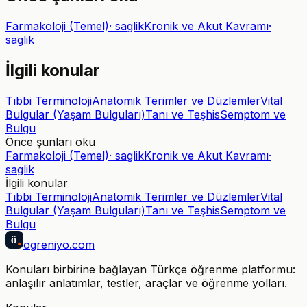
Farmakoloji (Temel)
·
saglik
Kronik ve Akut Kavramı
·
saglik
İlgili konular
Tıbbi Terminoloji
Anatomik Terimler ve Düzlemler
Vital
Bulgular (Yaşam Bulguları)
Tanı ve Teşhis
Semptom ve
Bulgu
Önce şunları oku
Farmakoloji (Temel)
·
saglik
Kronik ve Akut Kavramı
·
saglik
İlgili konular
Tıbbi Terminoloji
Anatomik Terimler ve Düzlemler
Vital
Bulgular (Yaşam Bulguları)
Tanı ve Teşhis
Semptom ve
Bulgu
ö
ogreniyo
.com
Konuları birbirine bağlayan Türkçe öğrenme platformu:
anlaşılır anlatımlar, testler, araçlar ve öğrenme yolları.