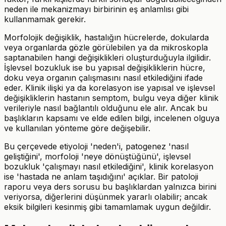
neden ile mekanizmayı birbirinin eş anlamlısı gibi
kullanmamak gerekir.
Morfolojik değişiklik, hastalığın hücrelerde, dokularda
veya organlarda gözle görülebilen ya da mikroskopla
saptanabilen hangi değişiklikleri oluşturduğuyla ilgilidir.
İşlevsel bozukluk ise bu yapısal değişikliklerin hücre,
doku veya organın çalışmasını nasıl etkilediğini ifade
eder. Klinik ilişki ya da korelasyon ise yapısal ve işlevsel
değişikliklerin hastanın semptom, bulgu veya diğer klinik
verileriyle nasıl bağlantılı olduğunu ele alır. Ancak bu
başlıkların kapsamı ve elde edilen bilgi, incelenen olguya
ve kullanılan yönteme göre değişebilir.
Bu çerçevede etiyoloji 'neden'i, patogenez 'nasıl
geliştiğini', morfoloji 'neye dönüştüğünü', işlevsel
bozukluk 'çalışmayı nasıl etkilediğini', klinik korelasyon
ise 'hastada ne anlam taşıdığını' açıklar. Bir patoloji
raporu veya ders sorusu bu başlıklardan yalnızca birini
veriyorsa, diğerlerini düşünmek yararlı olabilir; ancak
eksik bilgileri kesinmiş gibi tamamlamak uygun değildir.