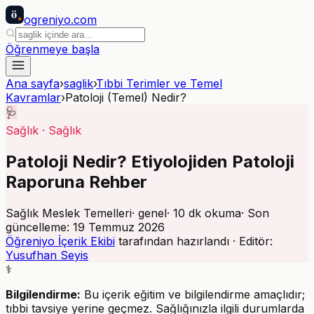
ö
ogreniyo
.com
Öğrenmeye başla
Ana sayfa
›
saglik
›
Tıbbi Terimler ve Temel
Kavramlar
›
Patoloji (Temel) Nedir?
🩺
Sağlık
·
Sağlık
Patoloji Nedir? Etiyolojiden Patoloji
Raporuna Rehber
Sağlık Meslek Temelleri
·
genel
·
10
dk okuma
· Son
güncelleme:
19 Temmuz 2026
Öğreniyo İçerik Ekibi
tarafından hazırlandı · Editör:
Yusufhan Seyis
⚕️
Bilgilendirme:
Bu içerik eğitim ve bilgilendirme amaçlıdır;
tıbbi tavsiye yerine geçmez. Sağlığınızla ilgili durumlarda