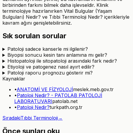
birbirinden farkını bilmek daha işlevseldir. Klinik
terminolojiye hazırlanırken Vital Bulgular (Yaşam
Bulguları) Nedir? ve Tıbbi Terminoloji Nedir? içerikleriyle
kavram ağını genişletebilirsiniz.
Sık sorulan sorular
Patoloji sadece kanserle mi ilgilenir?
Biyopsi sonucu kesin tanı anlamına mı gelir?
Histopatoloji ile sitopatoloji arasındaki fark nedir?
Etiyoloji ve patogenez nasıl ayırt edilir?
Patoloji raporu prognozu gösterir mi?
Kaynaklar
•
ANATOMİ VE FİZYOLOJİ
meslek.meb.gov.tr
•
Patoloji Nedir? - PATOLAB PATOLOJİ
LABORATUVARI
patolab.net
•
Patoloji Nedir?
turkpath.org.tr
Sıradaki
Tıbbi Terminoloji
→
Önce şunları oku