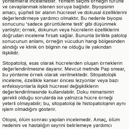
yöntemlerle incelenebilir. Yöntem seçimi örneğin türüne
ve cevaplanmak istenen soruya bağlıdır. Biyopsinin
amacı, şüpheli bir alanın hücresel ve dokusal özelliklerini
değerlendirmeye yardımcı olmaktır. Bu nedenle biyopsi
sonucunu 'sadece görüntüleme testi' gibi düşünmek
yanlıştır; örnek, dokunun veya hücrelerin özelliklerini
doğrudan inceleme fırsatı sağlar. Bununla birlikte patoloji
sonucunun anlamı, örneğin vücudun hangi bölgesinden
alındığı ve klinik ön bilginin ne olduğu ile yakından
ilişkilidir.
Sitopatoloji, esas olarak hücrelerden oluşan örneklerin
değerlendirilmesine dayanır. Mevcut metinde Pap smear,
bu yönteme örnek olarak verilmektedir. Sitopatolojik
inceleme, özellikle kanser öncesi lezyonlar veya bazı
enfeksiyonlarla ilişkili hücresel değişikliklerin
değerlendirilmesinde kullanılabilir. Doku mimarisinin
gerekli olduğu sorularda ise yalnızca hücre örneği
yeterli olmayabilir; bu, sitopatoloji ile histopatolojinin aynı
işlem olmadığını gösterir.
Otopsi, ölüm sonrası yapılan incelemedir. Amaç, ölüm
nedenini ve hastalığın seyrini belirlemeye yardımcı