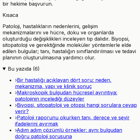
bir hekime başvurun.
Kısaca
Patoloji, hastalıkların nedenlerini, gelişim
mekanizmalarını ve hücre, doku ve organlarda
oluşturduğu değişiklikleri inceleyen tıp dalıdır. Biyopsi,
sitopatoloji ve gerektiğinde moleküler yöntemlerle elde
edilen bulgular; tanı, hastalığın sınıflandırılması ve tedavi
planının oluşturulmasına yardımcı olur.
Bu yazıda (
6
)
›
Bir hastalığı açıklayan dört soru: neden,
mekanizma, yapı ve klinik sonuç
›
Makroskopik bulgudan hücresel ayrıntıya:
patolojinin incelediği düzeyler
›
Biyopsi, sitopatoloji ve otopsi hangi sorulara cevap
verir?
›
Patoloji raporunu okurken tanı, derece ve seyir
ifadelerini ayırmak
›
Adım adım çözümlü örnekler: aynı bulgudan
doğru patoloji sorusuna