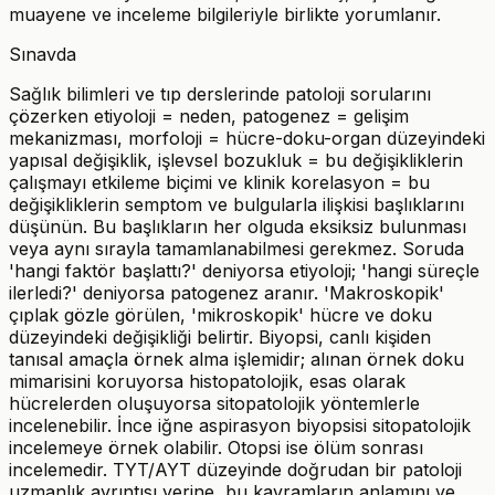
muayene ve inceleme bilgileriyle birlikte yorumlanır.
Sınavda
Sağlık bilimleri ve tıp derslerinde patoloji sorularını
çözerken etiyoloji = neden, patogenez = gelişim
mekanizması, morfoloji = hücre-doku-organ düzeyindeki
yapısal değişiklik, işlevsel bozukluk = bu değişikliklerin
çalışmayı etkileme biçimi ve klinik korelasyon = bu
değişikliklerin semptom ve bulgularla ilişkisi başlıklarını
düşünün. Bu başlıkların her olguda eksiksiz bulunması
veya aynı sırayla tamamlanabilmesi gerekmez. Soruda
'hangi faktör başlattı?' deniyorsa etiyoloji; 'hangi süreçle
ilerledi?' deniyorsa patogenez aranır. 'Makroskopik'
çıplak gözle görülen, 'mikroskopik' hücre ve doku
düzeyindeki değişikliği belirtir. Biyopsi, canlı kişiden
tanısal amaçla örnek alma işlemidir; alınan örnek doku
mimarisini koruyorsa histopatolojik, esas olarak
hücrelerden oluşuyorsa sitopatolojik yöntemlerle
incelenebilir. İnce iğne aspirasyon biyopsisi sitopatolojik
incelemeye örnek olabilir. Otopsi ise ölüm sonrası
incelemedir. TYT/AYT düzeyinde doğrudan bir patoloji
uzmanlık ayrıntısı yerine, bu kavramların anlamını ve