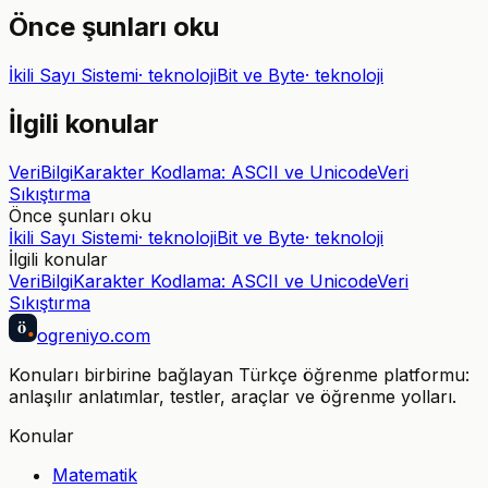
Önce şunları oku
İkili Sayı Sistemi
·
teknoloji
Bit ve Byte
·
teknoloji
İlgili konular
Veri
Bilgi
Karakter Kodlama: ASCII ve Unicode
Veri
Sıkıştırma
Önce şunları oku
İkili Sayı Sistemi
·
teknoloji
Bit ve Byte
·
teknoloji
İlgili konular
Veri
Bilgi
Karakter Kodlama: ASCII ve Unicode
Veri
Sıkıştırma
ö
ogreniyo
.com
Konuları birbirine bağlayan Türkçe öğrenme platformu:
anlaşılır anlatımlar, testler, araçlar ve öğrenme yolları.
Konular
Matematik