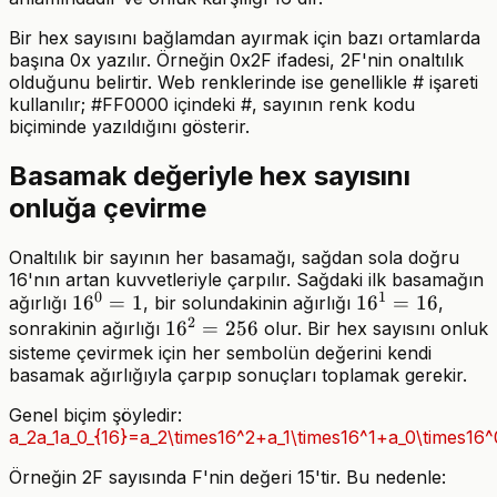
Bir hex sayısını bağlamdan ayırmak için bazı ortamlarda
başına 0x yazılır. Örneğin 0x2F ifadesi, 2F'nin onaltılık
olduğunu belirtir. Web renklerinde ise genellikle # işareti
kullanılır; #FF0000 içindeki #, sayının renk kodu
biçiminde yazıldığını gösterir.
Basamak değeriyle hex sayısını
onluğa çevirme
Onaltılık bir sayının her basamağı, sağdan sola doğru
16'nın artan kuvvetleriyle çarpılır. Sağdaki ilk basamağın
0
1
16^0=1
1
6
=
1
16^1=16
1
6
=
16
ağırlığı
, bir solundakinin ağırlığı
,
2
16^2=256
1
6
=
256
sonrakinin ağırlığı
olur. Bir hex sayısını onluk
sisteme çevirmek için her sembolün değerini kendi
basamak ağırlığıyla çarpıp sonuçları toplamak gerekir.
Genel biçim şöyledir:
a_2a_1a_0_{16}=a_2\times16^2+a_1\times16^1+a_0\times16^
Örneğin 2F sayısında F'nin değeri 15'tir. Bu nedenle: