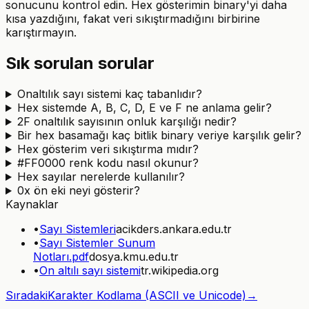
sonucunu kontrol edin. Hex gösterimin binary'yi daha
kısa yazdığını, fakat veri sıkıştırmadığını birbirine
karıştırmayın.
Sık sorulan sorular
Onaltılık sayı sistemi kaç tabanlıdır?
Hex sistemde A, B, C, D, E ve F ne anlama gelir?
2F onaltılık sayısının onluk karşılığı nedir?
Bir hex basamağı kaç bitlik binary veriye karşılık gelir?
Hex gösterim veri sıkıştırma mıdır?
#FF0000 renk kodu nasıl okunur?
Hex sayılar nerelerde kullanılır?
0x ön eki neyi gösterir?
Kaynaklar
•
Sayı Sistemleri
acikders.ankara.edu.tr
•
Sayı Sistemler Sunum
Notları.pdf
dosya.kmu.edu.tr
•
On altılı sayı sistemi
tr.wikipedia.org
Sıradaki
Karakter Kodlama (ASCII ve Unicode)
→