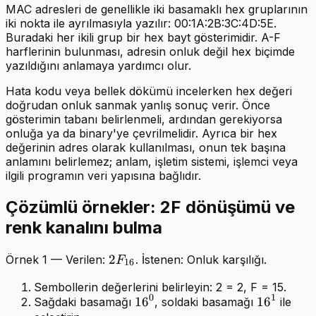
MAC adresleri de genellikle iki basamaklı hex gruplarının
iki nokta ile ayrılmasıyla yazılır: 00:1A:2B:3C:4D:5E.
Buradaki her ikili grup bir hex bayt gösterimidir. A-F
harflerinin bulunması, adresin onluk değil hex biçimde
yazıldığını anlamaya yardımcı olur.
Hata kodu veya bellek dökümü incelerken hex değeri
doğrudan onluk sanmak yanlış sonuç verir. Önce
gösterimin tabanı belirlenmeli, ardından gerekiyorsa
onluğa ya da binary'ye çevrilmelidir. Ayrıca bir hex
değerinin adres olarak kullanılması, onun tek başına
anlamını belirlemez; anlam, işletim sistemi, işlemci veya
ilgili programın veri yapısına bağlıdır.
Çözümlü örnekler: 2F dönüşümü ve
renk kanalını bulma
2F_{16}
2
Örnek 1 — Verilen:
. İstenen: Onluk karşılığı.
F
16
Sembollerin değerlerini belirleyin: 2 = 2, F = 15.
0
1
16^0
1
6
16^1
1
6
Sağdaki basamağı
, soldaki basamağı
ile