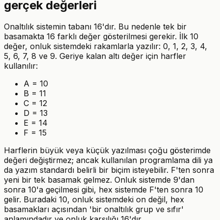
gerçek değerleri
Onaltılık sistemin tabanı 16'dır. Bu nedenle tek bir
basamakta 16 farklı değer gösterilmesi gerekir. İlk 10
değer, onluk sistemdeki rakamlarla yazılır: 0, 1, 2, 3, 4,
5, 6, 7, 8 ve 9. Geriye kalan altı değer için harfler
kullanılır:
A = 10
B = 11
C = 12
D = 13
E = 14
F = 15
Harflerin büyük veya küçük yazılması çoğu gösterimde
değeri değiştirmez; ancak kullanılan programlama dili ya
da yazım standardı belirli bir biçim isteyebilir. F'ten sonra
yeni bir tek basamak gelmez. Onluk sistemde 9'dan
sonra 10'a geçilmesi gibi, hex sistemde F'ten sonra 10
gelir. Buradaki 10, onluk sistemdeki on değil, hex
basamakları açısından 'bir onaltılık grup ve sıfır'
anlamındadır ve onluk karşılığı 16'dır.