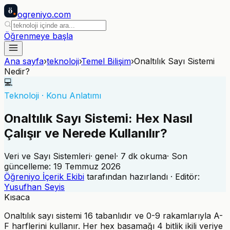
ö
ogreniyo
.com
Öğrenmeye başla
Ana sayfa
›
teknoloji
›
Temel Bilişim
›
Onaltılık Sayı Sistemi
Nedir?
💻
Teknoloji
·
Konu Anlatımı
Onaltılık Sayı Sistemi: Hex Nasıl
Çalışır ve Nerede Kullanılır?
Veri ve Sayı Sistemleri
·
genel
·
7
dk okuma
· Son
güncelleme:
19 Temmuz 2026
Öğreniyo İçerik Ekibi
tarafından hazırlandı · Editör:
Yusufhan Seyis
Kısaca
Onaltılık sayı sistemi 16 tabanlıdır ve 0-9 rakamlarıyla A-
F harflerini kullanır. Her hex basamağı 4 bitlik ikili veriye