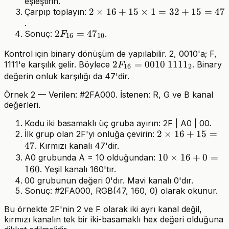
eşleştirin.
2\times16+15\times1=32+15=
2
×
16
+
15
×
1
=
32
+
15
=
47
Çarpıp toplayın:
.
2F_{16}=47_{10}
2
=
4
7
Sonuç:
.
F
16
10
Kontrol için binary dönüşüm de yapılabilir. 2, 0010'a; F,
2F_{16}=0010\
2
=
0010
111
1
1111'e karşılık gelir. Böylece
. Binary
F
16
2
1111_2
değerin onluk karşılığı da 47'dir.
Örnek 2 — Verilen: #2FA000. İstenen: R, G ve B kanal
değerleri.
Kodu iki basamaklı üç gruba ayırın: 2F | A0 | 00.
2\times16+15=
2
×
16
+
15
=
İlk grup olan 2F'yi onluğa çevirin:
47
. Kırmızı kanalı 47'dir.
10\times16+0=
10
×
16
+
0
=
A0 grubunda A = 10 olduğundan:
160
. Yeşil kanalı 160'tır.
00 grubunun değeri 0'dır. Mavi kanalı 0'dır.
Sonuç: #2FA000, RGB(47, 160, 0) olarak okunur.
Bu örnekte 2F'nin 2 ve F olarak iki ayrı kanal değil,
kırmızı kanalın tek bir iki-basamaklı hex değeri olduğuna