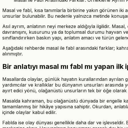
Masal ve fabl, kısa tanımlarla birbirine yakın görünen iki
unsurlar bulunabilir. Bu nedenle yalnızca metinde konuşan 
Asıl ayrım, anlatının neyi merkeze aldığıyla ilgilidir. Masa
davranışını, kusurunu ya da toplumsal durumu hayvan ve bit
sınıflandırırken baskın yapı, anlatım amacı ve türün geleneks
Aşağıdaki rehberde masal ile fabl arasındaki farklar; kahra
alınmıştır.
Bir anlatıyı masal mı fabl mı yapan ilk
Masallarda olaylar, günlük hayatın kurallarından ayrılan ge
yardımcılar ve krallıklar bu dünyanın unsurları arasında y
ayırt edici yönü, olağanüstü unsurların tek bir öğe olara
Masalda kahraman, bu olağanüstü dünyada bir engelle karş
tamamlanmış bir hikâye yapısına sahiptir. Okurdan, anlat
içinde olaylar kabul edilir.
Fablda ise olay dünyası genellikle daha dar ve işlevseldir. Bi