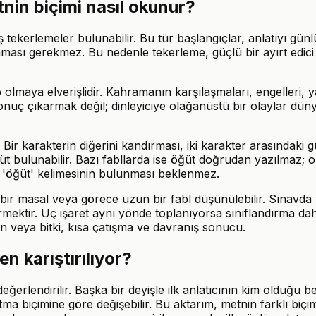
nin biçimi nasıl okunur?
ış tekerlemeler bulunabilir. Bu tür başlangıçlar, anlatıyı g
ması gerekmez. Bu nedenle tekerleme, güçlü bir ayırt edici 
p olmaya elverişlidir. Kahramanın karşılaşmaları, engelleri,
 sonuç çıkarmak değil; dinleyiciye olağanüstü bir olaylar d
. Bir karakterin diğerini kandırması, iki karakter arasındaki
ğüt bulunabilir. Bazı fabllarda ise öğüt doğrudan yazılmaz; 
 'öğüt' kelimesinin bulunması beklenmez.
z bir masal veya görece uzun bir fabl düşünülebilir. Sınavd
mektir. Üç işaret aynı yönde toplanıyorsa sınıflandırma da
van veya bitki, kısa çatışma ve davranış sonucu.
n karıştırılıyor?
rlendirilir. Başka bir deyişle ilk anlatıcının kim olduğu bel
tma biçimine göre değişebilir. Bu aktarım, metnin farklı biçim