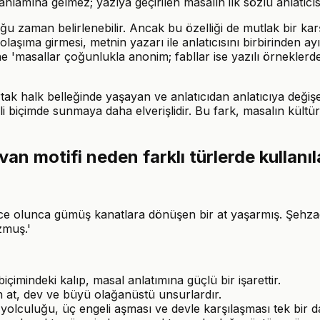
anlamına gelmez; yazıya geçirilen masalın ilk sözlü anlatıcısın
 zaman belirlenebilir. Ancak bu özelliği de mutlak bir karş
olaşıma girmesi, metnin yazarı ile anlatıcısını birbirinden a
yerine 'masallar çoğunlukla anonim; fabllar ise yazılı örneklerd
ortak halk belleğinde yaşayan ve anlatıcıdan anlatıcıya değişeb
i biçimde sunmaya daha elverişlidir. Bu fark, masalın kültüre
n motifi neden farklı türlerde kullanıla
ece olunca gümüş kanatlara dönüşen bir at yaşarmış. Şehzade
zmuş.'
içimindeki kalıp, masal anlatımına güçlü bir işarettir.
 at, dev ve büyü olağanüstü unsurlardır.
yolculuğu, üç engeli aşması ve devle karşılaşması tek bir 