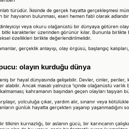
 anlatı türüdür. İkisinde de gerçek hayatta gerçekleşmesi m
bir hayvanın bulunması, eseri hemen fabl olarak adlandırmak
l, dinleyiciyi veya okuru olağanüstü bir dünyaya götüren olayl
ki karakterler üzerinden görünür kılar. Bununla birlikte bu 
el özellikleri birlikte değerlendirilmelidir.
manlar, gerçeklik anlayışı, olay örgüsü, başlangıç kalıpları,
 ipucu: olayın kurduğu dünya
niş bir hayal dünyasında gelişebilir. Devler, cinler, periler
er alabilir. Ancak masalı yalnızca 'içinde olağanüstü varlık
k kalmaması; kahramanın başından geçen olayları taşıyan büt
ılaşır, yolculuğa çıkar, yardım alır, sınanır veya kötülü
ılanların günlük hayatta gerçekten yaşanıp yaşanmadığını s
r tilkinin kurnazlığı, bir aslanın gücü, bir karıncanın çalışka