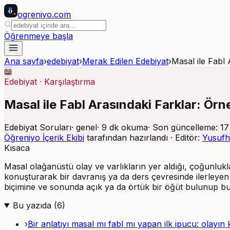
ö
ogreniyo
.com
Öğrenmeye başla
Ana sayfa
›
edebiyat
›
Merak Edilen Edebiyat
›
Masal ile Fabl
📖
Edebiyat
·
Karşılaştırma
Masal ile Fabl Arasındaki Farklar: Örn
Edebiyat Soruları
·
genel
·
9
dk okuma
· Son güncelleme:
17
Öğreniyo İçerik Ekibi
tarafından hazırlandı · Editör:
Yusufh
Kısaca
Masal olağanüstü olay ve varlıkların yer aldığı, çoğunlukla
konuşturarak bir davranış ya da ders çevresinde ilerleyen k
biçimine ve sonunda açık ya da örtük bir öğüt bulunup bu
Bu yazıda (
6
)
›
Bir anlatıyı masal mı fabl mı yapan ilk ipucu: olayı