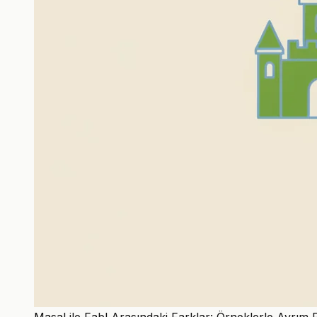
Masal ile Fabl Arasındaki Farklar: Örneklerle Ayrım 