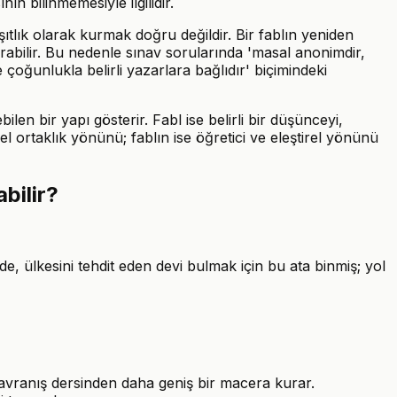
ın bilinmemesiyle ilgilidir.
ıtlık olarak kurmak doğru değildir. Bir fablın yeniden
yırabilir. Bu nedenle sınav sorularında 'masal anonimdir,
e çoğunlukla belirli yazarlara bağlıdır' biçimindeki
ilen bir yapı gösterir. Fabl ise belirli bir düşünceyi,
l ortaklık yönünü; fablın ise öğretici ve eleştirel yönünü
bilir?
, ülkesini tehdit eden devi bulmak için bu ata binmiş; yol
davranış dersinden daha geniş bir macera kurar.