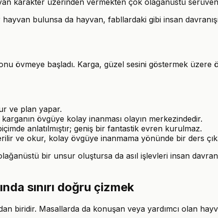
 hayvan karakter üzerinden vermekten çok olağanüstü serüven
bir hayvan bulunsa da hayvan, fabllardaki gibi insan davranış
n onu övmeye başladı. Karga, güzel sesini göstermek üzere öt
ur ve plan yapar.
ve karganın övgüye kolay inanması olayın merkezindedir.
içimde anlatılmıştır; geniş bir fantastik evren kurulmaz.
rilir ve okur, kolay övgüye inanmama yönünde bir ders çıka
lağanüstü bir unsur oluştursa da asıl işlevleri insan davranı
rında sınırı doğru çizmek
an biridir. Masallarda da konuşan veya yardımcı olan hayva