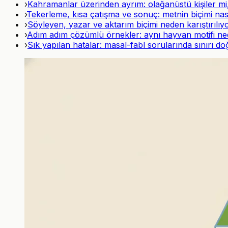
›
Kahramanlar üzerinden ayrım: olağanüstü kişiler mi,
›
Tekerleme, kısa çatışma ve sonuç: metnin biçimi na
›
Söyleyen, yazar ve aktarım biçimi neden karıştırılıy
›
Adım adım çözümlü örnekler: aynı hayvan motifi neden
›
Sık yapılan hatalar: masal-fabl sorularında sınırı d