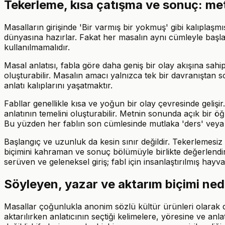
Tekerleme, kısa çatışma ve sonuç: met
Masalların girişinde 'Bir varmış bir yokmuş' gibi kalıplaşm
dünyasına hazırlar. Fakat her masalın aynı cümleyle başla
kullanılmamalıdır.
Masal anlatısı, fabla göre daha geniş bir olay akışına sahi
oluşturabilir. Masalın amacı yalnızca tek bir davranıştan
anlatı kalıplarını yaşatmaktır.
Fabllar genellikle kısa ve yoğun bir olay çevresinde gelişir
anlatının temelini oluşturabilir. Metnin sonunda açık bir ö
Bu yüzden her fablın son cümlesinde mutlaka 'ders' veya
Başlangıç ve uzunluk da kesin sınır değildir. Tekerlemesi
biçimini kahraman ve sonuç bölümüyle birlikte değerlendir
serüven ve geleneksel giriş; fabl için insanlaştırılmış hay
Söyleyen, yazar ve aktarım biçimi nede
Masallar çoğunlukla anonim sözlü kültür ürünleri olarak değe
aktarılırken anlatıcının seçtiği kelimelere, yöresine ve anla