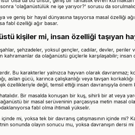
nsur olsa da bu unsur, geniş bir fantastik evren kurmaktan ç
sonra 'olağanüstülük ne işe yarıyor?' sorusu da sorulmalıd
a ve geniş bir hayal dünyasına taşıyorsa masal özelliği ağır
 fabl özelliği ağır basar.
tü kişiler mi, insan özelliği taşıyan h
hlar, şehzadeler, yoksul gençler, cadılar, devler, periler ve
san kahramanlar da olağanüstü güçlerle karşılaşabilir; insan
rdir. Bu karakterler yalnızca hayvan olarak davranmaz; konu
lığı, aslan gücü, karınca çalışkanlığı veya tavşan korkaklığı 
k özellikleriyle değil, temsil ettiği insan davranışıyla önem 
hatalıdır. Bir masalda konuşan bir kuş, sihirli bir at veya 
ğanüstü bir masal serüveninin parçasıysa metin masal olabil
daklanıyorsa fabl olma ihtimali yükselir.
nde mi, yoksa tek bir davranış çatışmasının içinde mi? Karakt
etnin sonunda olayın sonucu mu, yoksa davranışın dersi mi