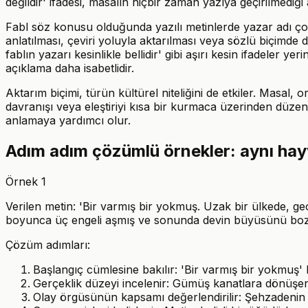
değildir' ifadesi, masalın hiçbir zaman yazıya geçirilmediği 
Fabl söz konusu olduğunda yazılı metinlerde yazar adı çoğu
anlatılması, çeviri yoluyla aktarılması veya sözlü biçimde d
fablın yazarı kesinlikle bellidir' gibi aşırı kesin ifadeler 
açıklama daha isabetlidir.
Aktarım biçimi, türün kültürel niteliğini de etkiler. Masal, 
davranışı veya eleştiriyi kısa bir kurmaca üzerinden düzenl
anlamaya yardımcı olur.
Adım adım çözümlü örnekler: aynı hayva
Örnek 1
Verilen metin: 'Bir varmış bir yokmuş. Uzak bir ülkede, g
boyunca üç engeli aşmış ve sonunda devin büyüsünü bo
Çözüm adımları:
Başlangıç cümlesine bakılır: 'Bir varmış bir yokmuş' b
Gerçeklik düzeyi incelenir: Gümüş kanatlara dönüşen
Olay örgüsünün kapsamı değerlendirilir: Şehzadenin 