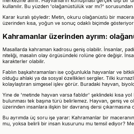
merkezine alınır. Hayvanların konuşması gerçek dışı bir u
kullanılır. Bu yüzden 'olağanüstülük var mı?' sorusundan 
Karar kuralı şöyledir: Metin, okuru olağanüstü bir maceray
üzerinden kısa, yoğun ve sonuç odaklı biçimde gösteriyorsa
Kahramanlar üzerinden ayrım: olağanüs
Masallarda kahraman kadrosu geniş olabilir. İnsanlar, padişa
niteliği, masalın olay örgüsündeki rolüne göre değişir. İn
karakterler olabilir.
Fablın başkahramanları ise çoğunlukla hayvanlar ve bitkile
olduğu ahlaki ya da sosyal özellikleri sergiler. Tilki kurnaz
kolaylaştıran simgesel işlev görür. Buradaki hayvan, biyoloji
Yine de 'metinde hayvan varsa fabldır' şeklindeki kısa yol 
bulunması tek başına türü belirlemez. Hayvan, geniş ve ola
üzerinden insanlara ilişkin bir davranış dersi çıkarmasına o
Bu ayrımda üç soru işe yarar: Kahramanlar bir maceranın içi
mu, yoksa belirli bir insan kusurunu mu temsil ediyor? M