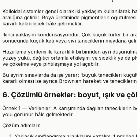
Kolloidal sistemler genel olarak iki yaklaşım kullanılarak 
aralığına getirilir. Boya üretiminde pigmentlerin öğütülmes
kararlı kalabilecek hâle getirmektir.
İkinci yaklaşım kondensasyondur. Çok küçük türler bir ar
sonucunda küçük katı veya sıvı taneciklerin meydana gelmesi
Hazırlama yöntemi ile kararlılık birbirinden ayrı düşünülmel
yüzey yükü, dağıtıcı ortamla etkileşimi ve sıcaklık ya da p
ve çökelme veya pıhtılaşmaya yol açabilir.
Bu ayrım sınavlarda da işe yarar: 'büyük tanecikleri küçül
kararlı olması ise ayrıca Brownian hareketi ve taneciklerin
6. Çözümlü örnekler: boyut, ışık ve ç
Örnek 1 — Verilenler: A karışımında dağılan taneciklerin b
yolu görünür hâle gelmektedir.
Çözüm adımları:
Yaklaşık sınıflandırma aralıklarını yazalım: 1 nm'de