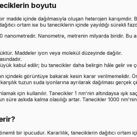
neciklerin boyutu
r madde içinde dağılmasıyla oluşan heterojen karışımdır. Bura
ğıtıcı ortam ise bu taneciklerin içinde yayıldığı sürekli fazd
00 nanometredir. Nanometre, metrenin milyarda biridir. Bu ar
üktür. Maddeler iyon veya molekül düzeyinde dağılır.
asındadır.
k kabul edilir; bu tanecikler daha belirgin hâle gelir ve çö
abın içindeki görüntüye bakarak kesin karar verilmemelidir. 
na karşılık tuzun suda iyonlarına ayrılarak dağılması gerçek çö
amak için kullanılır. Tanecikler 1 nm'nin altındaysa ışık saç
un süre askıda kalma olasılığı artar. Tanecikler 1000 nm'nin 
erir?
önemli bir ipucudur. Kararlılık, taneciklerin dağıtıcı ortam i