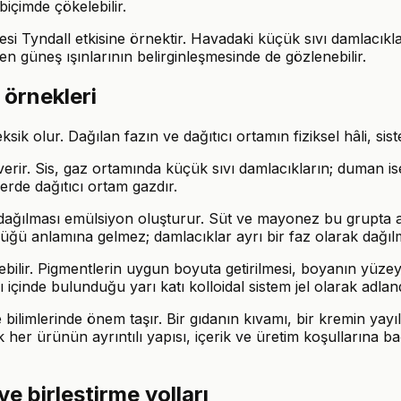
biçimde çökelebilir.
i Tyndall etkisine örnektir. Havadaki küçük sıvı damlacıkları v
ren güneş ışınlarının belirginleşmesinde de gözlenebilir.
 örnekleri
sik olur. Dağılan fazın ve dağıtıcı ortamın fiziksel hâli, si
verir. Sis, gaz ortamında küçük sıvı damlacıkların; duman is
lerde dağıtıcı ortam gazdır.
de dağılması emülsiyon oluşturur. Süt ve mayonez bu grupta 
ü anlamına gelmez; damlacıklar ayrı bir faz olarak dağılmı
lebilir. Pigmentlerin uygun boyuta getirilmesi, boyanın yüze
ı içinde bulunduğu yarı katı kolloidal sistem jel olarak adlandır
vre bilimlerinde önem taşır. Bir gıdanın kıvamı, bir kremin y
ncak her ürünün ayrıntılı yapısı, içerik ve üretim koşulların
ve birleştirme yolları