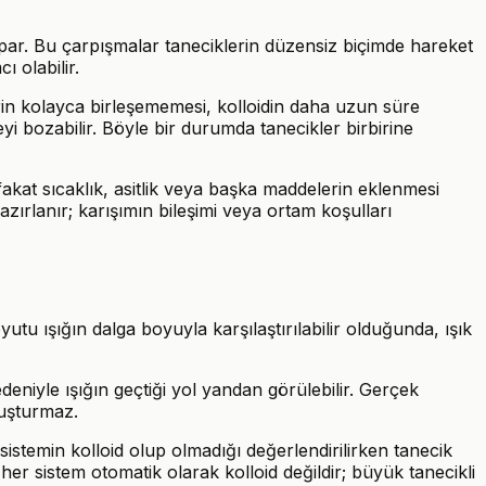
rpar. Bu çarpışmalar taneciklerin düzensiz biçimde hareket
 olabilir.
klerin kolayca birleşememesi, kolloidin daha uzun süre
yi bozabilir. Böyle bir durumda tanecikler birbirine
akat sıcaklık, asitlik veya başka maddelerin eklenmesi
hazırlanır; karışımın bileşimi veya ortam koşulları
oyutu ışığın dalga boyuyla karşılaştırılabilir olduğunda, ışık
 nedeniyle ışığın geçtiği yol yandan görülebilir. Gerçek
luşturmaz.
r sistemin kolloid olup olmadığı değerlendirilirken tanecik
er sistem otomatik olarak kolloid değildir; büyük tanecikli