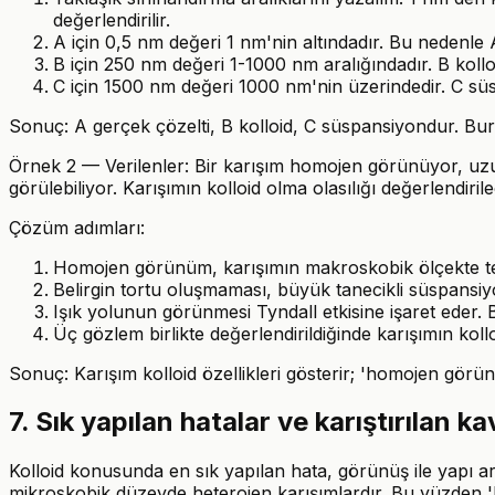
değerlendirilir.
A için 0,5 nm değeri 1 nm'nin altındadır. Bu nedenle A
B için 250 nm değeri 1-1000 nm aralığındadır. B koll
C için 1500 nm değeri 1000 nm'nin üzerindedir. C süspa
Sonuç: A gerçek çözelti, B kolloid, C süspansiyondur. Burad
Örnek 2 — Verilenler: Bir karışım homojen görünüyor, uzun
görülebiliyor. Karışımın kolloid olma olasılığı değerlendirile
Çözüm adımları:
Homojen görünüm, karışımın makroskobik ölçekte tek
Belirgin tortu oluşmaması, büyük tanecikli süspansiyon 
Işık yolunun görünmesi Tyndall etkisine işaret eder. Bu
Üç gözlem birlikte değerlendirildiğinde karışımın koll
Sonuç: Karışım kolloid özellikleri gösterir; 'homojen gö
7. Sık yapılan hatalar ve karıştırılan k
Kolloid konusunda en sık yapılan hata, görünüş ile yapı a
mikroskobik düzeyde heterojen karışımlardır. Bu yüzden 'h