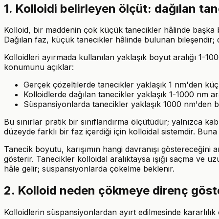
1. Kolloidi belirleyen ölçüt: dağılan ta
Kolloid, bir maddenin çok küçük tanecikler hâlinde başka bi
Dağılan faz, küçük tanecikler hâlinde bulunan bileşendir; da
Kolloidleri ayırmada kullanılan yaklaşık boyut aralığı 1-10
konumunu açıklar:
Gerçek çözeltilerde tanecikler yaklaşık 1 nm'den küç
Kolloidlerde dağılan tanecikler yaklaşık 1-1000 nm ar
Süspansiyonlarda tanecikler yaklaşık 1000 nm'den büyü
Bu sınırlar pratik bir sınıflandırma ölçütüdür; yalnızca k
düzeyde farklı bir faz içerdiği için kolloidal sistemdir. Bu
Tanecik boyutu, karışımın hangi davranışı göstereceğini anl
gösterir. Tanecikler kolloidal aralıktaysa ışığı saçma ve uz
hâle gelir; süspansiyonlarda çökelme beklenir.
2. Kolloid neden çökmeye direnç göst
Kolloidlerin süspansiyonlardan ayırt edilmesinde kararlılık 