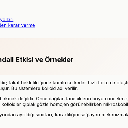
yolları
nden karar verme
dall Etkisi ve Örnekler
ir; fakat bekletildiğinde kumlu su kadar hızlı tortu da olu
şur. Bu sistemlere kolloid adı verilir.
bakmak değildir. Önce dağılan taneciklerin boyutu inceleni
kü kolloidler çıplak gözle homojen görünebilirken mikroskobik 
ndan ayrıldığı sınırları, kararlılığını sağlayan mekanizmaları