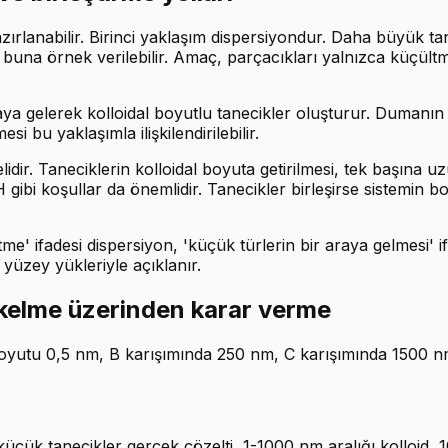
hazırlanabilir. Birinci yaklaşım dispersiyondur. Daha büyük t
i buna örnek verilebilir. Amaç, parçacıkları yalnızca küçültm
aya gelerek kolloidal boyutlu tanecikler oluşturur. Duman
 bu yaklaşımla ilişkilendirilebilir.
idir. Taneciklerin kolloidal boyuta getirilmesi, tek başına u
H gibi koşullar da önemlidir. Tanecikler birleşirse sistemin 
tme' ifadesi dispersiyon, 'küçük türlerin bir araya gelmesi'
 yüzey yükleriyle açıklanır.
ökelme üzerinden karar verme
oyutu 0,5 nm, B karışımında 250 nm, C karışımında 1500 nm o
n küçük tanecikler gerçek çözelti, 1-1000 nm aralığı kolloi