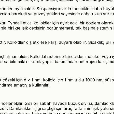
zerinden ayırmaktır. Süspansiyonlarda tanecikler daha büyükt
nian hareketi ve yüzey yükleri sayesinde daha uzun süre da
. Tyndall etkisi kolloidler için ayırt edici bir gözlem olarak 
a birlikte ışık geçişinin görünmemesi, tek başına sistemin 
Kolloidler dış etkilere karşı duyarlı olabilir. Sıcaklık, pH 
karıştırılmamalıdır. Kolloidal sistemde tanecikler molekül v
dırsa bile mikroskobik yapısı bakımından heterojen karışımdı
ek çözelti için d < 1 nm, kolloid için 1 nm ≤ d ≤ 1000 nm, sü
ndırma amacıyla kullanılır.
ncelenebilir. Sisli bir sabah havada küçük sıvı su damlacıkla
zdır. Damlacıklar ışığı saçtığı için araç farlarının ışık yolu
amak için yalnızca havanın beyaz görünmesine değil, küçük ta