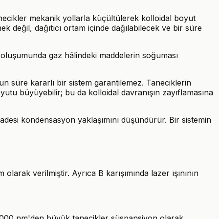
anecikler mekanik yollarla küçültülerek kolloidal boyut
ek değil, dağıtıcı ortam içinde dağılabilecek ve bir süre
ın oluşumunda gaz hâlindeki maddelerin soğuması
zun süre kararlı bir sistem garantilemez. Taneciklerin
boyutu büyüyebilir; bu da kolloidal davranışın zayıflamasına
 ifadesi kondensasyon yaklaşımını düşündürür. Bir sistemin
larak verilmiştir. Ayrıca B karışımında lazer ışınının
d, 1000 nm'den büyük tanecikler süspansiyon olarak