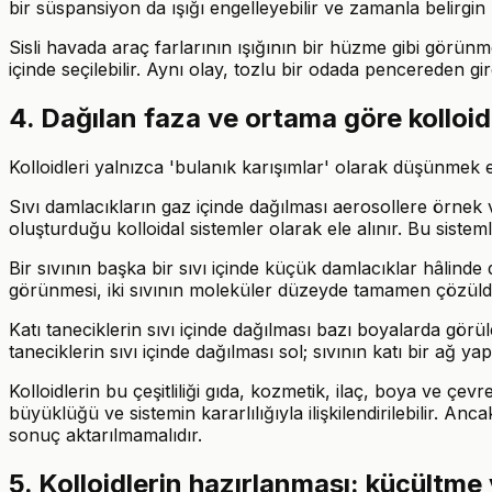
bir süspansiyon da ışığı engelleyebilir ve zamanla belirgin 
Sisli havada araç farlarının ışığının bir hüzme gibi görünmes
içinde seçilebilir. Aynı olay, tozlu bir odada pencereden gi
4. Dağılan faza ve ortama göre kolloid
Kolloidleri yalnızca 'bulanık karışımlar' olarak düşünmek ek
Sıvı damlacıkların gaz içinde dağılması aerosollere örnek 
oluşturduğu kolloidal sistemler olarak ele alınır. Bu sistem
Bir sıvının başka bir sıvı içinde küçük damlacıklar hâlin
görünmesi, iki sıvının moleküler düzeyde tamamen çözüldüğ
Katı taneciklerin sıvı içinde dağılması bazı boyalarda görü
taneciklerin sıvı içinde dağılması sol; sıvının katı bir ağ yap
Kolloidlerin bu çeşitliliği gıda, kozmetik, ilaç, boya ve çe
büyüklüğü ve sistemin kararlılığıyla ilişkilendirilebilir. A
sonuç aktarılmamalıdır.
5. Kolloidlerin hazırlanması: küçültme 