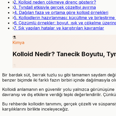
›
2. Kolloid neden çökmeye direnç gösterir?
›
3. Tyndall etkisiyle gerçek çözeltiyi ayırma
›
4. Dağılan faza ve ortama göre kolloid örnekleri
›
5. Kolloidlerin hazırlanması: küçültme ve birleştirme 
›
6. Çözümlü örnekler: boyut, ışık ve çökelme üzeri
›
7. Sık yapılan hatalar ve karıştırılan kavramlar
⚗️
Kimya
Kolloid Nedir? Tanecik Boyutu, Tyn
⚗️
Bir bardak süt, berrak tuzlu su gibi tamamen saydam değild
benzer biçimde iki farklı fazın birbiri içinde dağılmasıyla olu
Kolloidi anlamanın en güvenilir yolu yalnızca görünüşüne 
davranışı ve dış etkilere verdiği tepki değerlendirilir. Çün
Bu rehberde kolloidin tanımını, gerçek çözelti ve süspansiyo
karşılıklarını birlikte inceleyeceğiz.