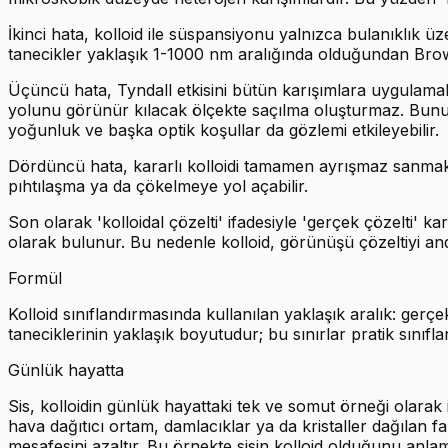
İkinci hata, kolloid ile süspansiyonu yalnızca bulanıklık ü
tanecikler yaklaşık 1-1000 nm aralığında olduğundan Brow
Üçüncü hata, Tyndall etkisini bütün karışımlara uygulamaktır
yolunu görünür kılacak ölçekte saçılma oluşturmaz. Bununl
yoğunluk ve başka optik koşullar da gözlemi etkileyebilir.
Dördüncü hata, kararlı kolloidi tamamen ayrışmaz sanmaktır. 
pıhtılaşma ya da çökelmeye yol açabilir.
Son olarak 'kolloidal çözelti' ifadesiyle 'gerçek çözelti' 
olarak bulunur. Bu nedenle kolloid, görünüşü çözeltiyi an
Formül
Kolloid sınıflandırmasında kullanılan yaklaşık aralık: gerç
taneciklerinin yaklaşık boyutudur; bu sınırlar pratik sınıfla
Günlük hayatta
Sis, kolloidin günlük hayattaki tek ve somut örneği olarak i
hava dağıtıcı ortam, damlacıklar ya da kristaller dağılan fa
mesafesini azaltır. Bu örnekte sisin kolloid olduğunu anl