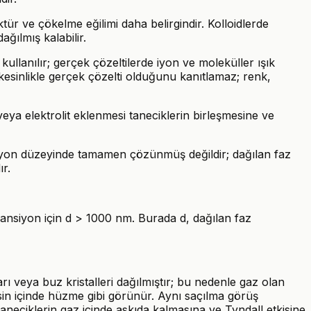
ür ve çökelme eğilimi daha belirgindir. Kolloidlerde
ğılmış kalabilir.
kullanılır; gerçek çözeltilerde iyon ve moleküller ışık
kesinlikle gerçek çözelti olduğunu kanıtlamaz; renk,
veya elektrolit eklenmesi taneciklerin birleşmesine ve
eya iyon düzeyinde tamamen çözünmüş değildir; dağılan faz
r.
spansiyon için d > 1000 nm. Burada d, dağılan faz
rı veya buz kristalleri dağılmıştır; bu nedenle gaz olan
 sisin içinde hüzme gibi görünür. Aynı saçılma görüş
neciklerin gaz içinde askıda kalmasına ve Tyndall etkisine