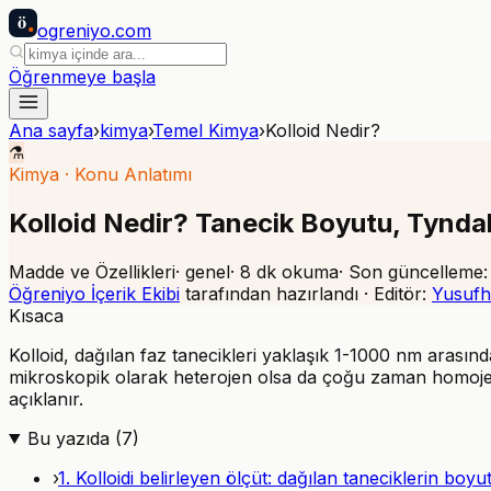
ö
ogreniyo
.com
Öğrenmeye başla
Ana sayfa
›
kimya
›
Temel Kimya
›
Kolloid Nedir?
⚗️
Kimya
·
Konu Anlatımı
Kolloid Nedir? Tanecik Boyutu, Tyndall
Madde ve Özellikleri
·
genel
·
8
dk okuma
· Son güncelleme
Öğreniyo İçerik Ekibi
tarafından hazırlandı · Editör:
Yusufh
Kısaca
Kolloid, dağılan faz tanecikleri yaklaşık 1-1000 nm arasınd
mikroskopik olarak heterojen olsa da çoğu zaman homojen 
açıklanır.
Bu yazıda (
7
)
›
1. Kolloidi belirleyen ölçüt: dağılan taneciklerin boyu