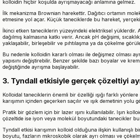
kolloidin hiçbir koşulda ayrışmayacağı anlamına gelmez.
İlk mekanizma Brownian harekettir. Dağıtıcı ortamın molekü
etmesine yol açar. Küçük taneciklerde bu hareket, yerçeki
İkinci etken taneciklerin yüzeyindeki elektriksel yüklerdir.
dağılmış kalmasına katkı verir. Ancak pH değişimi, sıcaklık
yaklaşabilir, birleşebilir ve pıhtılaşma ya da çökelme görüleb
Bu nedenle kolloidin kararlı olması ile değişmez olması ay
yapısını değiştirebilir. Benzer şekilde bazı boyalar ve kreml
değiştiğinde ayrışma başlayabilir.
3. Tyndall etkisiyle gerçek çözeltiyi a
Kolloidal taneciklerin önemli bir özelliği ışığı farklı yönler
karışımın içinden geçerken saçılır ve ışık demetinin yolu gö
Pratik bir gözlem için bir lazer ışını kullanılabilir. Işın ko
çözeltide ise iyon veya molekül boyutundaki tanecikler bu
Tyndall etkisi karışımın kolloid olduğuna ilişkin kullanışlı 
boyutu, fazların mikroskobik olarak ayrı olması ve çökelme