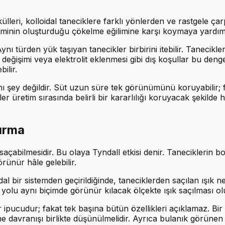
lleri, kolloidal taneciklere farklı yönlerden ve rastgele ça
minin oluşturduğu çökelme eğilimine karşı koymaya yardımcı
 Aynı türden yük taşıyan tanecikler birbirini itebilir. Taneci
 değişimi veya elektrolit eklenmesi gibi dış koşullar bu denge
ilir.
nı şey değildir. Süt uzun süre tek görünümünü koruyabilir; f
er üretim sırasında belirli bir kararlılığı koruyacak şekilde 
yırma
e saçabilmesidir. Bu olaya Tyndall etkisi denir. Taneciklerin b
rünür hâle gelebilir.
lloidal bir sistemden geçirildiğinde, taneciklerden saçılan ışık
 yolu aynı biçimde görünür kılacak ölçekte ışık saçılması o
bir ipucudur; fakat tek başına bütün özellikleri açıklamaz. Bi
 davranışı birlikte düşünülmelidir. Ayrıca bulanık görünen h