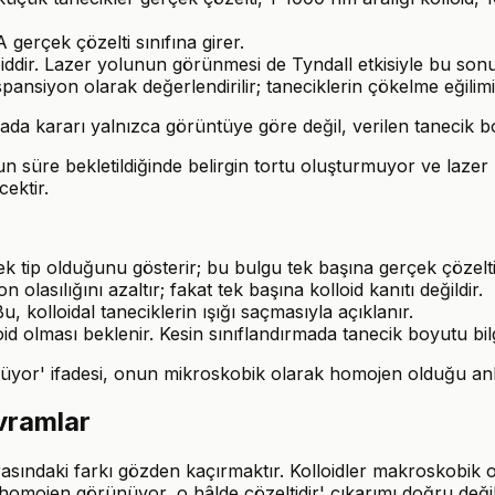
 gerçek çözelti sınıfına girer.
oiddir. Lazer yolunun görünmesi de Tyndall etkisiyle bu son
nsiyon olarak değerlendirilir; taneciklerin çökelme eğilimi 
a kararı yalnızca görüntüye göre değil, verilen tanecik boyu
 süre bekletildiğinde belirgin tortu oluşturmuyor ve lazer 
cektir.
 tip olduğunu gösterir; bu bulgu tek başına gerçek çözelt
olasılığını azaltır; fakat tek başına kolloid kanıtı değildir.
, kolloidal taneciklerin ışığı saçmasıyla açıklanır.
oid olması beklenir. Kesin sınıflandırmada tanecik boyutu bilg
rünüyor' ifadesi, onun mikroskobik olarak homojen olduğu a
avramlar
rasındaki farkı gözden kaçırmaktır. Kolloidler makroskobik 
omojen görünüyor, o hâlde çözeltidir' çıkarımı doğru değil