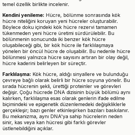
temel özellik birlikte incelenir.
Kendini yenileme:
Hücre, bölünme sonrasında kök
hücre niteliğini koruyan yeni hücreler oluşturabilir.
Böylece doku içindeki kök hücre rezervi tamamen
tükenmeden yeni hücre üretimi sürdürülebilir. Bu
bölünmenin sonucunda iki benzer kök hücre
oluşabileceği gibi, bir kök hücre ile farklılaşmaya
yönelen bir öncül hücre de oluşabilir. Bu nedenle hücre
bölünmesi yalnızca hücre sayısını artıran bir olay değil,
hücre kaderini belirleyen bir süreçtir.
Farklılaşma:
Kök hücre, aldığı sinyallere ve bulunduğu
çevreye bağlı olarak belirli bir hücre soyuna yönelir. Bu
sırada hücrenin şekli, ürettiği proteinler ve görevleri
değişir. Çoğu hücrede DNA dizisinin büyük bölümü aynı
kalırken, farklılaşma esas olarak genlerin ifade edilme
biçimindeki ve epigenetik düzenlemedeki değişikliklerle
gerçekleşir; bazı genler etkinleşirken bazıları baskılanır.
Bu mekanizma, aynı DNA'ya sahip hücrelerin neden
sinir, kas veya kan hücresi gibi farklı görevler
üstlenebildiğini açıklar.