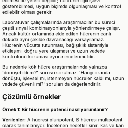
edilmesi de yeterli değildir; hücrenin ilgili işlevi
gösterebilmesi, uygun biçimde olgunlaşması ve kontrol
edilebilir olması gerekir.
Laboratuvar çalışmalarında araştırmacılar bu süreci
çeşitli sinyal kombinasyonlarıyla yönlendirmeye çalışır.
Ancak kültür ortamında elde edilen hücrenin canlı
dokuda aynı şekilde davranacağı varsayılamaz.
Hücrenin vücutta tutunması, bağışıklık sistemiyle
etkileşimi, doğru yere ulaşması ve uzun vadede
kontrolünü koruması ayrıca incelenmelidir.
Bu nedenle kök hücre araştırmalarında yalnızca
'dönüşebildi mi?' sorusu sorulmaz. 'Hangi oranda
dönüştü, işlevsel mi, istenmeyen hücreler kaldı mı, uzun
vadede güvenli mi?' soruları da değerlendirilir.
Çözümlü örnekler
Örnek 1: Bir hücrenin potensi nasıl yorumlanır?
Verilenler:
A hücresi pluripotent, B hücresi multipotent
olarak tanımlanıyor. İncelenen hedefler sinir, kas ve kan