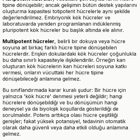
tipine dönüşebilir; ancak gelişimin bütün destek yapılarını
oluşturma kapasitesi totipotent hücrelerle aynı şekilde
değerlendirilmez. Embriyonik kök hücreler ve
laboratuvarda yeniden programlanan indüklenmiş
pluripotent kök hücreler bu başlık altında ele alınır.
Multipotent hücreler
, belirli bir dokuya veya hücre
soyuna ait birkaç farklı hücre tipine dönüşebilen
hücrelerdir. Erişkin dokulardaki kök hücreler çoğunlukla
bu daha sınırlı kapasiteyle ilişkilendirilir. Örneğin kan
oluşturan kök hücrelerin kan hücreleri soyuna katkı
vermesi, onların vücuttaki her hücre tipine
dönüşebileceği anlamına gelmez.
Bu sınıflandırmada karar kuralı şudur: Bir hücre için
yalnızca 'kök hücre' denmesi yeterli değildir; hangi
hücrelere dönüşebildiği ve bu dönüşümün hangi
deneysel ya da biyolojik koşullarda gösterildiği de
sorulmalıdır. Potens arttıkça olası hücre çeşitliliği
genişler; fakat yüksek potansiyel, tedavinin otomatik
olarak daha güvenli veya daha etkili olduğu anlamına
gelmez.