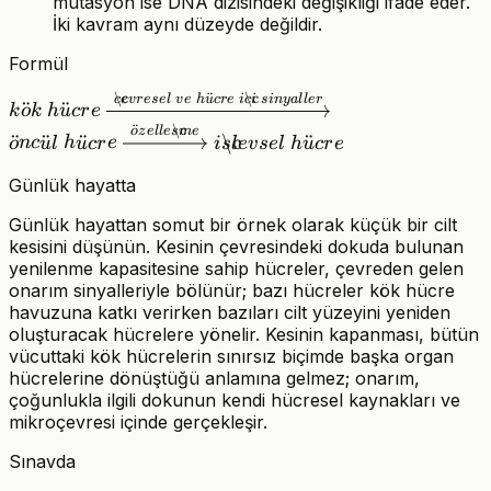
mutasyon ise DNA dizisindeki değişikliği ifade eder.
İki kavram aynı düzeyde değildir.
Formül
\c
¨
\c
kök\ hücre
c
e
v
r
ese
l
v
e
h
u
cr
e
i
c
i
s
in
y
a
l
l
er
¨
¨
k
o
k
h
u
cr
e
\xrightarrow{çevresel\
¨
\c
o
z
e
l
l
e
s
m
e
¨
¨
¨
\c
¨
o
n
c
u
l
h
u
cr
e
i
s
l
e
v
se
l
h
u
cr
e
ve\ hücre\ içi\ sinyaller}
öncül\ hücre
Günlük hayatta
\xrightarrow{özelleşme}
Günlük hayattan somut bir örnek olarak küçük bir cilt
işlevsel\ hücre
kesisini düşünün. Kesinin çevresindeki dokuda bulunan
yenilenme kapasitesine sahip hücreler, çevreden gelen
onarım sinyalleriyle bölünür; bazı hücreler kök hücre
havuzuna katkı verirken bazıları cilt yüzeyini yeniden
oluşturacak hücrelere yönelir. Kesinin kapanması, bütün
vücuttaki kök hücrelerin sınırsız biçimde başka organ
hücrelerine dönüştüğü anlamına gelmez; onarım,
çoğunlukla ilgili dokunun kendi hücresel kaynakları ve
mikroçevresi içinde gerçekleşir.
Sınavda