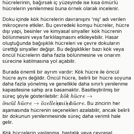
hücrelerinin, bağırsak iç yüzeyinde ise kısa ömürlü
hücrelerin yenilenmesi buna örnek olarak incelenir.
Doku içinde kök hücrelerin davranışını 'niş' adı verilen
mikroçevre etkiler. Bu çevredeki komşu hücreler, hücre
dışı yapı, besinler ve kimyasal sinyaller kök hücrenin
bölünmesini veya farklılaşmasını etkileyebilir. Hasar
oluştuğunda bağışıklık hücreleri ve çevre dokuların
ürettiği sinyaller değişir. Bu değişiklikler bazı kök veya
öncül hücrelerin daha fazla bölünmesine ve onarım
sürecine katılmasına yol açabilir.
Burada önemli bir ayrım vardır: Kök hücre ile öncül
hücre aynı değildir. Öncül hücre, belirli bir hücre soyuna
daha fazla yönelmiş ve genellikle daha sınırlı yenilenme
kapasitesine sahip ara basamaktır. Basitleştirilmiş bir
kök\ hücre
¨
¨
→
süreç şöyle gösterilebilir:
k
o
k
h
u
cr
e
\rightarrow
¨
¨
¨
→
¨
\c
\c
¨
. Bu zincirin her
o
n
c
u
l
h
u
cr
e
o
z
e
l
l
e
s
mi
s
h
u
cr
e
öncül\
aşamasında hücrenin seçenekleri azalabilir, ancak belirli
bir dokunun yenilenmesinde süreç daha verimli hale
hücre
gelir.
\rightarrow
özelleşmiş\
Kök hücrelerin yaşlanma, hastalık veya çevresel