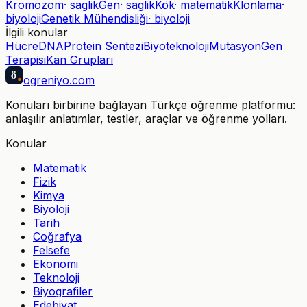
Kromozom
·
saglik
Gen
·
saglik
Kök
·
matematik
Klonlama
·
biyoloji
Genetik Mühendisliği
·
biyoloji
İlgili konular
Hücre
DNA
Protein Sentezi
Biyoteknoloji
Mutasyon
Gen
Terapisi
Kan Grupları
ö
ogreniyo
.com
Konuları birbirine bağlayan Türkçe öğrenme platformu:
anlaşılır anlatımlar, testler, araçlar ve öğrenme yolları.
Konular
Matematik
Fizik
Kimya
Biyoloji
Tarih
Coğrafya
Felsefe
Ekonomi
Teknoloji
Biyografiler
Edebiyat