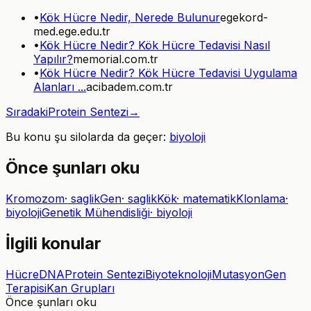
•
Kök Hücre Nedir, Nerede Bulunur
egekord-
med.ege.edu.tr
•
Kök Hücre Nedir? Kök Hücre Tedavisi Nasıl
Yapılır?
memorial.com.tr
•
Kök Hücre Nedir? Kök Hücre Tedavisi Uygulama
Alanları ...
acibadem.com.tr
Sıradaki
Protein Sentezi
→
Bu konu şu silolarda da geçer:
biyoloji
Önce şunları oku
Kromozom
·
saglik
Gen
·
saglik
Kök
·
matematik
Klonlama
·
biyoloji
Genetik Mühendisliği
·
biyoloji
İlgili konular
Hücre
DNA
Protein Sentezi
Biyoteknoloji
Mutasyon
Gen
Terapisi
Kan Grupları
Önce şunları oku