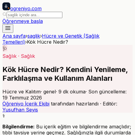
ö
ogreniyo
.com
Öğrenmeye başla
Ana sayfa
›
saglik
›
Hücre ve Genetik (Sağlık
Temelleri)
›
Kök Hücre Nedir?
🩺
Sağlık
·
Sağlık
Kök Hücre Nedir? Kendini Yenileme,
Farklılaşma ve Kullanım Alanları
Hücre ve Kalıtım
·
genel
·
9
dk okuma
· Son güncelleme:
19 Temmuz 2026
Öğreniyo İçerik Ekibi
tarafından hazırlandı · Editör:
Yusufhan Seyis
⚕️
Bilgilendirme:
Bu içerik eğitim ve bilgilendirme amaçlıdır;
tıbbi tavsiye yerine geçmez. Sağlığınızla ilgili durumlarda