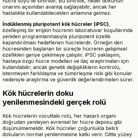
hücre soyu ile sınırlıdır. Bu sınırlılık, hedef dokunun
onarımı açısından avantaj sağlayabilir; ancak her
hastalıkta kullanılabilecekleri anlamına gelmez.
İndüklenmiş pluripotent kök hücreler (iPSC)
,
özelleşmiş bir erişkin hücrenin laboratuvar koşullarında
yeniden programlanmasıyla pluripotent özellik
kazandırılması hedeflenen hücrelerdir. Örneğin deri
hücresinden başlanan bir süreçte hücrenin gelişimsel
özellikleri geriye çekilmeye çalışılır. iPSC yaklaşımı,
hastaya özgü hücre modelleri ve ilaç araştırmaları için
kullanılabilir; ancak genetik değişikliklerin kontrolü,
istenmeyen farklılaşma ve tümörleşme riski gibi konular
nedeniyle araştırma ve güvenlik değerlendirmeleri sürer.
Kök hücrelerin doku
yenilenmesindeki gerçek rolü
Kök hücrelerin vücuttaki rolü, her hasarlı organı
doğrudan yenileyen evrensel bir hücre deposu gibi
düşünülmemelidir. Kök hücreler çoğunlukla belirli
dokuların normal yenilenmesine katkı verir. Ciltte yüzey