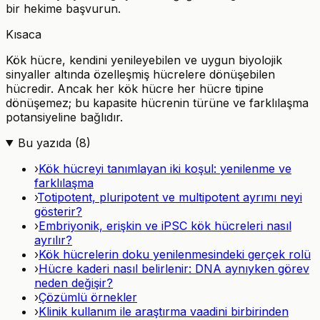
bir hekime başvurun.
Kısaca
Kök hücre, kendini yenileyebilen ve uygun biyolojik
sinyaller altında özelleşmiş hücrelere dönüşebilen
hücredir. Ancak her kök hücre her hücre tipine
dönüşemez; bu kapasite hücrenin türüne ve farklılaşma
potansiyeline bağlıdır.
Bu yazıda (
8
)
›
Kök hücreyi tanımlayan iki koşul: yenilenme ve
farklılaşma
›
Totipotent, pluripotent ve multipotent ayrımı neyi
gösterir?
›
Embriyonik, erişkin ve iPSC kök hücreleri nasıl
ayrılır?
›
Kök hücrelerin doku yenilenmesindeki gerçek rolü
›
Hücre kaderi nasıl belirlenir: DNA aynıyken görev
neden değişir?
›
Çözümlü örnekler
›
Klinik kullanım ile araştırma vaadini birbirinden