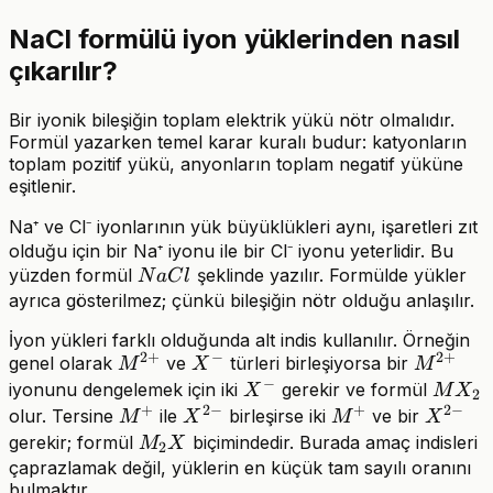
NaCl formülü iyon yüklerinden nasıl
çıkarılır?
Bir iyonik bileşiğin toplam elektrik yükü nötr olmalıdır.
Formül yazarken temel karar kuralı budur: katyonların
toplam pozitif yükü, anyonların toplam negatif yüküne
eşitlenir.
Na⁺ ve Cl⁻ iyonlarının yük büyüklükleri aynı, işaretleri zıt
olduğu için bir Na⁺ iyonu ile bir Cl⁻ iyonu yeterlidir. Bu
NaCl
yüzden formül
şeklinde yazılır. Formülde yükler
N
a
C
l
ayrıca gösterilmez; çünkü bileşiğin nötr olduğu anlaşılır.
İyon yükleri farklı olduğunda alt indis kullanılır. Örneğin
2
+
−
2
+
M^{2+}
X^-
M^{2+}
genel olarak
ve
türleri birleşiyorsa bir
M
X
M
−
X^-
MX_2
iyonunu dengelemek için iki
gerekir ve formül
X
M
X
2
+
2
−
+
2
−
M^+
X^{2-}
M^+
X^{2-}
olur. Tersine
ile
birleşirse iki
ve bir
M
X
M
X
M_2X
gerekir; formül
biçimindedir. Burada amaç indisleri
M
X
2
çaprazlamak değil, yüklerin en küçük tam sayılı oranını
bulmaktır.