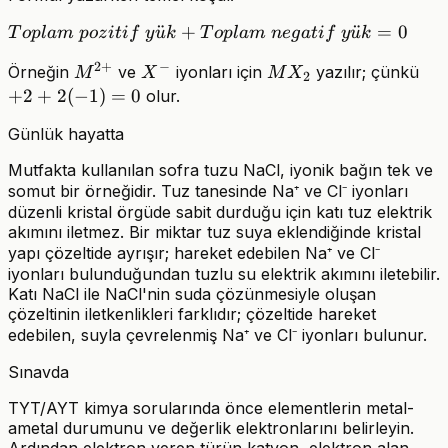
NaCl
Toplam\
¨
+
¨
=
0
T
o
pl
am
p
oz
i
t
i
f
y
u
k
T
o
pl
am
n
e
g
a
t
i
f
y
u
k
pozitif\
2
+
−
M^{2+}
X^-
MX_2
+2
Örneğin
ve
iyonları için
yazılır; çünkü
M
X
M
X
yük +
2
+
2
+
2
(
−
1
)
=
0
olur.
Toplam\
negatif\
Günlük hayatta
yük = 0
Mutfakta kullanılan sofra tuzu NaCl, iyonik bağın tek ve
somut bir örneğidir. Tuz tanesinde Na⁺ ve Cl⁻ iyonları
düzenli kristal örgüde sabit durduğu için katı tuz elektrik
akımını iletmez. Bir miktar tuz suya eklendiğinde kristal
yapı çözeltide ayrışır; hareket edebilen Na⁺ ve Cl⁻
iyonları bulunduğundan tuzlu su elektrik akımını iletebilir.
Katı NaCl ile NaCl'nin suda çözünmesiyle oluşan
çözeltinin iletkenlikleri farklıdır; çözeltide hareket
edebilen, suyla çevrelenmiş Na⁺ ve Cl⁻ iyonları bulunur.
Sınavda
TYT/AYT kimya sorularında önce elementlerin metal-
ametal durumunu ve değerlik elektronlarını belirleyin.