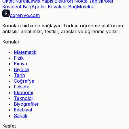
Oktet Kuralı
Lewis Yapısı
Elektron Nokta Yapısı
Polar
Kovalent Bağ
Apolar Kovalent Bağ
Molekül
ö
ogreniyo
.com
Konuları birbirine bağlayan Türkçe öğrenme platformu:
anlaşılır anlatımlar, testler, araçlar ve öğrenme yolları.
Konular
Matematik
Fizik
Kimya
Biyoloji
Tarih
Coğrafya
Felsefe
Ekonomi
Teknoloji
Biyografiler
Edebiyat
Sağlık
Keşfet