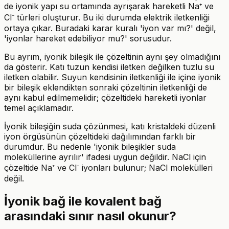
de iyonik yapı su ortamında ayrışarak hareketli Na⁺ ve
Cl⁻ türleri oluşturur. Bu iki durumda elektrik iletkenliği
ortaya çıkar. Buradaki karar kuralı 'iyon var mı?' değil,
'iyonlar hareket edebiliyor mu?' sorusudur.
Bu ayrım, iyonik bileşik ile çözeltinin aynı şey olmadığını
da gösterir. Katı tuzun kendisi iletken değilken tuzlu su
iletken olabilir. Suyun kendisinin iletkenliği ile içine iyonik
bir bileşik eklendikten sonraki çözeltinin iletkenliği de
aynı kabul edilmemelidir; çözeltideki hareketli iyonlar
temel açıklamadır.
İyonik bileşiğin suda çözünmesi, katı kristaldeki düzenli
iyon örgüsünün çözeltideki dağılımından farklı bir
durumdur. Bu nedenle 'iyonik bileşikler suda
moleküllerine ayrılır' ifadesi uygun değildir. NaCl için
çözeltide Na⁺ ve Cl⁻ iyonları bulunur; NaCl molekülleri
değil.
İyonik bağ ile kovalent bağ
arasındaki sınır nasıl okunur?