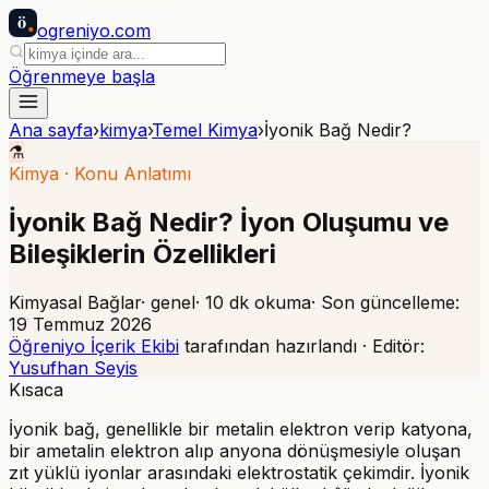
ö
ogreniyo
.com
Öğrenmeye başla
Ana sayfa
›
kimya
›
Temel Kimya
›
İyonik Bağ Nedir?
⚗️
Kimya
·
Konu Anlatımı
İyonik Bağ Nedir? İyon Oluşumu ve
Bileşiklerin Özellikleri
Kimyasal Bağlar
·
genel
·
10
dk okuma
· Son güncelleme:
19 Temmuz 2026
Öğreniyo İçerik Ekibi
tarafından hazırlandı · Editör:
Yusufhan Seyis
Kısaca
İyonik bağ, genellikle bir metalin elektron verip katyona,
bir ametalin elektron alıp anyona dönüşmesiyle oluşan
zıt yüklü iyonlar arasındaki elektrostatik çekimdir. İyonik