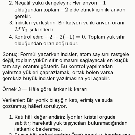
-1
−
1
Negatif yükü dengeleyin: Her anyon
-2
−
2
olduğundan toplam
elde etmek için iki anyon
gerekir.
MX
İndisleri yerleştirin: Bir katyon ve iki anyon oranı
şeklindedir.
M
X
2
+2+2(-1)=0
+
2
+
2
(
−
1
)
=
0
Kontrol edin:
. Toplam yük sıfır
olduğundan oran doğrudur.
Sonuç: Formül yazarken indisler, atom sayısını rastgele
değil, toplam yükün sıfır olmasını sağlayacak en küçük
tam sayı oranını gösterir. Bu kontrol yapılmadan
yalnızca yükleri çaprazlamak, ortak bölen varsa
gereksiz büyük indisler yazılmasına yol açabilir.
Örnek 3 — Hâle göre iletkenlik kararı
Verilenler: Bir iyonik bileşiğin katı, erimiş ve suda
çözünmüş hâlleri soruluyor.
Katı hâli değerlendirin: İyonlar kristal örgüde
sabittir; hareketli yük taşıyıcıları bulunmadığından
iletkenlik beklenmez.
Erimiş hâli değerlendirin: Örgü bozulur, iyonlar sıvı