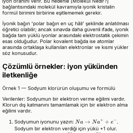
iyon oranını verir. Bu nedenle [Molekül Nedir?]
bağlantısındaki molekül kavramıyla iyonik kristalin
formül birimini birbirine eşitlememek gerekir.
İyonik bağın 'polar bağın en uç hâli' şeklinde anlatılması
öğretici olabilir; ancak sınavda daha güvenli ifade, iyonik
bağda tam yüklü iyonlar arasındaki elektrostatik çekimin
esas olduğudur. Polar kovalent bağda ise atomlar
arasında ortaklaşa kullanılan elektronlar ve kısmi yükler
söz konusudur.
Çözümlü örnekler: iyon yükünden
iletkenliğe
Örnek 1 — Sodyum klorürün oluşumu ve formülü
Verilenler: Sodyumun bir elektron verme eğilimi vardır.
Klorun dış katmanını tamamlamak için bir elektron alma
eğilimi vardır.
+
−
Na
→
+
Sodyumun iyonunu yazın:
.
N
a
N
a
e
\rightarrow
Sodyum bir elektron verdiği için yükü +1 olur.