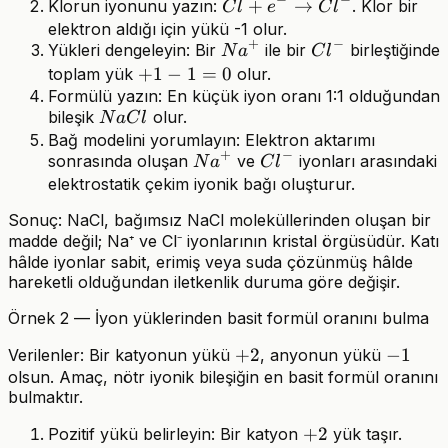
−
−
Cl + e^-
+
→
Klorun iyonunu yazın:
. Klor bir
Na^+ + e^-
C
l
e
C
l
\rightarrow
elektron aldığı için yükü -1 olur.
+
−
Na^+
Cl^-
Yükleri dengeleyin: Bir
ile bir
birleştiğinde
Cl^-
N
a
C
l
+1-
+
1
−
1
=
0
toplam yük
olur.
Formülü yazın: En küçük iyon oranı 1:1 olduğundan
1=0
NaCl
bileşik
olur.
N
a
C
l
Bağ modelini yorumlayın: Elektron aktarımı
+
−
Na^+
Cl^-
sonrasında oluşan
ve
iyonları arasındaki
N
a
C
l
elektrostatik çekim iyonik bağı oluşturur.
Sonuç: NaCl, bağımsız NaCl moleküllerinden oluşan bir
madde değil; Na⁺ ve Cl⁻ iyonlarının kristal örgüsüdür. Katı
hâlde iyonlar sabit, erimiş veya suda çözünmüş hâlde
hareketli olduğundan iletkenlik duruma göre değişir.
Örnek 2 — İyon yüklerinden basit formül oranını bulma
+2
+
2
-1
−
1
Verilenler: Bir katyonun yükü
, anyonun yükü
olsun. Amaç, nötr iyonik bileşiğin en basit formül oranını
bulmaktır.
+2
+
2
Pozitif yükü belirleyin: Bir katyon
yük taşır.