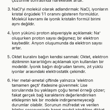
çözünme sonrasında hareketlilik artar.
NaCl'yi molekül olarak adlandırmak: NaCl, iyonların
kristal örgüdeki 1:1 oranını gösteren formüldür.
Molekül kavramı ile iyonik kristalin formül birimi
aynı değildir.
İyon yükünü proton alışverişiyle açıklamak: Na⁺
oluşurken proton sayısı değişmez; bir elektron
kaybedilir. Anyon oluşumunda da elektron sayısı
artar.
Oktet kuralını bağın kendisi sanmak: Oktet, elektron
diziliminin kararlılığını açıklamak için kullanılan bir
modeldir. İyonik bağın doğrudan tanımı, zıt yüklü
iyonlar arasındaki elektrostatik çekimdir.
Her metal-ametal çiftinde yalnızca 'elektron
tamamen geçti' ifadesine güvenmek: Lise
sorularında bu yaklaşım çoğu temel örneği çözer;
fakat gerçek bağ karakterini değerlendirirken
etkileşimin tek bir modele indirgenemeyeceği
durumlar olabilir. Sorunun müfredat ve verilen
bilgiler çerçevesinde hangi modeli istediğine dikkat