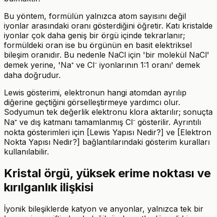
Bu yöntem, formülün yalnızca atom sayısını değil
iyonlar arasındaki oranı gösterdiğini öğretir. Katı kristalde
iyonlar çok daha geniş bir örgü içinde tekrarlanır;
formüldeki oran ise bu örgünün en basit elektriksel
bileşim oranıdır. Bu nedenle NaCl için 'bir molekül NaCl'
demek yerine, 'Na⁺ ve Cl⁻ iyonlarının 1:1 oranı' demek
daha doğrudur.
Lewis gösterimi, elektronun hangi atomdan ayrılıp
diğerine geçtiğini görselleştirmeye yardımcı olur.
Sodyumun tek değerlik elektronu klora aktarılır; sonuçta
Na⁺ ve dış katmanı tamamlanmış Cl⁻ gösterilir. Ayrıntılı
nokta gösterimleri için [Lewis Yapısı Nedir?] ve [Elektron
Nokta Yapısı Nedir?] bağlantılarındaki gösterim kuralları
kullanılabilir.
Kristal örgü, yüksek erime noktası ve
kırılganlık ilişkisi
İyonik bileşiklerde katyon ve anyonlar, yalnızca tek bir