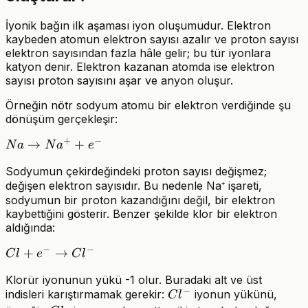
İyonik bağın ilk aşaması iyon oluşumudur. Elektron
kaybeden atomun elektron sayısı azalır ve proton sayısı
elektron sayısından fazla hâle gelir; bu tür iyonlara
katyon denir. Elektron kazanan atomda ise elektron
sayısı proton sayısını aşar ve anyon oluşur.
Örneğin nötr sodyum atomu bir elektron verdiğinde şu
dönüşüm gerçekleşir:
+
−
Na
→
+
N
a
N
a
e
\rightarrow
Sodyumun çekirdeğindeki proton sayısı değişmez;
Na^+ + e^-
değişen elektron sayısıdır. Bu nedenle Na⁺ işareti,
sodyumun bir proton kazandığını değil, bir elektron
kaybettiğini gösterir. Benzer şekilde klor bir elektron
aldığında:
−
−
Cl + e^-
+
→
C
l
e
C
l
\rightarrow
Klorür iyonunun yükü -1 olur. Buradaki alt ve üst
Cl^-
−
Cl^-
indisleri karıştırmamak gerekir:
iyonun yükünü,
C
l