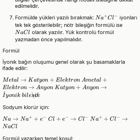
edilmelidir.
+
−
Na^+Cl^-
Formülde yükleri yazılı bırakmak:
iyonları
N
a
C
l
NaCl
tek tek gösterilebilir; nötr bileşiğin formülü ise
olarak yazılır. Yük kontrolü formül
N
a
C
l
yazmadan önce yapılmalıdır.
Formül
İyonik bağın oluşumu genel olarak şu basamaklarla
ifade edilir:
Metal
→
+
Ametal +
+
M
e
t
a
l
K
a
t
y
o
n
E
l
e
k
t
r
o
n
A
m
e
t
a
l
\rightarrow
Elektron
→
Katyon +
+
→
E
l
e
k
t
r
o
n
A
n
y
o
n
K
a
t
y
o
n
A
n
y
o
n
˙
Katyon +
\rightarrow
Anyon
\c
I
y
o
nik
bi
l
e
s
ik
Elektron
Anyon
\rightarrow
Sodyum klorür için:
İyonik\
bileşik
+
−
−
−
+
−
Na
→
+
Cl + e^-
+
→
Na^+ +
+
→
N
a
N
a
e
C
l
e
C
l
N
a
C
l
\rightarrow
\rightarrow
Cl^-
N
a
C
l
Na^+ + e^-
Cl^-
\rightarrow
Formül yazarken temel koşul: