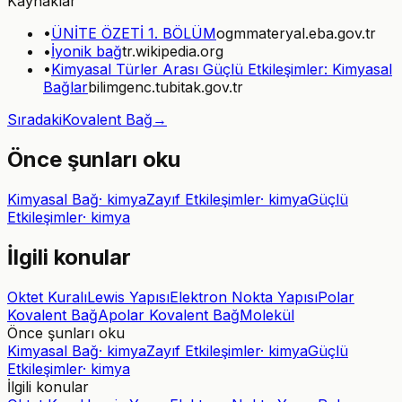
Kaynaklar
•
ÜNİTE ÖZETİ 1. BÖLÜM
ogmmateryal.eba.gov.tr
•
İyonik bağ
tr.wikipedia.org
•
Kimyasal Türler Arası Güçlü Etkileşimler: Kimyasal
Bağlar
bilimgenc.tubitak.gov.tr
Sıradaki
Kovalent Bağ
→
Önce şunları oku
Kimyasal Bağ
·
kimya
Zayıf Etkileşimler
·
kimya
Güçlü
Etkileşimler
·
kimya
İlgili konular
Oktet Kuralı
Lewis Yapısı
Elektron Nokta Yapısı
Polar
Kovalent Bağ
Apolar Kovalent Bağ
Molekül
Önce şunları oku
Kimyasal Bağ
·
kimya
Zayıf Etkileşimler
·
kimya
Güçlü
Etkileşimler
·
kimya
İlgili konular