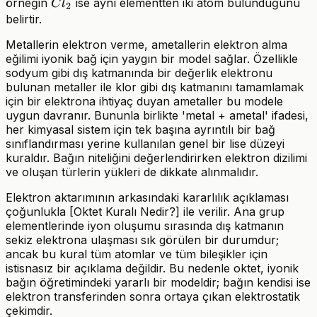
Cl_2
örneğin
ise aynı elementten iki atom bulunduğunu
C
l
2
belirtir.
Metallerin elektron verme, ametallerin elektron alma
eğilimi iyonik bağ için yaygın bir model sağlar. Özellikle
sodyum gibi dış katmanında bir değerlik elektronu
bulunan metaller ile klor gibi dış katmanını tamamlamak
için bir elektrona ihtiyaç duyan ametaller bu modele
uygun davranır. Bununla birlikte 'metal + ametal' ifadesi,
her kimyasal sistem için tek başına ayrıntılı bir bağ
sınıflandırması yerine kullanılan genel bir lise düzeyi
kuraldır. Bağın niteliğini değerlendirirken elektron dizilimi
ve oluşan türlerin yükleri de dikkate alınmalıdır.
Elektron aktarımının arkasındaki kararlılık açıklaması
çoğunlukla [Oktet Kuralı Nedir?] ile verilir. Ana grup
elementlerinde iyon oluşumu sırasında dış katmanın
sekiz elektrona ulaşması sık görülen bir durumdur;
ancak bu kural tüm atomlar ve tüm bileşikler için
istisnasız bir açıklama değildir. Bu nedenle oktet, iyonik
bağın öğretimindeki yararlı bir modeldir; bağın kendisi ise
elektron transferinden sonra ortaya çıkan elektrostatik
çekimdir.