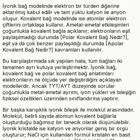
İyonik bağ modelinde elektron bir türden diğerine
aktarılmış kabul edilir ve tam yüklü katyon ile anyon
oluşur. Kovalent bağ modelinde ise atomlar elektron
çiftlerini ortaklaşa kullanır. Ametal-ametal etkileşimleri
çoğunlukla kovalent bağla açıklanır; elektronların eşit
paylaşılmadığı durumda [Polar Kovalent Bağ Nedir?],
eşit ya da çok benzer paylaşıldığı durumda [Apolar
Kovalent Bağ Nedir?] kavramları kullanılır.
Bu karşılaştırmada sık yapılan hata, tüm bağları iki
tamamen ayrı kutuya yerleştirmektir. İyonik bağ,
kovalent bağ ve polar kovalent bağ anlatımları
elektronların ne ölçüde yer değiştirdiğini açıklayan
modellerdir. Ancak TYT/AYT düzeyinde sorular
çoğunlukla metal-ametal ayrımı, iyon yükleri ve bileşiğin
fiziksel özellikleri üzerinden sınıflandırma yaptırır.
Bir başka karışıklık iyonik bileşik ile molekül arasındadır.
Molekül, belirli sayıda atomun kovalent bağlarla
oluşturduğu bağımsız bir tanecik olarak düşünülebilir.
İyonik kristalde ise katyon ve anyonlar geniş bir örgü
oluşturur; NaCl için kullanılan formül kristalin en basit