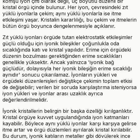
komşu iyon çifti olarak değil, üç boyutlu düzenli bir
kristal örgü içinde bulunur. Her iyon, çevresindeki zıt
yüklü iyonlarla çekim; aynı yüklü iyonlarla ise itme
etkileşimi yaşar. Kristalin kararlılığı, bu çekim ve itmelerin
bütün örgü boyunca dengelenmesiyle açıklanır.
Zıt yüklü iyonları örgüde tutan elektrostatik etkileşimler
güçlü olduğu için iyonik bileşikler çoğunlukla oda
sıcaklığında katı ve kristal yapılıdır. Erime için örgüdeki
düzenin bozulması gerektiğinden erime sıcaklıkları
genellikle yüksektir. Ancak yalnızca 'iyonik bağ
güçlüdür, dolayısıyla her iyonik bileşiğin erime sıcaklığı
aynıdır' sonucu çıkarılamaz. İyonların yükleri ve
örgüdeki düzenlenişleri değiştikçe çekimin toplam etkisi
de değişebilir; verilen bir soruda karşılaştırma isteniyorsa
iyon yükleri ve iyonlar arası uzaklık ayrıca
değerlendirilmelidir.
İyonik kristallerin belirgin bir başka özelliği kırılganlıktır.
Kristal örgüye kuvvet uygulandığında iyon katmanları
kayabilir. Böylece aynı yüklü iyonlar karşı karşıya gelirse
itme artar ve örgü düzlemleri ayrılarak kristal kırılabilir.
Bu durum, iyonik katıların metaller gibi dövülerek ince