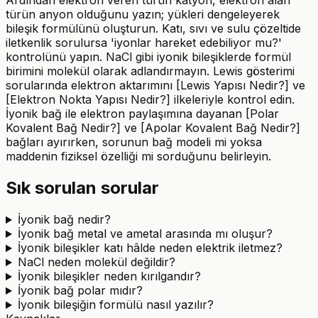
Ardından elektron veren türün katyon, elektron alan
türün anyon olduğunu yazın; yükleri dengeleyerek
bileşik formülünü oluşturun. Katı, sıvı ve sulu çözeltide
iletkenlik sorulursa 'iyonlar hareket edebiliyor mu?'
kontrolünü yapın. NaCl gibi iyonik bileşiklerde formül
birimini molekül olarak adlandırmayın. Lewis gösterimi
sorularında elektron aktarımını [Lewis Yapısı Nedir?] ve
[Elektron Nokta Yapısı Nedir?] ilkeleriyle kontrol edin.
İyonik bağ ile elektron paylaşımına dayanan [Polar
Kovalent Bağ Nedir?] ve [Apolar Kovalent Bağ Nedir?]
bağları ayırırken, sorunun bağ modeli mi yoksa
maddenin fiziksel özelliği mi sorduğunu belirleyin.
Sık sorulan sorular
İyonik bağ nedir?
İyonik bağ metal ve ametal arasında mı oluşur?
İyonik bileşikler katı hâlde neden elektrik iletmez?
NaCl neden molekül değildir?
İyonik bileşikler neden kırılgandır?
İyonik bağ polar mıdır?
İyonik bileşiğin formülü nasıl yazılır?