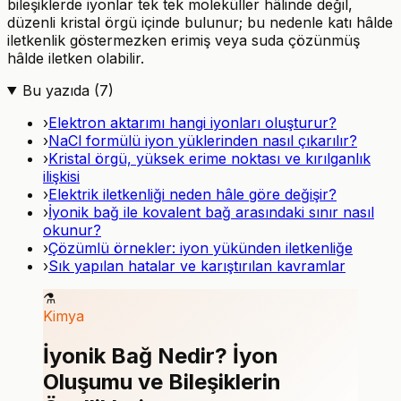
bileşiklerde iyonlar tek tek moleküller hâlinde değil,
düzenli kristal örgü içinde bulunur; bu nedenle katı hâlde
iletkenlik göstermezken erimiş veya suda çözünmüş
hâlde iletken olabilir.
Bu yazıda (
7
)
›
Elektron aktarımı hangi iyonları oluşturur?
›
NaCl formülü iyon yüklerinden nasıl çıkarılır?
›
Kristal örgü, yüksek erime noktası ve kırılganlık
ilişkisi
›
Elektrik iletkenliği neden hâle göre değişir?
›
İyonik bağ ile kovalent bağ arasındaki sınır nasıl
okunur?
›
Çözümlü örnekler: iyon yükünden iletkenliğe
›
Sık yapılan hatalar ve karıştırılan kavramlar
⚗️
Kimya
İyonik Bağ Nedir? İyon
Oluşumu ve Bileşiklerin