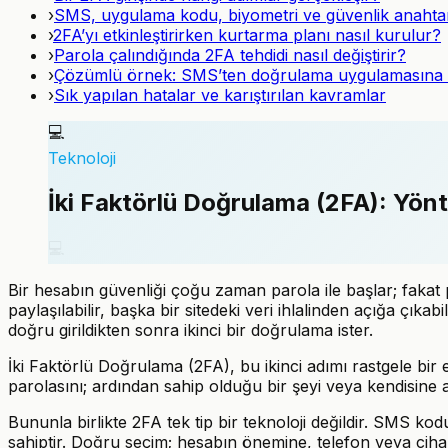
›
SMS, uygulama kodu, biyometri ve güvenlik anahtarı n
›
2FA’yı etkinleştirirken kurtarma planı nasıl kurulur?
›
Parola çalındığında 2FA tehdidi nasıl değiştirir?
›
Çözümlü örnek: SMS’ten doğrulama uygulamasına 
›
Sık yapılan hatalar ve karıştırılan kavramlar
💻
Teknoloji
İki Faktörlü Doğrulama (2FA): Yönt
💻
Bir hesabın güvenliği çoğu zaman parola ile başlar; fakat 
paylaşılabilir, başka bir sitedeki veri ihlalinden açığa çıkab
doğru girildikten sonra ikinci bir doğrulama ister.
İki Faktörlü Doğrulama (2FA), bu ikinci adımı rastgele bir ek
parolasını; ardından sahip olduğu bir şeyi veya kendisine ait
Bununla birlikte 2FA tek tip bir teknoloji değildir. SMS ko
sahiptir. Doğru seçim; hesabın önemine, telefon veya ciha