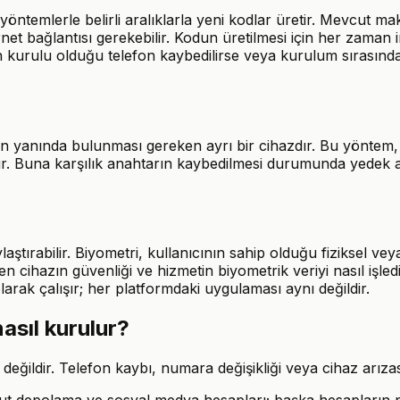
öntemlerle belirli aralıklarla yeni kodlar üretir. Mevcut ma
rnet bağlantısı gerekebilir. Kodun üretilmesi için her zaman 
ın kurulu olduğu telefon kaybedilirse veya kurulum sırası
nın yanında bulunması gereken ayrı bir cihazdır. Bu yöntem, 
ilir. Buna karşılık anahtarın kaybedilmesi durumunda yede
aştırabilir. Biyometri, kullanıcının sahip olduğu fiziksel vey
den cihazın güvenliği ve hizmetin biyometrik veriyi nasıl iş
larak çalışır; her platformdaki uygulaması aynı değildir.
nasıl kurulur?
ildir. Telefon kaybı, numara değişikliği veya cihaz arızası g
t depolama ve sosyal medya hesapları; başka hesapların parol