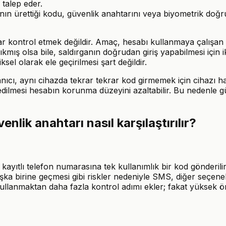
 talep eder.
n ürettiği kodu, güvenlik anahtarını veya biyometrik doğru
kontrol etmek değildir. Amaç, hesabı kullanmaya çalışan kişin
çıkmış olsa bile, saldırganın doğrudan giriş yapabilmesi içi
sel olarak ele geçirilmesi şart değildir.
nıcı, aynı cihazda tekrar tekrar kod girmemek için cihazı hat
dilmesi hesabın korunma düzeyini azaltabilir. Bu nedenle güve
lik anahtarı nasıl karşılaştırılır?
kayıtlı telefon numarasına tek kullanımlık bir kod gönderil
a birine geçmesi gibi riskler nedeniyle SMS, diğer seçenekl
lanmaktan daha fazla kontrol adımı ekler; fakat yüksek ö