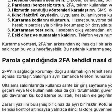
Parolanızı benzersiz tutun.
2FA, tekrar kullanılan ve
Hizmetin sunduğu yöntemleri karşılaştırın.
SMS, doğ
İkinci faktörü kaydedin.
Uygulama kullanılıyorsa kur
Kurtarma kodlarını oluşturun.
Hizmet sunuyorsa tek 
hesabın parolasıyla birlikte korumasız bir dosyada t
Kurtarmayı test edin.
Hesaptan çıkış yapmadan, altern
Eski cihaz ve numaraları kaldırın.
Telefon veya numar
Kurtarma yöntemi, 2FA’nın arkasından açılmış gizli bir ark
saldırgan bu yolu hedefleyebilir. Bu nedenle kurtarma seç
Parola çalındığında 2FA tehdidi nasıl d
2FA’nın sağladığı korumayı doğru anlamak için tehdit sena
açması zorlaşır. Saldırgan aynı zamanda telefon numarasın
Oltalama saldırılarında kullanıcı sahte bir giriş sayfasına
geçerli veya tek kullanımlık olsa da gizli tutulmalıdır; gü
gibi davranan kişi kod isterse bu istek, hesabın ele geçirilme
Zararlı yazılım bulaşmış bir cihaz da ayrı bir risktir. Kötü a
kendisi kontrol altındaysa yalnızca ikinci faktöre güvenmek 