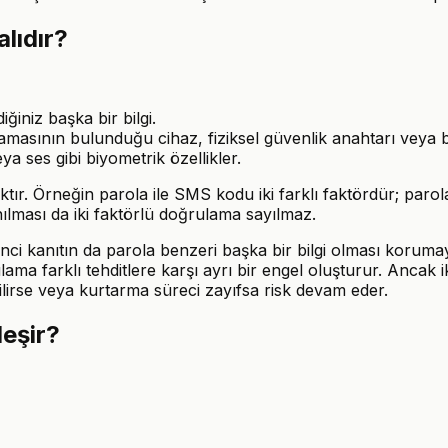
lıdır?
ğiniz başka bir bilgi.
asının bulunduğu cihaz, fiziksel güvenlik anahtarı veya ba
a ses gibi biyometrik özellikler.
aktır. Örneğin parola ile SMS kodu iki farklı faktördür; pa
lanılması da iki faktörlü doğrulama sayılmaz.
nci kanıtın da parola benzeri başka bir bilgi olması korumay
lama farklı tehditlere karşı ayrı bir engel oluşturur. Ancak 
ilirse veya kurtarma süreci zayıfsa risk devam eder.
leşir?