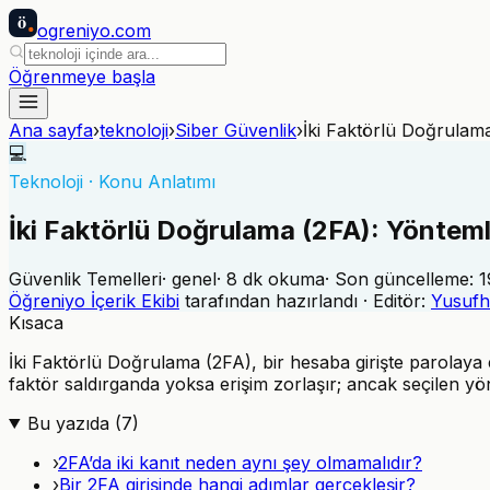
ö
ogreniyo
.com
Öğrenmeye başla
Ana sayfa
›
teknoloji
›
Siber Güvenlik
›
İki Faktörlü Doğrulam
💻
Teknoloji
·
Konu Anlatımı
İki Faktörlü Doğrulama (2FA): Yönteml
Güvenlik Temelleri
·
genel
·
8
dk okuma
· Son güncelleme:
1
Öğreniyo İçerik Ekibi
tarafından hazırlandı · Editör:
Yusufh
Kısaca
İki Faktörlü Doğrulama (2FA), bir hesaba girişte parolaya ek
faktör saldırganda yoksa erişim zorlaşır; ancak seçilen y
Bu yazıda (
7
)
›
2FA’da iki kanıt neden aynı şey olmamalıdır?
›
Bir 2FA girişinde hangi adımlar gerçekleşir?