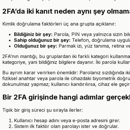
2FA’da iki kanıt neden aynı şey olmama
Kimlik doğrulama faktörleri üç ana grupta açıklanır:
Bildiğiniz bir şey:
Parola, PIN veya yalnızca sizin bildi
Sahip olduğunuz bir şey:
Telefon, doğrulama uygulam
Olduğunuz bir şey:
Parmak izi, yüz tanıma, retina vey
2FA’nın mantığı, bu gruplardan iki farklı kategori kullanm
kategoriye, yani bildiğiniz bilgilere dayanır. İki parola kul
Bu ayrım karar verirken önemlidir: Parolanız sızdığında iki
fiziksel anahtar veya parola ile cihazdaki biyometrik doğru
dokunulmaz yapmaz; kullanıcı kandırılırsa, cihaz ele geçir
Bir 2FA girişinde hangi adımlar gerçek
Tipik bir giriş süreci şu sırayla ilerler:
Kullanıcı hesap adını veya e-posta adresini girer.
Sistem ilk faktör olan parolayı ister ve doğrular.