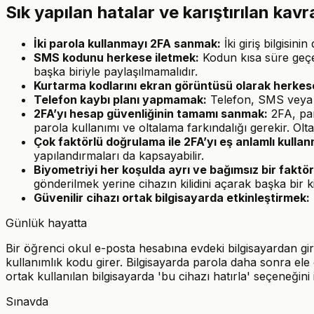
Sık yapılan hatalar ve karıştırılan kav
İki parola kullanmayı 2FA sanmak:
İki giriş bilgisini
SMS kodunu herkese iletmek:
Kodun kısa süre geçer
başka biriyle paylaşılmamalıdır.
Kurtarma kodlarını ekran görüntüsü olarak herkes
Telefon kaybı planı yapmamak:
Telefon, SMS veya d
2FA’yı hesap güvenliğinin tamamı sanmak:
2FA, paro
parola kullanımı ve oltalama farkındalığı gerekir. Olt
Çok faktörlü doğrulama ile 2FA’yı eş anlamlı kulla
yapılandırmaları da kapsayabilir.
Biyometriyi her koşulda ayrı ve bağımsız bir faktö
gönderilmek yerine cihazın kilidini açarak başka bir ki
Güvenilir cihazı ortak bilgisayarda etkinleştirmek:
Günlük hayatta
Bir öğrenci okul e-posta hesabına evdeki bilgisayardan 
kullanımlık kodu girer. Bilgisayarda parola daha sonra ele g
ortak kullanılan bilgisayarda 'bu cihazı hatırla' seçeneğini
Sınavda