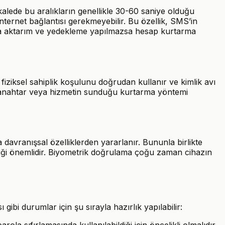
kalede bu aralıkların genellikle 30-60 saniye olduğu
internet bağlantısı gerekmeyebilir. Bu özellik, SMS’in
nda aktarım ve yedekleme yapılmazsa hesap kurtarma
fiziksel sahiplik koşulunu doğrudan kullanır ve kimlik avı
k anahtar veya hizmetin sunduğu kurtarma yöntemi
a davranışsal özelliklerden yararlanır. Bununla birlikte
lediği önemlidir. Biyometrik doğrulama çoğu zaman cihazın
ibi durumlar için şu sırayla hazırlık yapılabilir:
a sıfırlamasında kullanılabildiği için öncelikli olmalıdır.