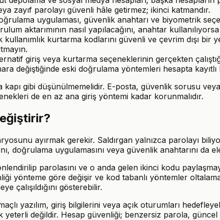
ya zayıf parolayı güvenli hâle getirmez; ikinci katmandır.
rulama uygulaması, güvenlik anahtarı ve biyometrik seçenekler
ulum aktarımının nasıl yapılacağını, anahtar kullanılıyorsa
kullanımlık kurtarma kodlarını güvenli ve çevrim dışı bir y
utmayın.
atif giriş veya kurtarma seçeneklerinin gerçekten çalıştığını
a değiştiğinde eski doğrulama yöntemleri hesapta kayıtlı b
a kapı gibi düşünülmemelidir. E-posta, güvenlik sorusu veya
enekleri de en az ana giriş yöntemi kadar korunmalıdır.
eğiştirir?
ryosunu ayırmak gerekir. Saldırgan yalnızca parolayı biliyo
ı, doğrulama uygulamasını veya güvenlik anahtarını da ele 
 yönlendirilip parolasını ve o anda gelen ikinci kodu paylaşm
venliği yönteme göre değişir ve kod tabanlı yöntemler oltalam
ye çalışıldığını gösterebilir.
maçlı yazılım, giriş bilgilerini veya açık oturumları hedefleye
yeterli değildir. Hesap güvenliği; benzersiz parola, güncel c