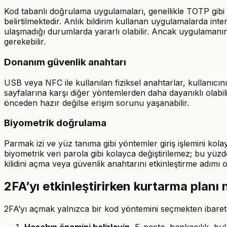
Kod tabanlı doğrulama uygulamaları, genellikle TOTP gibi y
belirtilmektedir. Anlık bildirim kullanan uygulamalarda inte
ulaşmadığı durumlarda yararlı olabilir. Ancak uygulaman
gerekebilir.
Donanım güvenlik anahtarı
USB veya NFC ile kullanılan fiziksel anahtarlar, kullanıcı
sayfalarına karşı diğer yöntemlerden daha dayanıklı olab
önceden hazır değilse erişim sorunu yaşanabilir.
Biyometrik doğrulama
Parmak izi ve yüz tanıma gibi yöntemler giriş işlemini kolayl
biyometrik veri parola gibi kolayca değiştirilemez; bu yüz
kilidini açma veya güvenlik anahtarını etkinleştirme adımı o
2FA’yı etkinleştirirken kurtarma planı 
2FA’yı açmak yalnızca bir kod yöntemini seçmekten ibaret değ
Hesabın önemini belirleyin.
E-posta, bankacılık, bulu