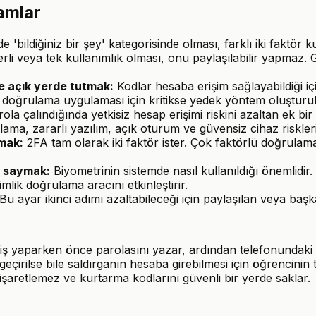
ramlar
n de 'bildiğiniz bir şey' kategorisinde olması, farklı iki faktör
li veya tek kullanımlık olması, onu paylaşılabilir yapmaz. G
e açık yerde tutmak:
Kodlar hesaba erişim sağlayabildiği iç
oğrulama uygulaması için kritikse yedek yöntem oluşturulm
la çalındığında yetkisiz hesap erişimi riskini azaltan ek bir
alama, zararlı yazılım, açık oturum ve güvensiz cihaz riskler
nmak:
2FA tam olarak iki faktör ister. Çok faktörlü doğrulama 
r saymak:
Biyometrinin sistemde nasıl kullanıldığı önemlidi
mlik doğrulama aracını etkinleştirir.
Bu ayar ikinci adımı azaltabileceği için paylaşılan veya başk
giriş yaparken önce parolasını yazar, ardından telefonund
eçirilse bile saldırganın hesaba girebilmesi için öğrencinin 
 işaretlemez ve kurtarma kodlarını güvenli bir yerde saklar.