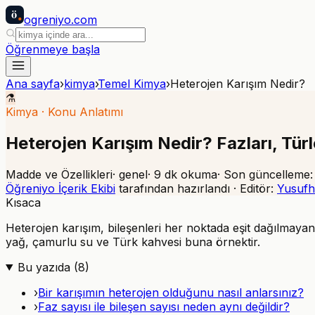
ö
ogreniyo
.com
Öğrenmeye başla
Ana sayfa
›
kimya
›
Temel Kimya
›
Heterojen Karışım Nedir?
⚗️
Kimya
·
Konu Anlatımı
Heterojen Karışım Nedir? Fazları, Tür
Madde ve Özellikleri
·
genel
·
9
dk okuma
· Son güncelleme
Öğreniyo İçerik Ekibi
tarafından hazırlandı · Editör:
Yusufh
Kısaca
Heterojen karışım, bileşenleri her noktada eşit dağılmayan v
yağ, çamurlu su ve Türk kahvesi buna örnektir.
Bu yazıda (
8
)
›
Bir karışımın heterojen olduğunu nasıl anlarsınız?
›
Faz sayısı ile bileşen sayısı neden aynı değildir?