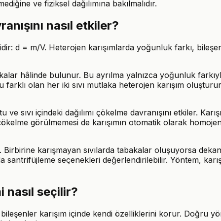
iğine ve fiziksel dağılımına bakılmalıdır.
anışını nasıl etkiler?
ir: d = m/V. Heterojen karışımlarda yoğunluk farkı, bileşen
akalar hâlinde bulunur. Bu ayrılma yalnızca yoğunluk farkıyla
farklı olan her iki sıvı mutlaka heterojen karışım oluşturur
ve sıvı içindeki dağılımı çökelme davranışını etkiler. Karış
k çökelme görülmemesi de karışımın otomatik olarak homoje
ır. Birbirine karışmayan sıvılarda tabakalar oluşuyorsa dek
ntrifüjleme seçenekleri değerlendirilebilir. Yöntem, karışımı
nasıl seçilir?
 bileşenler karışım içinde kendi özelliklerini korur. Doğru y