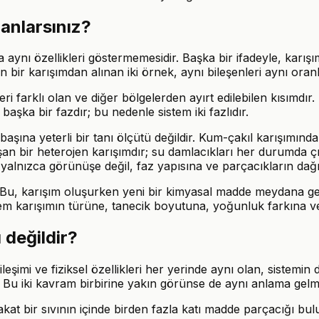
 anlarsınız?
aynı özellikleri göstermemesidir. Başka bir ifadeyle, karışı
n bir karışımdan alınan iki örnek, aynı bileşenleri aynı oranl
ikleri farklı olan ve diğer bölgelerden ayırt edilebilen kısımd
 başka bir fazdır; bu nedenle sistem iki fazlıdır.
başına yeterli bir tanı ölçütü değildir. Kum-çakıl karışımınd
şan bir heterojen karışımdır; su damlacıkları her durumda çı
 yalnızca görünüşe değil, faz yapısına ve parçacıkların dağı
. Bu, karışım oluşurken yeni bir kimyasal madde meydana gelm
tem karışımın türüne, tanecik boyutuna, yoğunluk farkına ve b
 değildir?
leşimi ve fiziksel özellikleri her yerinde aynı olan, sistemin 
z. Bu iki kavram birbirine yakın görünse de aynı anlama gel
Fakat bir sıvının içinde birden fazla katı madde parçacığı bu