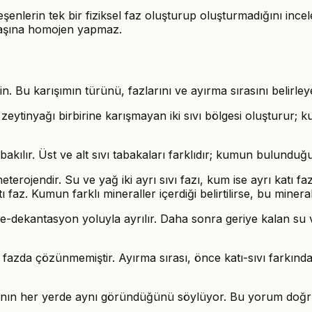
şenlerin tek bir fiziksel faz oluşturup oluşturmadığını ince
 başına homojen yapmaz.
. Bu karışımın türünü, fazlarını ve ayırma sırasını belirley
e zeytinyağı birbirine karışmayan iki sıvı bölgesi oluşturur;
akılır. Üst ve alt sıvı tabakaları farklıdır; kumun bulunduğu
eterojendir. Su ve yağ iki ayrı sıvı fazı, kum ise ayrı katı fa
ı faz. Kumun farklı mineraller içerdiği belirtilirse, bu minerall
dekantasyon yoluyla ayrılır. Daha sonra geriye kalan su ve 
 fazda çözünmemiştir. Ayırma sırası, önce katı-sıvı farkınd
vanın her yerde aynı göründüğünü söylüyor. Bu yorum doğ