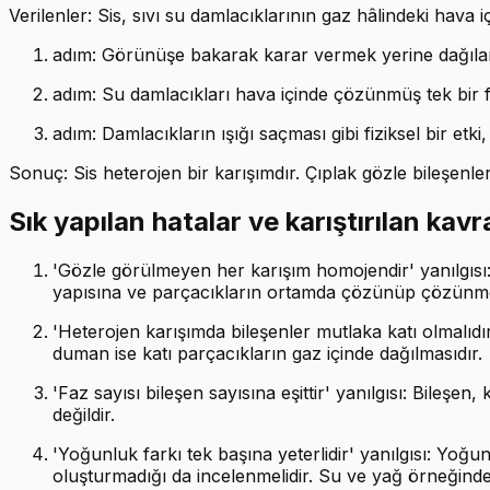
Verilenler: Sis, sıvı su damlacıklarının gaz hâlindeki hava i
adım: Görünüşe bakarak karar vermek yerine dağılan m
adım: Su damlacıkları hava içinde çözünmüş tek bir faz
adım: Damlacıkların ışığı saçması gibi fiziksel bir etki
Sonuç: Sis heterojen bir karışımdır. Çıplak gözle bileşen
Sık yapılan hatalar ve karıştırılan kav
'Gözle görülmeyen her karışım homojendir' yanılgısı: 
yapısına ve parçacıkların ortamda çözünüp çözünmed
'Heterojen karışımda bileşenler mutlaka katı olmalıdır'
duman ise katı parçacıkların gaz içinde dağılmasıdır.
'Faz sayısı bileşen sayısına eşittir' yanılgısı: Bileşe
değildir.
'Yoğunluk farkı tek başına yeterlidir' yanılgısı: Yoğu
oluşturmadığı da incelenmelidir. Su ve yağ örneğin