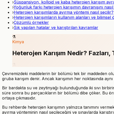
›
Süspansiyon, kolloid ve kaba heterojen karışım ayr
›
Yoğunluk farkı heterojen karışımın davranışını nasıl 
›
Heterojen karışımlarda ayırma yöntemi nasıl seçilir?
›
Heterojen karışımların kullanım alanları ve bilimsel
›
Çözümlü örnekler
›
Sık yapılan hatalar ve karıştırılan kavramlar
⚗️
Kimya
Heterojen Karışım Nedir? Fazları, 
⚗️
Çevremizdeki maddelerin bir bölümü tek bir maddeden oluş
gruba karışım denir. Ancak karışımın her noktasında aynı 
Bir bardakta su ve zeytinyağı bulunduğunda iki sıvı birbiri
süre sonra bu parçacıkların bir bölümü dibe çöker. Bu örn
ortaya çıkmasıdır.
Bu rehberde heterojen karışımın yalnızca tanımını vermekl
ayırma yönteminin nasıl seçileceğini ve sınavlarda karıştır