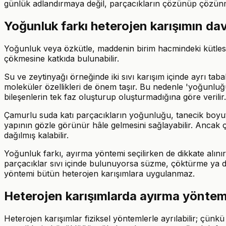
günlük adlandırmaya değil, parçacıkların çözünüp çözünmed
Yoğunluk farkı heterojen karışımın davr
Yoğunluk veya özkütle, maddenin birim hacmindeki kütlesid
çökmesine katkıda bulunabilir.
Su ve zeytinyağı örneğinde iki sıvı karışım içinde ayrı tab
moleküler özellikleri de önem taşır. Bu nedenle 'yoğunluğu 
bileşenlerin tek faz oluşturup oluşturmadığına göre verilir.
Çamurlu suda katı parçacıkların yoğunluğu, tanecik boyutu 
yapının gözle görünür hâle gelmesini sağlayabilir. Anca
dağılmış kalabilir.
Yoğunluk farkı, ayırma yöntemi seçilirken de dikkate alın
parçacıklar sıvı içinde bulunuyorsa süzme, çöktürme ya da sa
yöntemi bütün heterojen karışımlara uygulanmaz.
Heterojen karışımlarda ayırma yöntemi 
Heterojen karışımlar fiziksel yöntemlerle ayrılabilir; çünkü