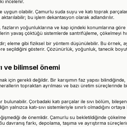
 incelenir.
gun olabilir. Çamurlu suda suyu ve katı toprak parçalarını 
ktarılabilir; bu işlem dekantasyon olarak adlandırılır.
 fazların yoğunluklarına ve kap içindeki konumlarına göre ya
klerin yavaş çöktüğü sistemlerde santrifüjleme, çökelmeyi hı
dir; eleme gibi fiziksel bir yöntem düşünülebilir. Bu örnek,
göre seçildiğini gösterir. Çözünürlük, yoğunluk, tanecik boyu
ı ve bilimsel önemi
k için gerekli değildir. Bir karışımın faz yapısı bilindiğind
nerallerin topraktan ayrılması ve bazı üretim süreçlerinde bi
ar bulunabilir. Çorbadaki katı parçalar ile sıvı bölüm, bileş
ğin yalnızca katı-sıvı sistemleriyle sınırlı olmadığını ortaya
işmediği de önemlidir. Çamurlu su bekletildiğinde çökelme gö
 Bu davranış farkı, depolama, taşıma ve ayrıştırma süreçleri