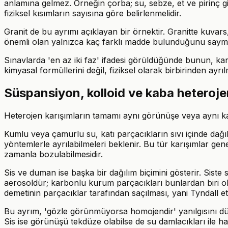
anlamına gelmez. Örneğin çorba; su, sebze, et ve pirinç gib
fiziksel kısımların sayısına göre belirlenmelidir.
Granit de bu ayrımı açıklayan bir örnektir. Granitte kuvars,
önemli olan yalnızca kaç farklı madde bulunduğunu saymak
Sınavlarda 'en az iki faz' ifadesi görüldüğünde bunun, kar
kimyasal formüllerini değil, fiziksel olarak birbirinden ayrıl
Süspansiyon, kolloid ve kaba heteroje
Heterojen karışımların tamamı aynı görünüşe veya aynı karar
Kumlu veya çamurlu su, katı parçacıkların sıvı içinde dağ
yöntemlerle ayrılabilmeleri beklenir. Bu tür karışımlar gen
zamanla bozulabilmesidir.
Sis ve duman ise başka bir dağılım biçimini gösterir. Siste
aerosoldür; karbonlu kurum parçacıkları bunlardan biri olabi
demetinin parçacıklar tarafından saçılması, yani Tyndall etki
Bu ayrım, 'gözle görünmüyorsa homojendir' yanılgısını düze
Sis ise görünüşü tekdüze olabilse de su damlacıkları ile hav