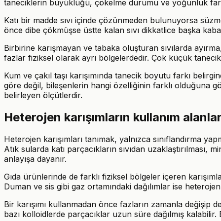
taneciklerin büyüklüğü, çökelme durumu ve yoğunluk farkı
Katı bir madde sıvı içinde çözünmeden bulunuyorsa süzme uy
önce dibe çökmüşse üstte kalan sıvı dikkatlice başka kaba a
Birbirine karışmayan ve tabaka oluşturan sıvılarda ayırma,
fazlar fiziksel olarak ayrı bölgelerdedir. Çok küçük taneci
Kum ve çakıl taşı karışımında tanecik boyutu farkı belirgin
göre değil, bileşenlerin hangi özelliğinin farklı olduğuna 
belirleyen ölçütlerdir.
Heterojen karışımların kullanım alanlar
Heterojen karışımları tanımak, yalnızca sınıflandırma yapma
Atık sularda katı parçacıkların sıvıdan uzaklaştırılması, mi
anlayışa dayanır.
Gıda ürünlerinde de farklı fiziksel bölgeler içeren karışıml
Duman ve sis gibi gaz ortamındaki dağılımlar ise heterojenli
Bir karışımı kullanmadan önce fazların zamanla değişip değ
bazı kolloidlerde parçacıklar uzun süre dağılmış kalabilir.