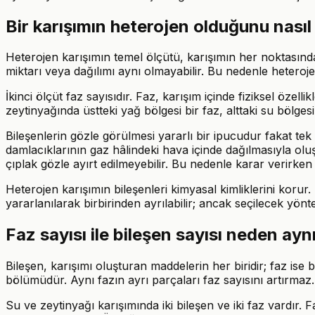
Bir karışımın heterojen olduğunu nasıl
Heterojen karışımın temel ölçütü, karışımın her noktasında 
miktarı veya dağılımı aynı olmayabilir. Bu nedenle heteroje
İkinci ölçüt faz sayısıdır. Faz, karışım içinde fiziksel özell
zeytinyağında üstteki yağ bölgesi bir faz, alttaki su bölgesi
Bileşenlerin gözle görülmesi yararlı bir ipucudur fakat tek 
damlacıklarının gaz hâlindeki hava içinde dağılmasıyla olu
çıplak gözle ayırt edilmeyebilir. Bu nedenle karar verirken
Heterojen karışımın bileşenleri kimyasal kimliklerini korur
yararlanılarak birbirinden ayrılabilir; ancak seçilecek yön
Faz sayısı ile bileşen sayısı neden aynı
Bileşen, karışımı oluşturan maddelerin her biridir; faz ise bi
bölümüdür. Aynı fazın ayrı parçaları faz sayısını artırma
Su ve zeytinyağı karışımında iki bileşen ve iki faz vardır. 