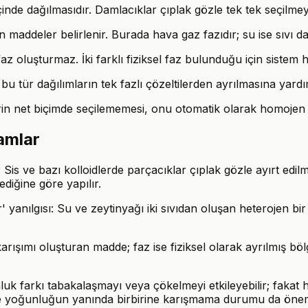
çinde dağılmasıdır. Damlacıklar çıplak gözle tek tek seçilmeye
addeler belirlenir. Burada hava gaz fazıdır; su ise sıvı da
 oluşturmaz. İki farklı fiziksel faz bulunduğu için sistem he
, bu tür dağılımların tek fazlı çözeltilerden ayrılmasına yardım
lerin net biçimde seçilememesi, onu otomatik olarak homoje
ramlar
Sis ve bazı kolloidlerde parçacıklar çıplak gözle ayırt edilm
iğine göre yapılır.
 yanılgısı: Su ve zeytinyağı iki sıvıdan oluşan heterojen bir 
n, karışımı oluşturan madde; faz ise fiziksel olarak ayrılmış
nluk farkı tabakalaşmayı veya çökelmeyi etkileyebilir; fakat 
de yoğunluğun yanında birbirine karışmama durumu da öneml