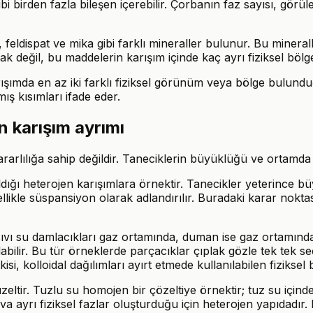
i birden fazla bileşen içerebilir. Çorbanın faz sayısı, görül
 feldispat ve mika gibi farklı mineraller bulunur. Bu mineral
 değil, bu maddelerin karışım içinde kaç ayrı fiziksel böl
ışımda en az iki farklı fiziksel görünüm veya bölge bulunduğu
mış kısımları ifade eder.
n karışım ayrımı
lılığa sahip değildir. Taneciklerin büyüklüğü ve ortamda nas
ıldığı heterojen karışımlara örnektir. Tanecikler yeterince
ellikle süspansiyon olarak adlandırılır. Buradaki karar nokta
 sıvı su damlacıkları gaz ortamında, duman ise gaz ortamında
lir. Bu tür örneklerde parçacıklar çıplak gözle tek tek seçil
si, kolloidal dağılımları ayırt etmede kullanılabilen fiziksel 
ltir. Tuzlu su homojen bir çözeltiye örnektir; tuz su içind
a ayrı fiziksel fazlar oluşturduğu için heterojen yapıdadır. 