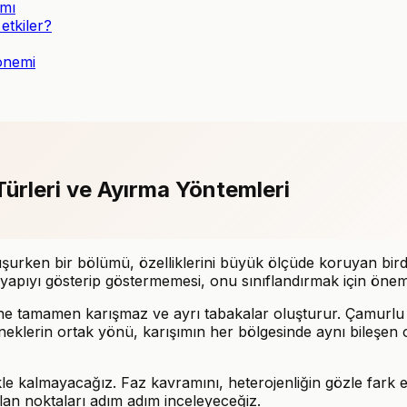
ımı
etkiler?
 önemi
Türleri ve Ayırma Yöntemleri
urken bir bölümü, özelliklerini büyük ölçüde koruyan birde
yapıyı gösterip göstermemesi, onu sınıflandırmak için öneml
ne tamamen karışmaz ve ayrı tabakalar oluşturur. Çamurlu sud
eklerin ortak yönü, karışımın her bölgesinde aynı bileşen o
e kalmayacağız. Faz kavramını, heterojenliğin gözle fark e
ılan noktaları adım adım inceleyeceğiz.