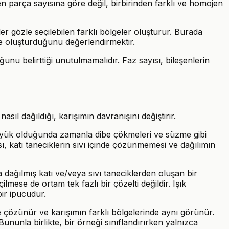
en parça sayısına göre değil, birbirinden farklı ve homojen
ler gözle seçilebilen farklı bölgeler oluşturur. Burada
ge oluşturduğunu değerlendirmektir.
nu belirttiği unutulmamalıdır. Faz sayısı, bileşenlerin
ıl dağıldığı, karışımın davranışını değiştirir.
 büyük olduğunda zamanla dibe çökmeleri ve süzme gibi
sı, katı taneciklerin sıvı içinde çözünmemesi ve dağılımın
 dağılmış katı ve/veya sıvı taneciklerden oluşan bir
mese de ortam tek fazlı bir çözelti değildir. Işık
bir ipucudur.
e çözünür ve karışımın farklı bölgelerinde aynı görünür.
Bununla birlikte, bir örneği sınıflandırırken yalnızca