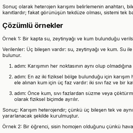
Sonuç olarak heterojen karışımı belirlemenin anahtarı, bile
kanıtlardır; fakat görünüşün tekdüze olması, sistemi tek
Çözümlü örnekler
Örnek 1: Bir kapta su, zeytinyağı ve kum bulunduğu verilsin
Verilenler: Üç bileşen vardır: su, zeytinyağı ve kum. Su il
bulunur.
adım: Karışımın her noktasının aynı olup olmadığına b
adım: En az iki fiziksel bölge bulunduğu için karışım h
ele alınan kum için üç faz vardır: iki sıvı faz ve bir kat
adım: Önce kum, sıvı fazlardan süzme veya çöktürme-
olarak fiziksel biçimde ayrılır.
Sonuç: Karışım heterojendir; çünkü üç bileşen tek ve aynı
yararlanacak şekilde kurulmuştur.
Örnek 2: Bir öğrenci, sisin homojen olduğunu çünkü ha