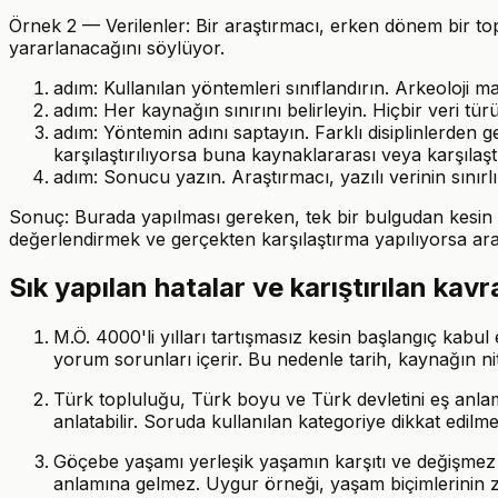
Örnek 2 — Verilenler: Bir araştırmacı, erken dönem bir toplu
yararlanacağını söylüyor.
adım: Kullanılan yöntemleri sınıflandırın. Arkeoloji maddi
adım: Her kaynağın sınırını belirleyin. Hiçbir veri tü
adım: Yöntemin adını saptayın. Farklı disiplinlerden gel
karşılaştırılıyorsa buna kaynaklararası veya karşılaşt
adım: Sonucu yazın. Araştırmacı, yazılı verinin sınır
Sonuç: Burada yapılması gereken, tek bir bulgudan kesin ki
değerlendirmek ve gerçekten karşılaştırma yapılıyorsa arala
Sık yapılan hatalar ve karıştırılan kav
M.Ö. 4000'li yılları tartışmasız kesin başlangıç kabul
yorum sorunları içerir. Bu nedenle tarih, kaynağın nite
Türk topluluğu, Türk boyu ve Türk devletini eş anlaml
anlatabilir. Soruda kullanılan kategoriye dikkat edilmel
Göçebe yaşamı yerleşik yaşamın karşıtı ve değişmez bir
anlamına gelmez. Uygur örneği, yaşam biçimlerinin za