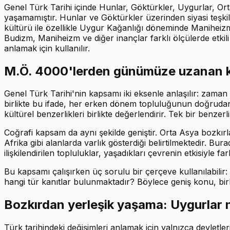
Genel Türk Tarihi içinde Hunlar, Göktürkler, Uygurlar, Ort
yaşamamıştır. Hunlar ve Göktürkler üzerinden siyasi teşkil
kültürü ile özellikle Uygur Kağanlığı döneminde Maniheiz
Budizm, Maniheizm ve diğer inançlar farklı ölçülerde etkili
anlamak için kullanılır.
M.Ö. 4000'lerden günümüze uzanan ka
Genel Türk Tarihi'nin kapsamı iki eksenle anlaşılır: zama
birlikte bu ifade, her erken dönem topluluğunun doğrudan Tü
kültürel benzerlikleri birlikte değerlendirir. Tek bir benzerl
Coğrafi kapsam da aynı şekilde geniştir. Orta Asya bozkır
Afrika gibi alanlarda varlık gösterdiği belirtilmektedir. Bu
ilişkilendirilen topluluklar, yaşadıkları çevrenin etkisiyle far
Bu kapsamı çalışırken üç sorulu bir çerçeve kullanılabilir
hangi tür kanıtlar bulunmaktadır? Böylece geniş konu, birbi
Bozkırdan yerleşik yaşama: Uygurlar 
Türk tarihindeki değişimleri anlamak için yalnızca devletler