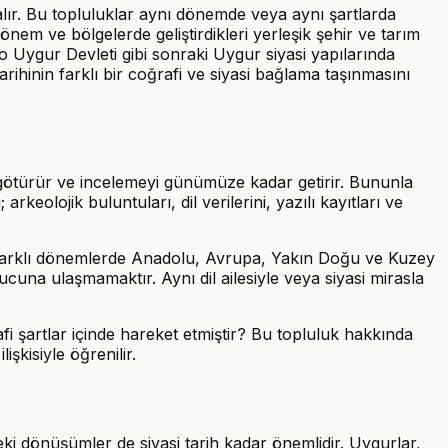
 alır. Bu topluluklar aynı dönemde veya aynı şartlarda
nem ve bölgelerde geliştirdikleri yerleşik şehir ve tarım
 Uygur Devleti gibi sonraki Uygur siyasi yapılarında
rihinin farklı bir coğrafi ve siyasi bağlama taşınmasını
a götürür ve incelemeyi günümüze kadar getirir. Bununla
olojik buluntuları, dil verilerini, yazılı kayıtları ve
ın farklı dönemlerde Anadolu, Avrupa, Yakın Doğu ve Kuzey
nucuna ulaşmamaktır. Aynı dil ailesiyle veya siyasi mirasla
i şartlar içinde hareket etmiştir? Bu topluluk hakkında
şkisiyle öğrenilir.
deki dönüşümler de siyasi tarih kadar önemlidir. Uygurlar,