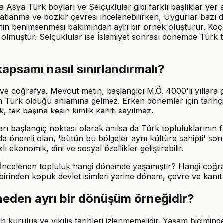
a Asya Türk boyları ve Selçuklular gibi farklı başlıklar yer
atlanma ve bozkır çevresi incelenebilirken, Uygurlar bazı dö
min benimsenmesi bakımından ayrı bir örnek oluşturur. Koço
 olmuştur. Selçuklular ise İslamiyet sonrası dönemde Türk ta
psamı nasıl sınırlandırmalı?
n ve coğrafya. Mevcut metin, başlangıcı M.Ö. 4000'li yıllar
rk olduğu anlamına gelmez. Erken dönemler için tarihçi; arke
ik, tek başına kesin kimlik kanıtı sayılmaz.
ları başlangıç noktası olarak anılsa da Türk toplulukların
rada önemli olan, 'bütün bu bölgeler aynı kültüre sahipti' so
klı ekonomik, dini ve sosyal özellikler geliştirebilir.
: İncelenen topluluk hangi dönemde yaşamıştır? Hangi coğraf
rinden kopuk devlet isimleri yerine dönem, çevre ve kanıt ili
neden ayrı bir dönüşüm örneğidir?
in kuruluş ve yıkılış tarihleri izlenmemelidir. Yaşam biçimin