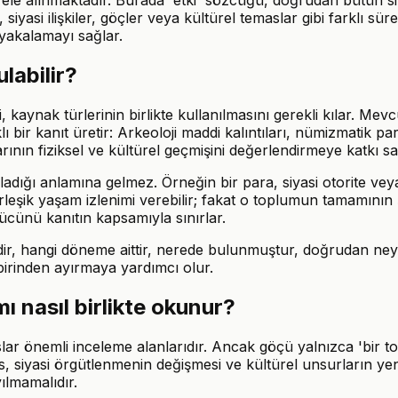
ele alınmaktadır. Burada 'etki' sözcüğü, doğrudan bütün siy
, siyasi ilişkiler, göçler veya kültürel temaslar gibi farklı sür
 yakalamayı sağlar.
ulabilir?
aynak türlerinin birlikte kullanılmasını gerekli kılar. Mevcu
ı bir kanıt üretir: Arkeoloji maddi kalıntıları, nümizmatik parala
rının fiziksel ve kültürel geçmişini değerlendirmeye katkı sağ
dığı anlamına gelmez. Örneğin bir para, siyasi otorite vey
leşik yaşam izlenimi verebilir; fakat o toplumun tamamının ş
 gücünü kanıtın kapsamıyla sınırlar.
dir, hangi döneme aittir, nerede bulunmuştur, doğrudan neyi 
birinden ayırmaya yardımcı olur.
mı nasıl birlikte okunur?
ar önemli inceleme alanlarıdır. Ancak göçü yalnızca 'bir topl
s, siyasi örgütlenmenin değişmesi ve kültürel unsurların ye
ılmamalıdır.