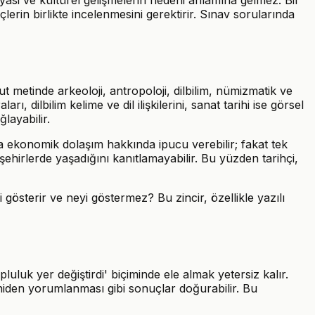
asi ve kültürel gelişmelerin nedeni anlamına gelmez. Bir
eçlerin birlikte incelenmesini gerektirir. Sınav sorularında
t metinde arkeoloji, antropoloji, dilbilim, nümizmatik ve
rı, dilbilim kelime ve dil ilişkilerini, sanat tarihi ise görsel
layabilir.
a ekonomik dolaşım hakkında ipucu verebilir; fakat tek
ehirlerde yaşadığını kanıtlamayabilir. Bu yüzden tarihçi,
gösterir ve neyi göstermez? Bu zincir, özellikle yazılı
uluk yer değiştirdi' biçiminde ele almak yetersiz kalır.
niden yorumlanması gibi sonuçlar doğurabilir. Bu