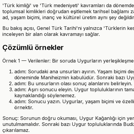
'Türk kimliği' ve 'Türk medeniyeti' kavramları da dönemde
toplumsal kimlikleri doğrudan eşitlemek tarihsel bağlamı zay
ad, yaşam biçimi, inanç ve kültürel üretim aynı şey değildi
Bu bakış açısı, Genel Türk Tarihi'ni yalnızca 'Türklerin ke
inceleyen bir alan olarak kavramayı sağlar.
Çözümlü örnekler
Örnek 1 — Verilenler: Bir soruda Uygurların yerleşikleşme s
adım: Sorudaki ana unsurları ayırın. Yaşam biçimi de
döneminde Maniheizmin kabulüdür. Sonraki bazı Uygur 
adım: Bu unsurların olası sonuç alanlarını belirleyin. 
adım: Aşırı sonucu eleyin. Uygur topluluklarının tam
kaynaklandığı söylenemez.
adım: Sonucu yazın. Uygurlar, yaşam biçimi ve özellikl
örnektir.
Sonuç: Sorunun doğru okuması, Uygur Kağanlığı için yerle
unutulmamalıdır. Sonraki bazı Uygur topluluklarında Budizmin
çıkarılamaz.