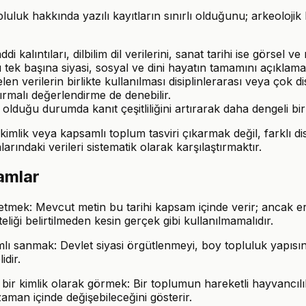
luk hakkında yazılı kayıtların sınırlı olduğunu; arkeolojik b
 kalıntıları, dilbilim dil verilerini, sanat tarihi ise görsel ve
rü tek başına siyasi, sosyal ve dini hayatın tamamını açıklama
en verilerin birlikte kullanılması disiplinlerarası veya çok di
ırmalı değerlendirme de denebilir.
lı olduğu durumda kanıt çeşitliliğini artırarak daha dengeli 
mlik veya kapsamlı toplum tasviri çıkarmak değil, farklı dis
rındaki verileri sistematik olarak karşılaştırmaktır.
ramlar
 etmek: Mevcut metin bu tarihi kapsam içinde verir; ancak erk
liği belirtilmeden kesin gerçek gibi kullanılmamalıdır.
ı sanmak: Devlet siyasi örgütlenmeyi, boy topluluk yapısını, 
idir.
 kimlik olarak görmek: Bir toplumun hareketli hayvancılıkla 
man içinde değişebileceğini gösterir.