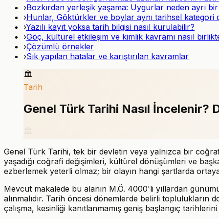
›
Bozkırdan yerleşik yaşama: Uygurlar neden ayrı bi
›
Hunlar, Göktürkler ve boylar aynı tarihsel kategori d
›
Yazılı kayıt yoksa tarih bilgisi nasıl kurulabilir?
›
Göç, kültürel etkileşim ve kimlik kavramı nasıl birli
›
Çözümlü örnekler
›
Sık yapılan hatalar ve karıştırılan kavramlar
🏛️
Tarih
Genel Türk Tarihi Nasıl İncelenir?
🏛️
Genel Türk Tarihi, tek bir devletin veya yalnızca bir coğra
yaşadığı coğrafi değişimleri, kültürel dönüşümleri ve başka 
ezberlemek yeterli olmaz; bir olayın hangi şartlarda ortaya 
Mevcut makalede bu alanın M.Ö. 4000'li yıllardan günümüze k
alınmalıdır. Tarih öncesi dönemlerde belirli toplulukların do
çalışma, kesinliği kanıtlanmamış geniş başlangıç tarihlerini t