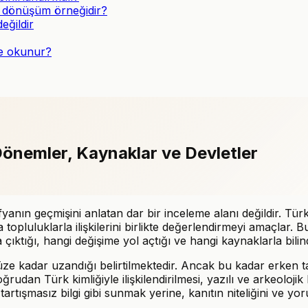
r dönüşüm örneğidir?
eğildir
kte okunur?
 Dönemler, Kaynaklar ve Devletler
fyanın geçmişini anlatan dar bir inceleme alanı değildir. Tür
topluluklarla ilişkilerini birlikte değerlendirmeyi amaçlar. B
çıktığı, hangi değişime yol açtığı ve hangi kaynaklarla bilind
adar uzandığı belirtilmektedir. Ancak bu kadar erken tarihle
ğrudan Türk kimliğiyle ilişkilendirilmesi, yazılı ve arkeoloji
artışmasız bilgi gibi sunmak yerine, kanıtın niteliğini ve yorum