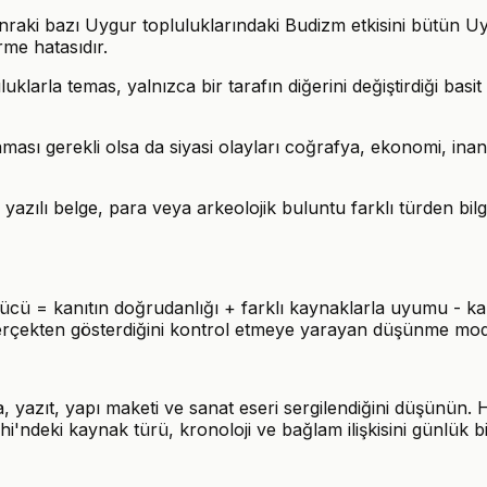
ki bazı Uygur topluluklarındaki Budizm etkisini bütün Uygu
irme hatasıdır.
uklarla temas, yalnızca bir tarafın diğerini değiştirdiği basit 
laması gerekli olsa da siyasi olayları coğrafya, ekonomi, in
azılı belge, para veya arkeolojik buluntu farklı türden bil
n gücü = kanıtın doğrudanlığı + farklı kaynaklarla uyumu - 
 gerçekten gösterdiğini kontrol etmeye yarayan düşünme mode
a, yazıt, yapı maketi ve sanat eseri sergilendiğini düşünün
ihi'ndeki kaynak türü, kronoloji ve bağlam ilişkisini günlük