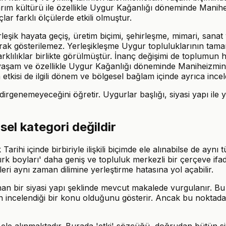
e tarım kültürü ile özellikle Uygur Kağanlığı döneminde Ma
r farklı ölçülerde etkili olmuştur.
leşik hayata geçiş, üretim biçimi, şehirleşme, mimari, sanat 
larak gösterilemez. Yerleşikleşme Uygur topluluklarının tam
arklılıklar birlikte görülmüştür. İnanç değişimi de toplumun 
aşam ve özellikle Uygur Kağanlığı döneminde Maniheizmin ka
tkisi de ilgili dönem ve bölgesel bağlam içinde ayrıca incele
ndirgenemeyeceğini öğretir. Uygurlar başlığı, siyasi yapı ile
sel kategori değildir
hi içinde birbiriyle ilişkili biçimde ele alınabilse de aynı tü
ürk boyları' daha geniş ve topluluk merkezli bir çerçeve if
eri aynı zaman dilimine yerleştirme hatasına yol açabilir.
an bir siyasi yapı şeklinde mevcut makalede vurgulanır. Bu bi
inin incelendiği bir konu olduğunu gösterir. Ancak bu noktad