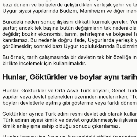
bazı dönem ve bölgelerde geliştirdikleri yerleşik şehir v
Uygur siyasi yapılarında Budizm, Maniheizm ve diğer inançla
Buradaki neden-sonuç ilişkisini dikkatli kurmak gerekir. Yer
şarttır; ancak tek başına bütün değişimlerin tek nedeni o
değildir; bozkır ekonomisi, tarım, şehirleşme ve bölgesel f
kanıtlamaz. Bu nedenle doğru ifade, Uygurlarda yerleşik y
görülmesidir; sonraki bazı Uygur topluluklarında Budizmin e
Bu örnek, tarih çalışmasında bir devletin tek bir özelliğe i
birlikte incelemek için kullanılmalıdır.
Hunlar, Göktürkler ve boylar aynı tarih
Hunlar, Göktürkler ve Orta Asya Türk boyları, Genel Türk Tari
yapılar veya devlet gelenekleri üzerinden incelenirken, 'T
boyları devletlerle eşitmiş gibi gösterme veya farklı döneml
Göktürkler ayrıca Türk adını resmi devlet adı olarak kullan
Türk adının siyasi kimlik ve devlet örgütlenmesiyle ilişkis
kimlik anlayışına sahip olduğu sonucu çıkarılamaz.