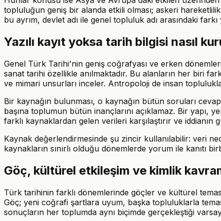
Hunlar konusu ise Asya ve Avrupa'daki etkileri üzerinden 
topluluğun geniş bir alanda etkili olması; askeri hareketlilik
bu ayrım, devlet adı ile genel topluluk adı arasındaki farkı
Yazılı kayıt yoksa tarih bilgisi nasıl kur
Genel Türk Tarihi'nin geniş coğrafyası ve erken dönemleri, k
sanat tarihi özellikle anılmaktadır. Bu alanların her biri farkl
ve mimari unsurları inceler. Antropoloji de insan toplulukla
Bir kaynağın bulunması, o kaynağın bütün soruları cevapla
başına toplumun bütün inançlarını açıklamaz. Bir yapı, yer
farklı kaynaklardan gelen verileri karşılaştırır ve iddianın
Kaynak değerlendirmesinde şu zincir kullanılabilir: veri ne
kaynakların sınırlı olduğu dönemlerde yorum ile kanıtı bir
Göç, kültürel etkileşim ve kimlik kavra
Türk tarihinin farklı dönemlerinde göçler ve kültürel temasl
Göç; yeni coğrafi şartlara uyum, başka topluluklarla tema
sonuçların her toplumda aynı biçimde gerçekleştiği varsay