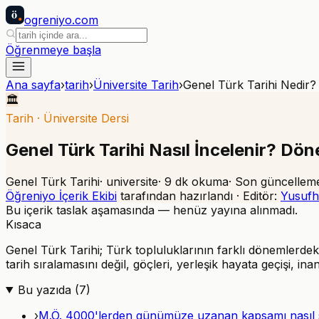
ö
ogreniyo
.com
Öğrenmeye başla
Ana sayfa
›
tarih
›
Üniversite Tarih
›
Genel Türk Tarihi Nedir?
🏛️
Tarih
·
Üniversite Dersi
Genel Türk Tarihi Nasıl İncelenir? Dön
Genel Türk Tarihi
·
universite
·
9
dk okuma
· Son güncellem
Öğreniyo İçerik Ekibi
tarafından hazırlandı · Editör:
Yusufh
Bu içerik taslak aşamasında — henüz yayına alınmadı.
Kısaca
Genel Türk Tarihi; Türk topluluklarının farklı dönemlerdeki s
tarih sıralamasını değil, göçleri, yerleşik hayata geçişi, ina
Bu yazıda (
7
)
›
M.Ö. 4000'lerden günümüze uzanan kapsamı nasıl s