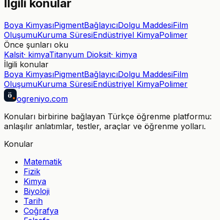
İlgili konular
Boya Kimyası
Pigment
Bağlayıcı
Dolgu Maddesi
Film
Oluşumu
Kuruma Süresi
Endüstriyel Kimya
Polimer
Önce şunları oku
Kalsit
·
kimya
Titanyum Dioksit
·
kimya
İlgili konular
Boya Kimyası
Pigment
Bağlayıcı
Dolgu Maddesi
Film
Oluşumu
Kuruma Süresi
Endüstriyel Kimya
Polimer
ö
ogreniyo
.com
Konuları birbirine bağlayan Türkçe öğrenme platformu:
anlaşılır anlatımlar, testler, araçlar ve öğrenme yolları.
Konular
Matematik
Fizik
Kimya
Biyoloji
Tarih
Coğrafya