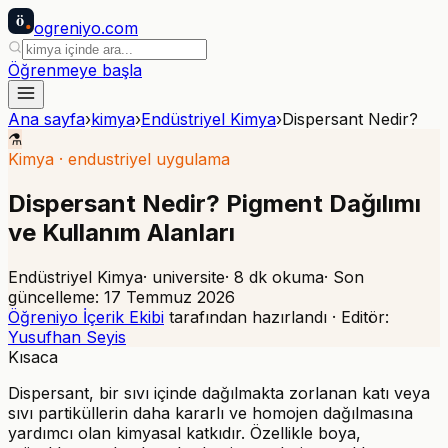
ö
ogreniyo
.com
Öğrenmeye başla
Ana sayfa
›
kimya
›
Endüstriyel Kimya
›
Dispersant Nedir?
⚗️
Kimya
·
endustriyel uygulama
Dispersant Nedir? Pigment Dağılımı
ve Kullanım Alanları
Endüstriyel Kimya
·
universite
·
8
dk okuma
· Son
güncelleme:
17 Temmuz 2026
Öğreniyo İçerik Ekibi
tarafından hazırlandı · Editör:
Yusufhan Seyis
Kısaca
Dispersant, bir sıvı içinde dağılmakta zorlanan katı veya
sıvı partiküllerin daha kararlı ve homojen dağılmasına
yardımcı olan kimyasal katkıdır. Özellikle boya,