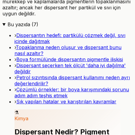
mürekkep ve kaplamalarda pigmentlerin topaklanmasını
azaltır; ancak her dispersant her partikül ve sıvı için
uygun değildir.
Bu yazıda (
7
)
›
Dispersantın hedefi: partikülü çözmek değil, sıvı
içinde dağıtmak
›
Topaklanma neden oluşur ve dispersant bunu
nasıl azaltır?
›
Boya formülünde dispersantın pigmentle ilişkisi
›
Dispersant seçerken tek ölçüt 'daha iyi dağılma'
değildir
›
Petrol sızıntısında dispersant kullanımı neden ayrı
değerlendirilir?
›
Çözümlü örnekler: bir boya karışımındaki sorunu
adım adım teşhis etmek
›
Sık yapılan hatalar ve karıştırılan kavramlar
⚗️
Kimya
Dispersant Nedir? Pigment