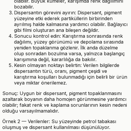
olabilir. Büyük kümeler, karışımda renk dağılımını
bozabilir.
Dispersantın görevini ayırın: Dispersant, pigment
yüzeyine etki ederek partiküllerin birbirinden
ayrılmış halde kalmasına yardımcı olabilir. Bağlayıcı
gibi filmi oluşturan ana bileşen değildir.
Sonucu kontrol edin: Karıştırma sonrasında renk
dağılımı, yüzey görünümü ve depolama sırasında
yeniden topaklanma gözlenir. İlk anda düzelme
olup sonradan bozulma varsa, yalnızca başlangıç
karışımına değil, kararlılığa da bakılır.
Kesin olmayan noktayı belirtin: Verilen bilgilerde
dispersantın türü, oranı, pigment çeşidi ve
karıştırma koşulları bulunmadığı için belirli bir ürün
veya miktar önerilemez.
Sonuç: Uygun bir dispersant, pigment topaklanmasını
azaltarak boyanın daha homojen görünmesine yardımcı
olabilir; fakat renk ve kaplama sorunlarının kesin nedeni
olduğu varsayılmamalıdır.
Örnek 2 — Verilenler: Su yüzeyinde petrol tabakası
oluşmuş ve dispersant kullanılması düşünülüyor.