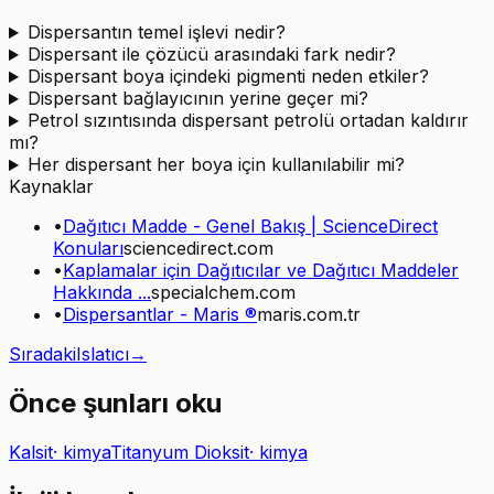
Dispersantın temel işlevi nedir?
Dispersant ile çözücü arasındaki fark nedir?
Dispersant boya içindeki pigmenti neden etkiler?
Dispersant bağlayıcının yerine geçer mi?
Petrol sızıntısında dispersant petrolü ortadan kaldırır
mı?
Her dispersant her boya için kullanılabilir mi?
Kaynaklar
•
Dağıtıcı Madde - Genel Bakış | ScienceDirect
Konuları
sciencedirect.com
•
Kaplamalar için Dağıtıcılar ve Dağıtıcı Maddeler
Hakkında ...
specialchem.com
•
Dispersantlar - Maris ®
maris.com.tr
Sıradaki
Islatıcı
→
Önce şunları oku
Kalsit
·
kimya
Titanyum Dioksit
·
kimya