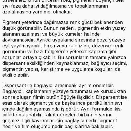
üstlenmez. Onun öncelikli rolü, pigmentin boya içindeki
sıvı faza daha iyi dağılmasına ve topaklanmanın
azaltılmasına yardımcı olmaktır.
Pigment yeterince dağılmazsa renk gücü beklenenden
düşük görünebilir. Bunun nedeni, pigmentin etkin yüzey
alanının azalması ve büyük kümeler halinde
davranmasıdır. Ayrıca uygulama sırasında boya yüzeye
eşit yayılmayabilir. Fırça veya rulo izleri, düzensiz renk
görünümü ve bazı bölgelerde yetersiz kaplama gibi
sorunlar ortaya çıkabilir. Bu sorunların tamamı yalnızca
dispersant eksikliğinden kaynaklanmaz; bağlayıcı seçimi,
pigmentin yapısı, karıştırma ve uygulama koşulları da
etkili olabilir.
Dispersant ile bağlayıcı arasındaki ayrım önemlidir.
Bağlayıcı, kaplamanın yüzeye tutunması ve kuruduktan
sonra oluşan filmin bütünlüğüyle ilişkilidir. Dispersant ise
esas olarak pigment ya da başka ince partiküllerin sıvı
içinde dağılım aşamasında iş görür. Aynı formülde ikisi
birlikte bulunabilir, fakat görevleri birbirinin yerine
geçmez. İlgili kavramlar için bağlayıcı nedir, pigment
nedir ve film oluşumu nedir başlıklarına bakılabilir.