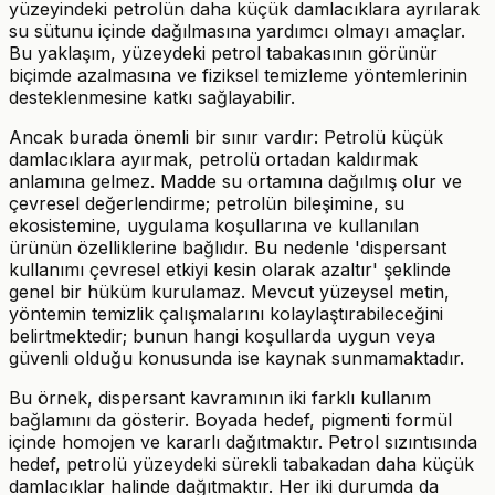
yüzeyindeki petrolün daha küçük damlacıklara ayrılarak
su sütunu içinde dağılmasına yardımcı olmayı amaçlar.
Bu yaklaşım, yüzeydeki petrol tabakasının görünür
biçimde azalmasına ve fiziksel temizleme yöntemlerinin
desteklenmesine katkı sağlayabilir.
Ancak burada önemli bir sınır vardır: Petrolü küçük
damlacıklara ayırmak, petrolü ortadan kaldırmak
anlamına gelmez. Madde su ortamına dağılmış olur ve
çevresel değerlendirme; petrolün bileşimine, su
ekosistemine, uygulama koşullarına ve kullanılan
ürünün özelliklerine bağlıdır. Bu nedenle 'dispersant
kullanımı çevresel etkiyi kesin olarak azaltır' şeklinde
genel bir hüküm kurulamaz. Mevcut yüzeysel metin,
yöntemin temizlik çalışmalarını kolaylaştırabileceğini
belirtmektedir; bunun hangi koşullarda uygun veya
güvenli olduğu konusunda ise kaynak sunmamaktadır.
Bu örnek, dispersant kavramının iki farklı kullanım
bağlamını da gösterir. Boyada hedef, pigmenti formül
içinde homojen ve kararlı dağıtmaktır. Petrol sızıntısında
hedef, petrolü yüzeydeki sürekli tabakadan daha küçük
damlacıklar halinde dağıtmaktır. Her iki durumda da