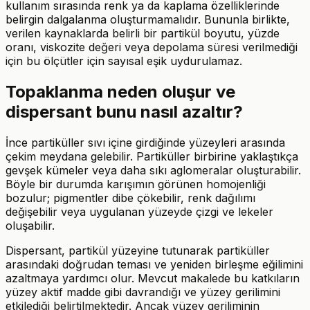
kullanım sırasında renk ya da kaplama özelliklerinde
belirgin dalgalanma oluşturmamalıdır. Bununla birlikte,
verilen kaynaklarda belirli bir partikül boyutu, yüzde
oranı, viskozite değeri veya depolama süresi verilmediği
için bu ölçütler için sayısal eşik uydurulamaz.
Topaklanma neden oluşur ve
dispersant bunu nasıl azaltır?
İnce partiküller sıvı içine girdiğinde yüzeyleri arasında
çekim meydana gelebilir. Partiküller birbirine yaklaştıkça
gevşek kümeler veya daha sıkı aglomeralar oluşturabilir.
Böyle bir durumda karışımın görünen homojenliği
bozulur; pigmentler dibe çökebilir, renk dağılımı
değişebilir veya uygulanan yüzeyde çizgi ve lekeler
oluşabilir.
Dispersant, partikül yüzeyine tutunarak partiküller
arasındaki doğrudan teması ve yeniden birleşme eğilimini
azaltmaya yardımcı olur. Mevcut makalede bu katkıların
yüzey aktif madde gibi davrandığı ve yüzey gerilimini
etkilediği belirtilmektedir. Ancak yüzey geriliminin