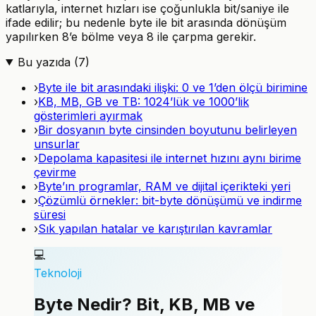
katlarıyla, internet hızları ise çoğunlukla bit/saniye ile
ifade edilir; bu nedenle byte ile bit arasında dönüşüm
yapılırken 8’e bölme veya 8 ile çarpma gerekir.
Bu yazıda (
7
)
›
Byte ile bit arasındaki ilişki: 0 ve 1’den ölçü birimine
›
KB, MB, GB ve TB: 1024’lük ve 1000’lik
gösterimleri ayırmak
›
Bir dosyanın byte cinsinden boyutunu belirleyen
unsurlar
›
Depolama kapasitesi ile internet hızını aynı birime
çevirme
›
Byte’ın programlar, RAM ve dijital içerikteki yeri
›
Çözümlü örnekler: bit-byte dönüşümü ve indirme
süresi
›
Sık yapılan hatalar ve karıştırılan kavramlar
💻
Teknoloji
Byte Nedir? Bit, KB, MB ve