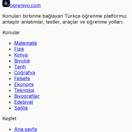
ö
ogreniyo
.com
Konuları birbirine bağlayan Türkçe öğrenme platformu:
anlaşılır anlatımlar, testler, araçlar ve öğrenme yolları.
Konular
Matematik
Fizik
Kimya
Biyoloji
Tarih
Coğrafya
Felsefe
Ekonomi
Teknoloji
Biyografiler
Edebiyat
Sağlık
Keşfet
Ana sayfa