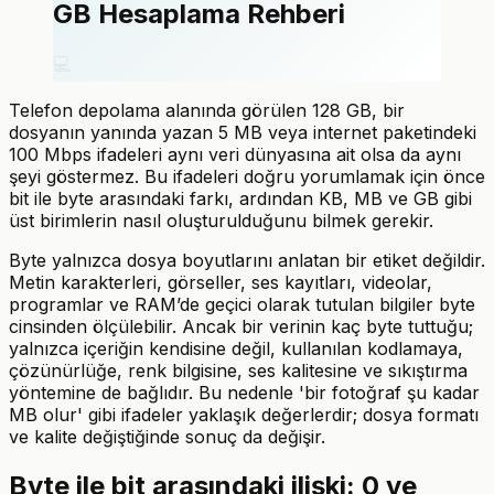
GB Hesaplama Rehberi
💻
Telefon depolama alanında görülen 128 GB, bir
dosyanın yanında yazan 5 MB veya internet paketindeki
100 Mbps ifadeleri aynı veri dünyasına ait olsa da aynı
şeyi göstermez. Bu ifadeleri doğru yorumlamak için önce
bit ile byte arasındaki farkı, ardından KB, MB ve GB gibi
üst birimlerin nasıl oluşturulduğunu bilmek gerekir.
Byte yalnızca dosya boyutlarını anlatan bir etiket değildir.
Metin karakterleri, görseller, ses kayıtları, videolar,
programlar ve RAM’de geçici olarak tutulan bilgiler byte
cinsinden ölçülebilir. Ancak bir verinin kaç byte tuttuğu;
yalnızca içeriğin kendisine değil, kullanılan kodlamaya,
çözünürlüğe, renk bilgisine, ses kalitesine ve sıkıştırma
yöntemine de bağlıdır. Bu nedenle 'bir fotoğraf şu kadar
MB olur' gibi ifadeler yaklaşık değerlerdir; dosya formatı
ve kalite değiştiğinde sonuç da değişir.
Byte ile bit arasındaki ilişki: 0 ve