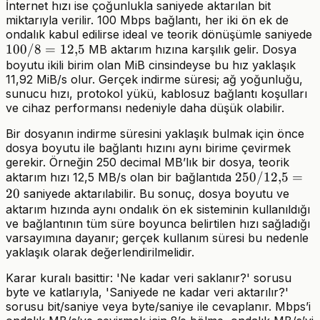
İnternet hızı ise çoğunlukla saniyede aktarılan bit
miktarıyla verilir. 100 Mbps bağlantı, her iki ön ek de
ondalık kabul edilirse ideal ve teorik dönüşümle saniyede
100 /
100/8
=
12
,
5
MB aktarım hızına karşılık gelir. Dosya
8 =
boyutu ikili birim olan MiB cinsindeyse bu hız yaklaşık
11,92 MiB/s olur. Gerçek indirme süresi; ağ yoğunluğu,
12{,}5
sunucu hızı, protokol yükü, kablosuz bağlantı koşulları
ve cihaz performansı nedeniyle daha düşük olabilir.
Bir dosyanın indirme süresini yaklaşık bulmak için önce
dosya boyutu ile bağlantı hızını aynı birime çevirmek
gerekir. Örneğin 250 decimal MB’lık bir dosya, teorik
250 /
250/12
,
5
=
aktarım hızı 12,5 MB/s olan bir bağlantıda
20
12{,}5
saniyede aktarılabilir. Bu sonuç, dosya boyutu ve
aktarım hızında aynı ondalık ön ek sisteminin kullanıldığı
= 20
ve bağlantının tüm süre boyunca belirtilen hızı sağladığı
varsayımına dayanır; gerçek kullanım süresi bu nedenle
yaklaşık olarak değerlendirilmelidir.
Karar kuralı basittir: 'Ne kadar veri saklanır?' sorusu
byte ve katlarıyla, 'Saniyede ne kadar veri aktarılır?'
sorusu bit/saniye veya byte/saniye ile cevaplanır. Mbps’i