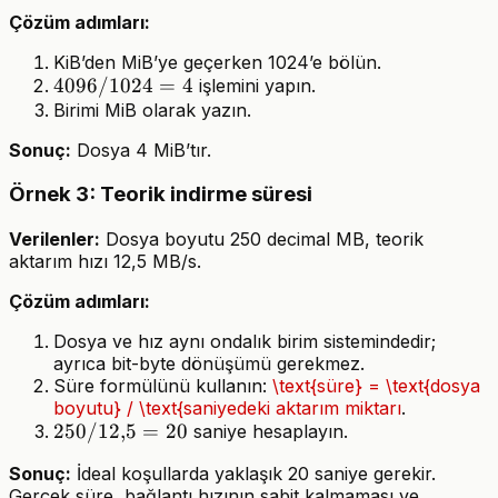
Çözüm adımları:
KiB’den MiB’ye geçerken 1024’e bölün.
4096
4096/1024
=
4
işlemini yapın.
/
Birimi MiB olarak yazın.
1024
Sonuç:
Dosya 4 MiB’tır.
= 4
Örnek 3: Teorik indirme süresi
Verilenler:
Dosya boyutu 250 decimal MB, teorik
aktarım hızı 12,5 MB/s.
Çözüm adımları:
Dosya ve hız aynı ondalık birim sistemindedir;
ayrıca bit-byte dönüşümü gerekmez.
Süre formülünü kullanın:
\text{süre} = \text{dosya
boyutu} / \text{saniyedeki aktarım miktarı
.
250 /
250/12
,
5
=
20
saniye hesaplayın.
12{,}5
Sonuç:
İdeal koşullarda yaklaşık 20 saniye gerekir.
= 20
Gerçek süre, bağlantı hızının sabit kalmaması ve