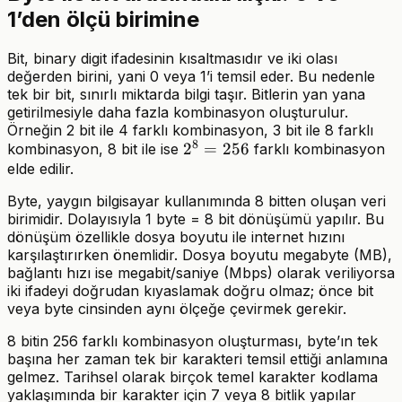
1’den ölçü birimine
Bit, binary digit ifadesinin kısaltmasıdır ve iki olası
değerden birini, yani 0 veya 1’i temsil eder. Bu nedenle
tek bir bit, sınırlı miktarda bilgi taşır. Bitlerin yan yana
getirilmesiyle daha fazla kombinasyon oluşturulur.
Örneğin 2 bit ile 4 farklı kombinasyon, 3 bit ile 8 farklı
8
2^8
2
=
256
kombinasyon, 8 bit ile ise
farklı kombinasyon
elde edilir.
=
256
Byte, yaygın bilgisayar kullanımında 8 bitten oluşan veri
birimidir. Dolayısıyla 1 byte = 8 bit dönüşümü yapılır. Bu
dönüşüm özellikle dosya boyutu ile internet hızını
karşılaştırırken önemlidir. Dosya boyutu megabyte (MB),
bağlantı hızı ise megabit/saniye (Mbps) olarak veriliyorsa
iki ifadeyi doğrudan kıyaslamak doğru olmaz; önce bit
veya byte cinsinden aynı ölçeğe çevirmek gerekir.
8 bitin 256 farklı kombinasyon oluşturması, byte’ın tek
başına her zaman tek bir karakteri temsil ettiği anlamına
gelmez. Tarihsel olarak birçok temel karakter kodlama
yaklaşımında bir karakter için 7 veya 8 bitlik yapılar