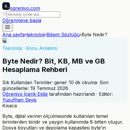
ö
ogreniyo
.com
Öğrenmeye başla
Ana sayfa
›
teknoloji
›
Bilişim Sözlüğü
›
Byte Nedir?
💻
Teknoloji
·
Konu Anlatımı
Byte Nedir? Bit, KB, MB ve GB
Hesaplama Rehberi
Sık Kullanılan Terimler
·
genel
·
10
dk okuma
· Son
güncelleme:
19 Temmuz 2026
Öğreniyo İçerik Ekibi
tarafından hazırlandı · Editör:
Yusufhan Seyis
Kısaca
Byte, dijital verinin ölçülmesinde kullanılan temel
birimlerden biridir ve yaygın kullanımda 8 bitten oluşur.
Dosya boyutları ve depolama kapasitesi byte’ın