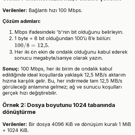
Verilenler:
Bağlantı hızı 100 Mbps.
Çözüm adımları:
Mbps ifadesindeki 'b'nin bit olduğunu belirleyin.
100 /
1 byte = 8 bit olduğundan 100’ü 8’e bölün:
100/8
=
12
,
5
8 =
.
Her iki ön ekin de ondalık olduğunu kabul ederek
12{,}5
sonucu megabyte/saniye olarak yazın.
Sonuç:
100 Mbps, her iki birim de ondalık kabul
edildiğinde ideal koşullarda yaklaşık 12,5 MB/s aktarım
hızına karşılık gelir. Bu, her indirmede tam 12,5 MB/s
görüleceği anlamına gelmez; ağ ve sunucu koşulları
gerçek hızı değiştirebilir.
Örnek 2: Dosya boyutunu 1024 tabanında
dönüştürme
Verilenler:
Bir dosya 4096 KiB ve dönüşüm kuralı 1 MiB
= 1024 KiB.