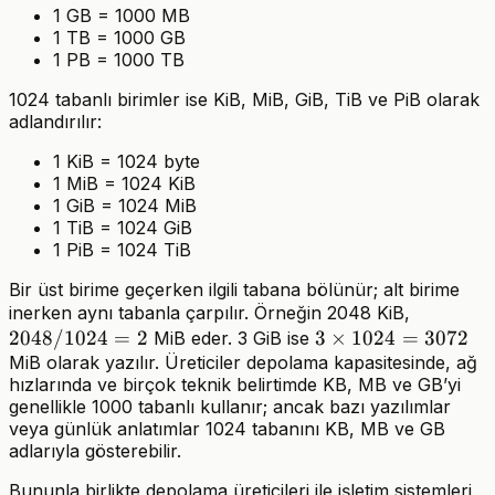
1 GB = 1000 MB
1 TB = 1000 GB
1 PB = 1000 TB
1024 tabanlı birimler ise KiB, MiB, GiB, TiB ve PiB olarak
adlandırılır:
1 KiB = 1024 byte
1 MiB = 1024 KiB
1 GiB = 1024 MiB
1 TiB = 1024 GiB
1 PiB = 1024 TiB
Bir üst birime geçerken ilgili tabana bölünür; alt birime
2048
inerken aynı tabanla çarpılır. Örneğin 2048 KiB,
2048/1024
=
2
3
3
×
1024
=
/
3072
MiB eder. 3 GiB ise
MiB olarak yazılır. Üreticiler depolama kapasitesinde, ağ
\times
1024
hızlarında ve birçok teknik belirtimde KB, MB ve GB’yi
1024
= 2
genellikle 1000 tabanlı kullanır; ancak bazı yazılımlar
=
veya günlük anlatımlar 1024 tabanını KB, MB ve GB
3072
adlarıyla gösterebilir.
Bununla birlikte depolama üreticileri ile işletim sistemleri