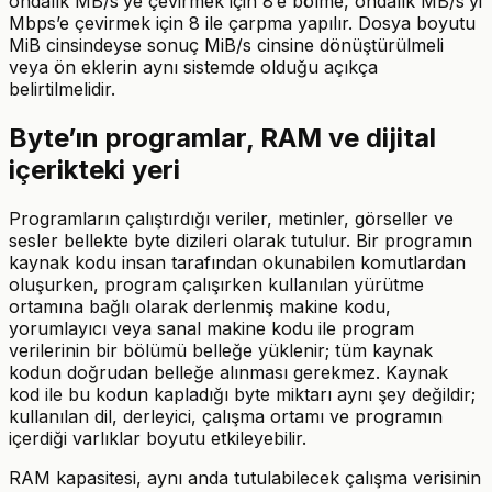
ondalık MB/s’ye çevirmek için 8’e bölme, ondalık MB/s’yi
Mbps’e çevirmek için 8 ile çarpma yapılır. Dosya boyutu
MiB cinsindeyse sonuç MiB/s cinsine dönüştürülmeli
veya ön eklerin aynı sistemde olduğu açıkça
belirtilmelidir.
Byte’ın programlar, RAM ve dijital
içerikteki yeri
Programların çalıştırdığı veriler, metinler, görseller ve
sesler bellekte byte dizileri olarak tutulur. Bir programın
kaynak kodu insan tarafından okunabilen komutlardan
oluşurken, program çalışırken kullanılan yürütme
ortamına bağlı olarak derlenmiş makine kodu,
yorumlayıcı veya sanal makine kodu ile program
verilerinin bir bölümü belleğe yüklenir; tüm kaynak
kodun doğrudan belleğe alınması gerekmez. Kaynak
kod ile bu kodun kapladığı byte miktarı aynı şey değildir;
kullanılan dil, derleyici, çalışma ortamı ve programın
içerdiği varlıklar boyutu etkileyebilir.
RAM kapasitesi, aynı anda tutulabilecek çalışma verisinin