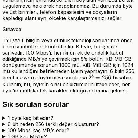
uygulamaya bakılarak hesaplanamaz. Bu durumda byte
ve üst birimleri, telefon kapasitesini ve dosyaların
kapladığı alanı aynı ölçekte karşılaştırmanızı sağlar.
Sınavda
TYT/AYT bilişim veya günlük teknoloji sorularında önce
birim sembollerini kontrol edin: B byte, b bit; s ise
saniyedir. 100 Mbps’i, her iki ön ek de ondalık kabul
edildiğinde MB/s’ye çevirmek için 8’e bölün. KB-MB-GB
dönüşümünde sorunun 1000 mü, KiB-MiB-GiB için 1024
mü kullandığını belirlemeden işlem yapmayın. 8 bitin 256
8
2^8
2
=
256
kombinasyon oluşturması sorulursa
hesabını
kullanın; bu, byte’ın olası bit dizilimlerini ifade eder, her
=
byte’ın mutlaka tek karakter olduğu anlamına gelmez.
256
Sık sorulan sorular
1 byte kaç bit eder?
8 bit neden 256 farklı değer oluşturur?
100 Mbps kaç MB/s eder?
1 GB kaç MB’tır?