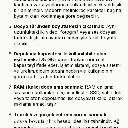
kodlama varsayımlarında kullanılabilecek yaklaşık
bir anlatımdır. Modern metinlerde karakter başına
byte miktarı kodlamaya göre değişebilir.
Dosya türünden boyutu kesin çıkarmak:
Aynı
uzunluktaki iki video, fotoğraf veya ses dosyası
farklı sıkıştırma ayarları nedeniyle farklı boyutta
olabilir.
Depolama kapasitesi ile kullanılabilir alanı
eşitlemek:
128 GB ibaresi toplam nominal
kapasiteyi ifade eder; işletim sistemi, dosya sistemi
ve üretim/ölçüm tabanı nedeniyle kullanıcının
gördüğü boş alan farklı olabilir.
RAM’i kalıcı depolama sanmak:
RAM çalışma
sırasında kullanılan geçici bellektir. SSD, sabit disk
veya telefon depolaması ise dosyaları kalıcı olarak
saklama amacı taşır.
\text{d
Teorik hızı gerçek indirme süresi sanmak:
dosya boyutu
/
h
ı
z
boyutu}
hesabı ideal bir tahmindir. Ağ
yoğunluğu, sunucu ve kablosuz sinyal koşulları
\text{hı