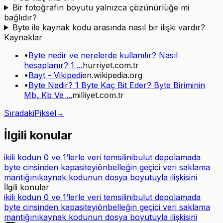
Bir fotoğrafın boyutu yalnızca çözünürlüğe mi
bağlıdır?
Byte ile kaynak kodu arasında nasıl bir ilişki vardır?
Kaynaklar
•
Byte nedir ve nerelerde kullanılır? Nasıl
hesaplanır? 1 ...
hurriyet.com.tr
•
Bayt - Vikipedi
en.wikipedia.org
•
Byte Nedir? 1 Byte Kaç Bit Eder? Byte Biriminin
Mb, Kb Ve ...
milliyet.com.tr
Sıradaki
Piksel
→
İlgili konular
ikili kodun 0 ve 1’lerle veri temsilini
bulut depolamada
byte cinsinden kapasiteyi
önbelleğin geçici veri saklama
mantığını
kaynak kodunun dosya boyutuyla ilişkisini
İlgili konular
ikili kodun 0 ve 1’lerle veri temsilini
bulut depolamada
byte cinsinden kapasiteyi
önbelleğin geçici veri saklama
mantığını
kaynak kodunun dosya boyutuyla ilişkisini