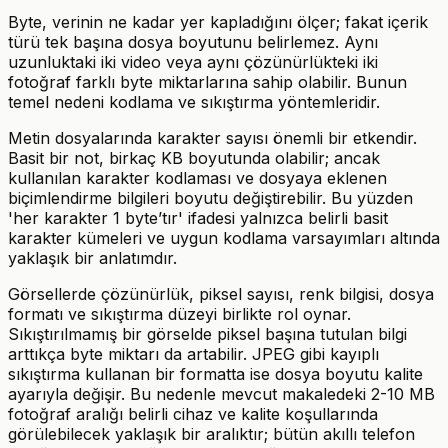
Byte, verinin ne kadar yer kapladığını ölçer; fakat içerik
türü tek başına dosya boyutunu belirlemez. Aynı
uzunluktaki iki video veya aynı çözünürlükteki iki
fotoğraf farklı byte miktarlarına sahip olabilir. Bunun
temel nedeni kodlama ve sıkıştırma yöntemleridir.
Metin dosyalarında karakter sayısı önemli bir etkendir.
Basit bir not, birkaç KB boyutunda olabilir; ancak
kullanılan karakter kodlaması ve dosyaya eklenen
biçimlendirme bilgileri boyutu değiştirebilir. Bu yüzden
'her karakter 1 byte’tır' ifadesi yalnızca belirli basit
karakter kümeleri ve uygun kodlama varsayımları altında
yaklaşık bir anlatımdır.
Görsellerde çözünürlük, piksel sayısı, renk bilgisi, dosya
formatı ve sıkıştırma düzeyi birlikte rol oynar.
Sıkıştırılmamış bir görselde piksel başına tutulan bilgi
arttıkça byte miktarı da artabilir. JPEG gibi kayıplı
sıkıştırma kullanan bir formatta ise dosya boyutu kalite
ayarıyla değişir. Bu nedenle mevcut makaledeki 2-10 MB
fotoğraf aralığı belirli cihaz ve kalite koşullarında
görülebilecek yaklaşık bir aralıktır; bütün akıllı telefon