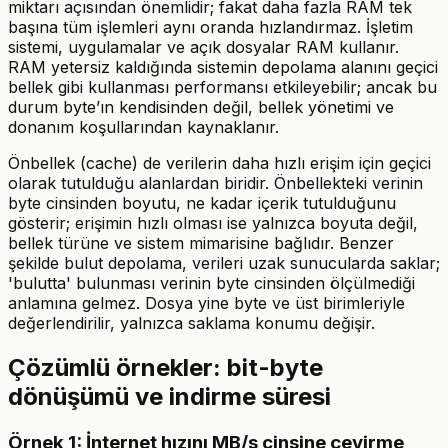
miktarı açısından önemlidir; fakat daha fazla RAM tek
başına tüm işlemleri aynı oranda hızlandırmaz. İşletim
sistemi, uygulamalar ve açık dosyalar RAM kullanır.
RAM yetersiz kaldığında sistemin depolama alanını geçici
bellek gibi kullanması performansı etkileyebilir; ancak bu
durum byte’ın kendisinden değil, bellek yönetimi ve
donanım koşullarından kaynaklanır.
Önbellek (cache) de verilerin daha hızlı erişim için geçici
olarak tutulduğu alanlardan biridir. Önbellekteki verinin
byte cinsinden boyutu, ne kadar içerik tutulduğunu
gösterir; erişimin hızlı olması ise yalnızca boyuta değil,
bellek türüne ve sistem mimarisine bağlıdır. Benzer
şekilde bulut depolama, verileri uzak sunucularda saklar;
'bulutta' bulunması verinin byte cinsinden ölçülmediği
anlamına gelmez. Dosya yine byte ve üst birimleriyle
değerlendirilir, yalnızca saklama konumu değişir.
Çözümlü örnekler: bit-byte
dönüşümü ve indirme süresi
Örnek 1: İnternet hızını MB/s cinsine çevirme