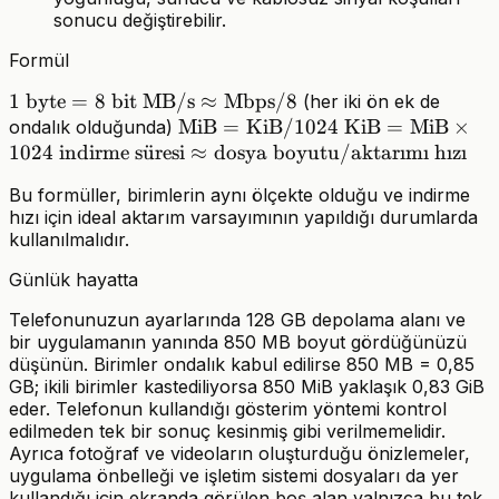
sonucu değiştirebilir.
Formül
1\
1
byte
=
8
bit
\text{MB/s}
MB/s
≈
Mbps
/8
(her iki ön ek de
\text{byte}
\approx
\text{MiB}
MiB
=
KiB
/1024
\text{KiB}
KiB
=
MiB
×
ondalık olduğunda)
= 8\
1024
\text{indirme
indirme s
\text{Mbps}
u
¨
resi
=
≈
dosya boyutu
/
=
aktar
ı
m
ı
h
ı
z
ı
\text{bit}
süresi}
/ 8
\text{KiB}
\text{MiB}
Bu formüller, birimlerin aynı ölçekte olduğu ve indirme
\approx
/ 1024
\times
hızı için ideal aktarım varsayımının yapıldığı durumlarda
\text{dosya
1024
kullanılmalıdır.
boyutu} /
Günlük hayatta
\text{aktarımı
hızı}
Telefonunuzun ayarlarında 128 GB depolama alanı ve
bir uygulamanın yanında 850 MB boyut gördüğünüzü
düşünün. Birimler ondalık kabul edilirse 850 MB = 0,85
GB; ikili birimler kastediliyorsa 850 MiB yaklaşık 0,83 GiB
eder. Telefonun kullandığı gösterim yöntemi kontrol
edilmeden tek bir sonuç kesinmiş gibi verilmemelidir.
Ayrıca fotoğraf ve videoların oluşturduğu önizlemeler,
uygulama önbelleği ve işletim sistemi dosyaları da yer
kullandığı için ekranda görülen boş alan yalnızca bu tek