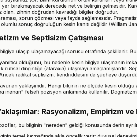
ye yer bırakmayacak derecede net ve belirgin gelmesidir. Kara
 olan, zihnin doğrudan kavradığı bilgiler doğrudur.
 yaraması, sorun çözmesi veya fayda sağlamasıdır. Pragmati
veya olumlu sonuç doğruluğun kesin kanıtı değildir (William 
atizm ve Septisizm Çatışması
bilgiye ulaşıp ulaşamayacağı sorusu etrafında şekillenir. Bu 
n yanıltıcı olduğunu, bu nedenle kesin bilgiye ulaşmanın i
k ruhsal dinginliğe (ataraxia) ulaşmayı amaçlamışlardır. Se
 Ancak radikal septisizm, kendi iddiasını da şüpheye düşürdü
avunan yaklaşımdır. Hangi bilginin ne ölçüde kesin olduğu ay
ına inanan" felsefi pozisyon anlamında kullanılır. Dogmatizm
Yaklaşımlar: Rasyonalizm, Empirizm ve 
flar, bu bilginin "nereden" geldiği konusunda derin ayrılı
ilginin temel kaynağında akla öncelik verir; duyusal deneyi