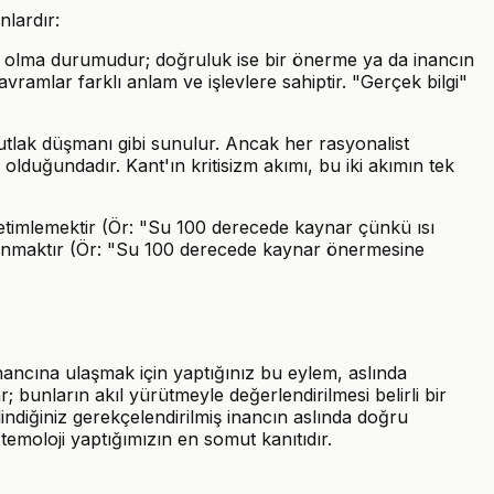
nlardır:
r olma durumudur; doğruluk ise bir önerme ya da inancın
amlar farklı anlam ve işlevlere sahiptir. "Gerçek bilgi"
mutlak düşmanı gibi sunulur. Ancak her rasyonalist
lduğundadır. Kant'ın kritisizm akımı, bu iki akımın tek
timlemektir (Ör: "Su 100 derecede kaynar çünkü ısı
avunmaktır (Ör: "Su 100 derecede kaynar önermesine
 inancına ulaşmak için yaptığınız bu eylem, aslında
r; bunların akıl yürütmeyle değerlendirilmesi belirli bir
ndiğiniz gerekçelendirilmiş inancın aslında doğru
temoloji yaptığımızın en somut kanıtıdır.