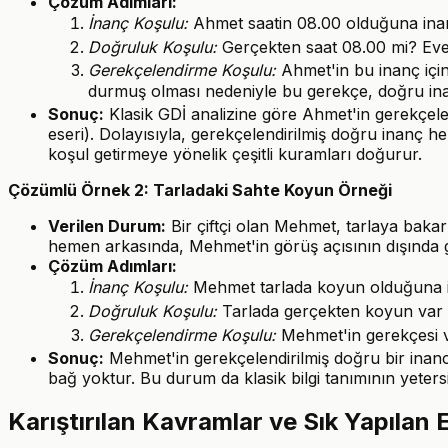
Çözüm Adımları:
İnanç Koşulu:
Ahmet saatin 08.00 olduğuna inan
Doğruluk Koşulu:
Gerçekten saat 08.00 mi? Eve
Gerekçelendirme Koşulu:
Ahmet'in bu inanç için
durmuş olması nedeniyle bu gerekçe, doğru inan
Sonuç:
Klasik GDİ analizine göre Ahmet'in gerekçele
eseri). Dolayısıyla, gerekçelendirilmiş doğru inanç her 
koşul getirmeye yönelik çeşitli kuramları doğurur.
Çözümlü Örnek 2: Tarladaki Sahte Koyun Örneği
Verilen Durum:
Bir çiftçi olan Mehmet, tarlaya bakar
hemen arkasında, Mehmet'in görüş açısının dışında 
Çözüm Adımları:
İnanç Koşulu:
Mehmet tarlada koyun olduğuna i
Doğruluk Koşulu:
Tarlada gerçekten koyun var m
Gerekçelendirme Koşulu:
Mehmet'in gerekçesi v
Sonuç:
Mehmet'in gerekçelendirilmiş doğru bir inanc
bağ yoktur. Bu durum da klasik bilgi tanımının yetersi
Karıştırılan Kavramlar ve Sık Yapılan 