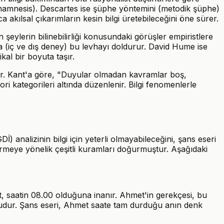
anamnesis). Descartes ise şüphe yöntemini (metodik şüphe)
a akılsal çıkarımların kesin bilgi üretebileceğini öne sürer.
ylerin bilinebilirliği konusundaki görüşler empiristlere
la (iç ve dış deney) bu levhayı doldurur. David Hume ise
kal bir boyuta taşır.
zler. Kant'a göre, "Duyular olmadan kavramlar boş,
i kategorileri altında düzenlenir. Bilgi fenomenlerle
 analizinin bilgi için yeterli olmayabileceğini, şans eseri
tirmeye yönelik çeşitli kuramları doğurmuştur. Aşağıdaki
 saatin 08.00 olduğuna inanır. Ahmet'in gerekçesi, bu
uğudur. Şans eseri, Ahmet saate tam durduğu anın denk