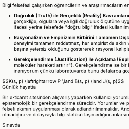
Bilgi felsefesi çalışırken öğrencilerin ve araştırmacıların
Doğruluk (Truth) ile Gerçeklik (Reality) Kavramların
gerçekliğe, olgulara veya ilgili doğruluk ölçütüne u
ifadesi yerine felsefede "doğru bilgi" ifadesi kullanılma
Rasyonalizm ve Empirizmin Birbirini Tamamen Dışlad
deneyimi tamamen reddetmez, her empirist de aklın va
başına yetersiz olduğunu göstererek rasyonel kalıplar
Gerekçelendirme (Justification) ile Açıklama (Expl
moleküler hareketi artırır"). Gerekçelendirme ise b
inanıyorum çünkü laboratuvarda bunu defalarca göz
$$K(s, p) \leftrightarrow P \land B(s, p) \land J(s, p)$$
Günlük hayatta
Bir e-ticaret sitesinden alışveriş yaparken kullanıcı yorum
epistemolojik bir gerekçelendirme sürecidir. Yorumlar ve pua
felsefi akımın uygulanması olarak adlandırılmamalıdır. An
olmadığını ve dolayısıyla bilgi statüsü taşımadığını anlar
Sınavda