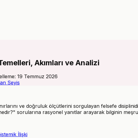
Temelleri, Akımları ve Analizi
elleme:
19 Temmuz 2026
an Seyis
 sınırlarını ve doğruluk ölçütlerini sorgulayan felsefe disipli
ir?" sorularına rasyonel yanıtlar arayarak bilginin meşrui
temik İlişki