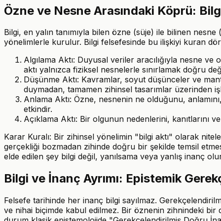
Özne ve Nesne Arasındaki Köprü: Bilgi 
Bilgi, en yalın tanımıyla bilen özne (süje) ile bilinen nesne 
yönelimlerle kurulur. Bilgi felsefesinde bu ilişkiyi kuran dö
Algılama Aktı: Duyusal veriler aracılığıyla nesne ve o
aktı yalnızca fiziksel nesnelerle sınırlamak doğru deği
Düşünme Aktı: Kavramlar, soyut düşünceler ve mantıksa
duymadan, tamamen zihinsel tasarımlar üzerinden işl
Anlama Aktı: Özne, nesnenin ne olduğunu, anlamını,
etkindir.
Açıklama Aktı: Bir olgunun nedenlerini, kanıtlarını ve
Karar Kuralı: Bir zihinsel yönelimin "bilgi aktı" olarak ni
gerçekliği bozmadan zihinde doğru bir şekilde temsil etmes
elde edilen şey bilgi değil, yanılsama veya yanlış inanç olur
Bilgi ve İnanç Ayrımı: Epistemik Gerek
Felsefe tarihinde her inanç bilgi sayılmaz. Gerekçelendirilmi
ve nihai biçimde kabul edilmez. Bir öznenin zihnindeki bir
durum klasik epistemolojide "Gerekçelendirilmiş Doğru İnan