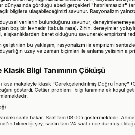
lar dünyasında gördüğü ebedi gerçekleri "hatırlamasıdır" (
eçik bilgilere ulaşabileceğimizi savunur. Rasyonalizm yalnızc
 duyusal verilerin bulunduğunu savunur; deneyimlenemeyen şe
tan boş bir levhadır (tabula rasa). Zihin, deneyimler yoluy
ğil, alışkanlıklardan ibaret olduğunu savunarak empirizmi radi
an geliştirilen bu yaklaşım, rasyonalizm ile empirizmi sente
yarlığın uzay ve zaman biçimleri ile anlama yetisinin a prior
 Klasik Bilgi Tanımının Çöküşü
 kısa makaleyle klasik "Gerekçelendirilmiş Doğru İnanç" (GDİ)
ağını gösterdi. Gettier problemi, bilgi tanımına ek koşul ge
mlemektedir.
eği
rdaki saate bakar. Saat tam 08.00'i göstermektedir. Ahmet,
Ahmet'in bilmediği şey, saatin tam 24 saat önce durmuş old