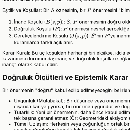
S
P
Eşitlik ve Koşullar: Bir
öznesinin, bir
önermesini "bilme
S
P
B(s,
(
,
)
S
P
İnanç Koşulu (
):
,
önermesinin doğru oldu
B
s
p
S
P
p)
P
P
Doğruluk Koşulu (
):
önermesi nesnel gerçekliğe uy
P
P
J(s,
(
,
)
S
P
Gerekçelendirme Koşulu (
):
'nin
'ye inanma
J
s
p
S
P
p)
kuramlarda farklı açıklanır.
Karar Kuralı: Bu üç koşuldan herhangi biri eksikse, iddia e
kazanması durumunda; inanç ve doğruluk koşulları sağlansa
inanç" olarak kabul edilir.
Doğruluk Ölçütleri ve Epistemik Kara
Bir önermenin "doğru" kabul edilip edilmeyeceğini belirlemek
Uygunluk (Mutabakat): Bir düşünce veya önermenin, y
dışarıda kar yağıyorsa, bu önerme uygundur ve doğrud
Tutarlılık: Yeni bir önermenin, daha önce kabul edilm
tek başına garanti etmez (Ör: Geometrideki aksiyomlar 
Tümel Uzlaşım: Herkesin veya çoğunluğun ortak bir gör
ancak çoğunluğun kabulü tek başına doğruluk ölçütü s