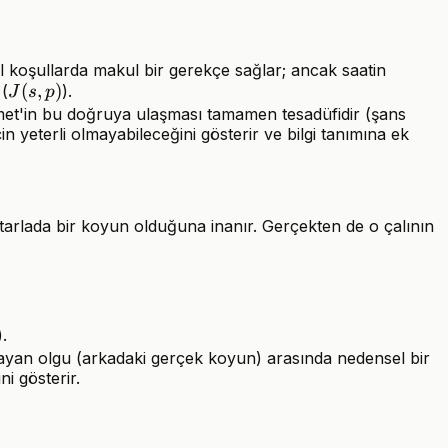
 koşullarda makul bir gerekçe sağlar; ancak saatin
J(s,
(
,
)
 (
).
J
s
p
p)
hmet'in bu doğruya ulaşması tamamen tesadüfidir (şans
çin yeterli olmayabileceğini gösterir ve bilgi tanımına ek
 tarlada bir koyun olduğuna inanır. Gerçekten de o çalının
).
layan olgu (arkadaki gerçek koyun) arasında nedensel bir
i gösterir.