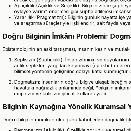
Apaçıklık (Açıklık ve Seçiklik): Bilginin zihne şüphe
öyleyse varım" önermesi gibi şüphe edilmesi imkansız
Yararlılık (Pragmatizm): Bilginin günlük hayatta işe
ve araştırma süreçleriyle ilişkilendirir; salt fayda 
Doğru Bilginin İmkânı Problemi: Dogm
Epistemolojinin en eski tartışması, insanın kesin ve mutlak 
Septisizm (Şüphecilik): İnsan zihninin ve duyularını
antik septikler, yargıdan kaçınmayı (epokhe) önerere
bilimsel yöntemin gelişimine dolaylı katkı sunmuştur.
Dogmatizm: İnsanların doğru bilgiye ulaşabileceğini s
hayattaki bağnazlık anlamında değil, "bilginin imkan
empirizm ve kritisizm gibi alt kollara ayrılır.
Bilginin Kaynağına Yönelik Kuramsal 
Doğru bilginin mümkün olduğunu kabul eden dogmatik filozo
Rasyonalizm (Akılcılık): Özellikle zorunlu ve tümel b