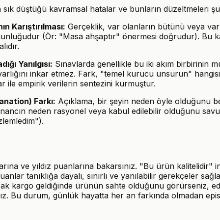
 en sık düştüğü kavramsal hatalar ve bunların düzeltmeleri şu
ın Karıştırılması:
Gerçeklik, var olanların bütünü veya va
ygunluğudur (Ör: "Masa ahşaptır" önermesi doğrudur). Bu kavr
lıdır.
ığı Yanılgısı:
Sınavlarda genellikle bu iki akım birbirinin 
rlığını inkar etmez. Fark, "temel kurucu unsurun" hangisi o
 ile empirik verilerin sentezini kurmuştur.
anation) Farkı:
Açıklama, bir şeyin neden öyle olduğunu be
ir inancın neden rasyonel veya kabul edilebilir olduğunu s
lemledim").
larına ve yıldız puanlarına bakarsınız. "Bu ürün kalitelidir"
nlar tanıklığa dayalı, sınırlı ve yanılabilir gerekçeler sağla
cak kargo geldiğinde ürünün sahte olduğunu görürseniz, edi
sınız. Bu durum, günlük hayatta her an farkında olmadan epis