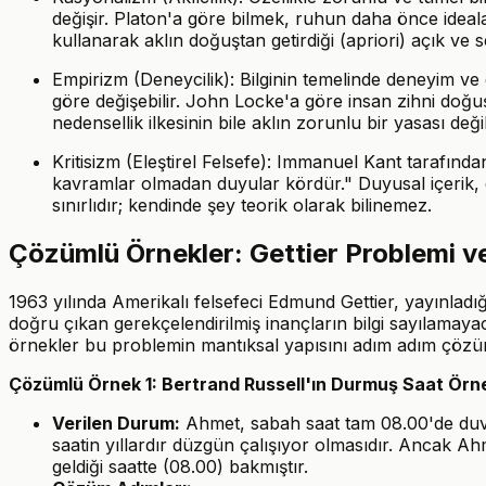
değişir. Platon'a göre bilmek, ruhun daha önce idea
kullanarak aklın doğuştan getirdiği (apriori) açık ve s
Empirizm (Deneycilik): Bilginin temelinde deneyim ve
göre değişebilir. John Locke'a göre insan zihni doğuş
nedensellik ilkesinin bile aklın zorunlu bir yasası de
Kritisizm (Eleştirel Felsefe): Immanuel Kant tarafınd
kavramlar olmadan duyular kördür." Duyusal içerik, du
sınırlıdır; kendinde şey teorik olarak bilinemez.
Çözümlü Örnekler: Gettier Problemi ve
1963 yılında Amerikalı felsefeci Edmund Gettier, yayınladığı
doğru çıkan gerekçelendirilmiş inançların bilgi sayılamayac
örnekler bu problemin mantıksal yapısını adım adım çözü
Çözümlü Örnek 1: Bertrand Russell'ın Durmuş Saat Örn
Verilen Durum:
Ahmet, sabah saat tam 08.00'de duva
saatin yıllardır düzgün çalışıyor olmasıdır. Ancak 
geldiği saatte (08.00) bakmıştır.