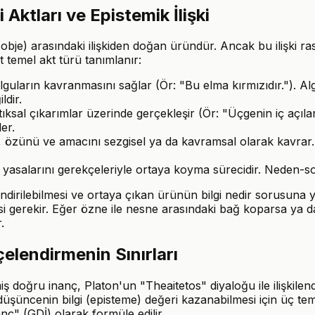
Aktları ve Epistemik İlişki
(obje) arasındaki ilişkiden doğan üründür. Ancak bu ilişki rastg
rt temel akt türü tanımlanır:
lguların kavranmasını sağlar (Ör: "Bu elma kırmızıdır."). Algı
ldir.
l çıkarımlar üzerinde gerçekleşir (Ör: "Üçgenin iç açıları 
er.
 özünü ve amacını sezgisel ya da kavramsal olarak kavrar. 
 yasalarını gerekçeleriyle ortaya koyma sürecidir. Neden-son
telendirilebilmesi ve ortaya çıkan ürünün bilgi nedir sorusuna
i gerekir. Eğer özne ile nesne arasındaki bağ koparsa ya da 
.
çelendirmenin Sınırları
ş doğru inanç, Platon'un "Theaitetos" diyaloğu ile ilişkilendi
 düşüncenin bilgi (episteme) değeri kazanabilmesi için üç t
ç" (GDİ) olarak formüle edilir.