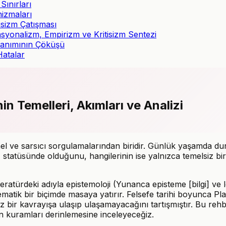
Sınırları
izmaları
isizm Çatışması
asyonalizm, Empirizm ve Kritisizm Sentezi
 Tanımının Çöküşü
Hatalar
in Temelleri, Akımları ve Analizi
 ve sarsıcı sorgulamalarından biridir. Günlük yaşamda durma
i" statüsünde olduğunu, hangilerinin ise yalnızca temelsiz 
iteratürdeki adıyla epistemoloji (Yunanca episteme [bilgi] ve lo
istematik bir biçimde masaya yatırır. Felsefe tarihi boyunca
 bir kavrayışa ulaşıp ulaşamayacağını tartışmıştır. Bu rehbe
en kuramları derinlemesine inceleyeceğiz.