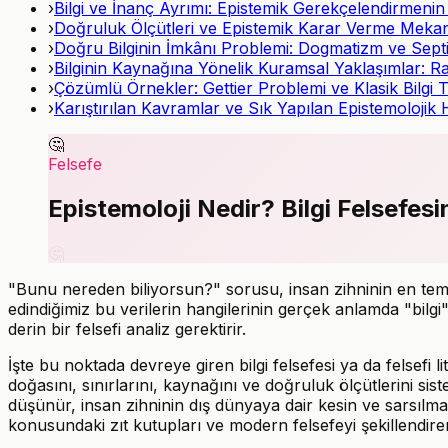
›
Bilgi ve İnanç Ayrımı: Epistemik Gerekçelendirmenin 
›
Doğruluk Ölçütleri ve Epistemik Karar Verme Mekan
›
Doğru Bilginin İmkânı Problemi: Dogmatizm ve Sept
›
Bilginin Kaynağına Yönelik Kuramsal Yaklaşımlar: R
›
Çözümlü Örnekler: Gettier Problemi ve Klasik Bilgi
›
Karıştırılan Kavramlar ve Sık Yapılan Epistemolojik 
🤔
Felsefe
Epistemoloji Nedir? Bilgi Felsefesin
🤔
"Bunu nereden biliyorsun?" sorusu, insan zihninin en temel
edindiğimiz bu verilerin hangilerinin gerçek anlamda "bilg
derin bir felsefi analiz gerektirir.
İşte bu noktada devreye giren bilgi felsefesi ya da felsefi l
doğasını, sınırlarını, kaynağını ve doğruluk ölçütlerini s
düşünür, insan zihninin dış dünyaya dair kesin ve sarsılmaz
konusundaki zıt kutupları ve modern felsefeyi şekillendir