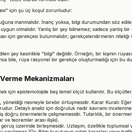
si" için şu üç koşul zorunludur:
ğuna inanmalıdır. İnanç yoksa, bilgi durumundan söz edil
gun olmalıdır. Yanlış bir şey bilinemez; sadece yanlış bir şe
sı için gerekçesi bulunmalıdır; gerekçelendirmenin niteliği ve 
dilen şey kesinlikle "bilgi" değildir. Örneğin, bir kişinin 
 bile, rüya rasyonel bir gerekçe oluşturmadığı için bu dur
r Verme Mekanizmaları
 için epistemolojide beş temel ölçüt kullanılır. Bu ölçütler,
öneldiği nesneyle birebir örtüşmesidir. Karar Kuralı: Eğer
ur. Detaylı analiz için doğruluk nedir kavramı incelenmeli
iş doğru önermelerle çelişmemesidir. Tutarlılık, bir önerme
ve teoremler arası ilişki).
üş üzerinde birleşmesidir. Uzlaşım, özellikle toplumsal ve b
ayılamaz (Ör: Bilim kurulunun ortak kararları veya trafik 