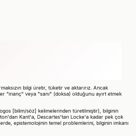
ksızın bilgi üretir, tüketir ve aktarırız. Ancak
birer "inanç" veya "sanı" (doksa) olduğunu ayırt etmek
gos [bilim/söz] kelimelerinden türetilmiştir), bilginin
 Platon'dan Kant'a, Descartes'tan Locke'a kadar pek çok
rde, epistemolojinin temel problemlerini, bilginin imkanı