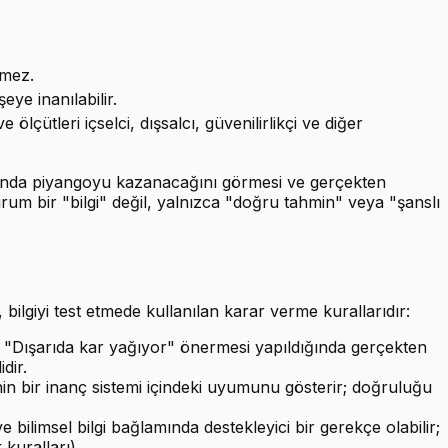
emez.
ye inanılabilir.
ölçütleri içselci, dışsalcı, güvenilirlikçi ve diğer
rüyasında piyangoyu kazanacağını görmesi ve gerçekten
um bir "bilgi" değil, yalnızca "doğru tahmin" veya "şanslı
 bilgiyi test etmede kullanılan karar verme kurallarıdır:
 "Dışarıda kar yağıyor" önermesi yapıldığında gerçekten
dir.
nin bir inanç sistemi içindeki uyumunu gösterir; doğruluğu
ilimsel bilgi bağlamında destekleyici bir gerekçe olabilir;
kuralları).