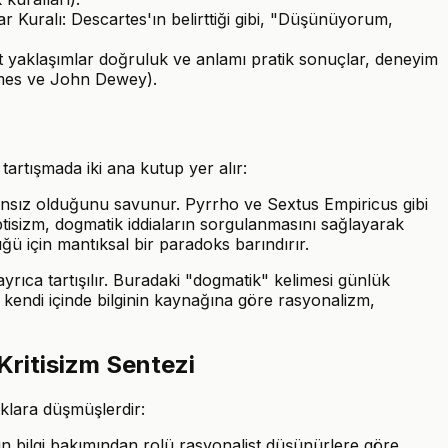
r Kuralı: Descartes'ın belirttiği gibi, "Düşünüyorum,
st yaklaşımlar doğruluk ve anlamı pratik sonuçlar, deneyim
James ve John Dewey).
tartışmada iki ana kutup yer alır:
mkansız olduğunu savunur. Pyrrho ve Sextus Empiricus gibi
ptisizm, dogmatik iddiaların sorgulanmasını sağlayarak
ğü için mantıksal bir paradoks barındırır.
rıca tartışılır. Buradaki "dogmatik" kelimesi günlük
 kendi içinde bilginin kaynağına göre rasyonalizm,
Kritisizm Sentezi
klara düşmüşlerdir:
min bilgi bakımından rolü rasyonalist düşünürlere göre