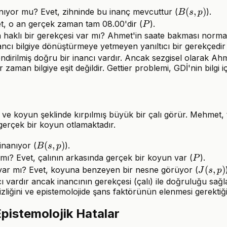
B(s,
(
,
)
ıyor mu? Evet, zihninde bu inanç mevcuttur (
).
B
s
p
p)
P
t, o an gerçek zaman tam 08.00'dir (
).
P
 haklı bir gerekçesi var mı? Ahmet'in saate bakması normal
cı bilgiye dönüştürmeye yetmeyen yanıltıcı bir gerekçedir
ndirilmiş doğru bir inancı vardır. Ancak sezgisel olarak A
zaman bilgiye eşit değildir. Gettier problemi, GDİ'nin bilgi i
 ve koyun şeklinde kırpılmış büyük bir çalı görür. Mehmet,
gerçek bir koyun otlamaktadır.
B(s,
(
,
)
nanıyor (
).
B
s
p
p)
P
ı? Evet, çalının arkasında gerçek bir koyun var (
).
P
J(s,
(
,
)
ar mı? Evet, koyuna benzeyen bir nesne görüyor (
J
s
p
p)
ı vardır ancak inancının gerekçesi (çalı) ile doğruluğu sağ
zliğini ve epistemolojide şans faktörünün elenmesi gerektiğin
Epistemolojik Hatalar