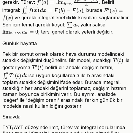
f'(a)=\lim_{h\to0}\frac{f(a+h)-
f
a
h
f
a
′
(
)
=
lim
gerekir. Türev:
. Belirli
f
a
→
0
h
h
f(a)}{h}
b
\int_a^b
F'(x)=f(x)
′
(
)
=
(
)
−
(
)
(
)
=
integral:
∫
; burada
f
x
d
x
F
b
F
a
F
x
a
f(x)\,dx=F(b)-
(
)
ve gerekli integrallenebilirlik koşulları sağlanmalıdır.
f
x
F(a)
\sum
\lim_{n\t
Seri için temel gerekli koşul:
∑
yakınsaksa
a
n
a_n
lim
=
0
; tersi genel olarak yeterli değildir.
a
→
∞
n
n
Günlük hayatta
Tek bir somut örnek olarak hava durumu modelindeki
T(t)
(
)
sıcaklık değişimini düşünelim. Bir model, sıcaklığı
ile
T
t
′
T'(t)
(
)
\int_a^
gösteriyorsa
belirli bir andaki değişim hızını,
T
t
T'(t)\,d
b
′
(
)
∫
ise uygun koşullarda a ile b arasındaki
T
t
d
t
a
toplam sıcaklık değişimini ifade eder. Burada integral,
sıcaklığın her andaki değerini toplamaz; değişim hızının
zaman boyunca birikimini verir. Bu ayrım, analizde
'değer' ile 'değişim oranı' arasındaki farkın günlük bir
modelde nasıl kullanıldığını gösterir.
Sınavda
TYT/AYT düzeyinde limit, türev ve integral sorularında