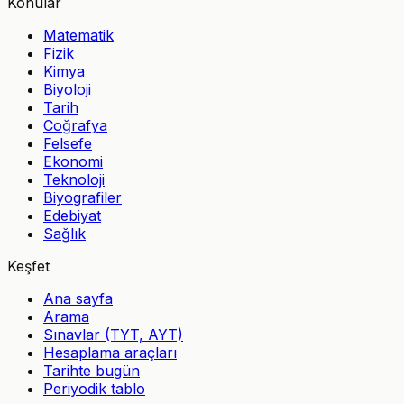
Konular
Matematik
Fizik
Kimya
Biyoloji
Tarih
Coğrafya
Felsefe
Ekonomi
Teknoloji
Biyografiler
Edebiyat
Sağlık
Keşfet
Ana sayfa
Arama
Sınavlar (TYT, AYT)
Hesaplama araçları
Tarihte bugün
Periyodik tablo