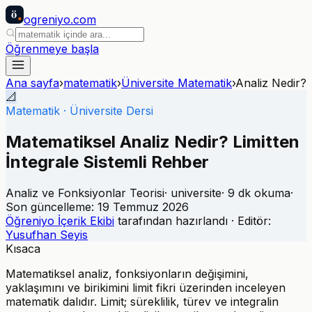
ö
ogreniyo
.com
Öğrenmeye başla
Ana sayfa
›
matematik
›
Üniversite Matematik
›
Analiz Nedir?
📐
Matematik
·
Üniversite Dersi
Matematiksel Analiz Nedir? Limitten
İntegrale Sistemli Rehber
Analiz ve Fonksiyonlar Teorisi
·
universite
·
9
dk okuma
·
Son güncelleme:
19 Temmuz 2026
Öğreniyo İçerik Ekibi
tarafından hazırlandı · Editör:
Yusufhan Seyis
Kısaca
Matematiksel analiz, fonksiyonların değişimini,
yaklaşımını ve birikimini limit fikri üzerinden inceleyen
matematik dalıdır. Limit; süreklilik, türev ve integralin