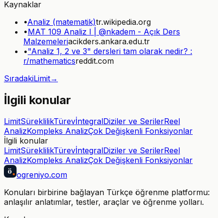
Kaynaklar
•
Analiz (matematik)
tr.wikipedia.org
•
MAT 109 Analiz I | @nkadem - Açık Ders
Malzemeleri
acikders.ankara.edu.tr
•
"Analiz 1, 2 ve 3" dersleri tam olarak nedir? :
r/mathematics
reddit.com
Sıradaki
Limit
→
İlgili konular
Limit
Süreklilik
Türev
İntegral
Diziler ve Seriler
Reel
Analiz
Kompleks Analiz
Çok Değişkenli Fonksiyonlar
İlgili konular
Limit
Süreklilik
Türev
İntegral
Diziler ve Seriler
Reel
Analiz
Kompleks Analiz
Çok Değişkenli Fonksiyonlar
ö
ogreniyo
.com
Konuları birbirine bağlayan Türkçe öğrenme platformu:
anlaşılır anlatımlar, testler, araçlar ve öğrenme yolları.