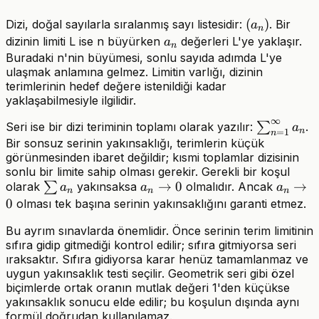
(a_n)
(
)
Dizi, doğal sayılarla sıralanmış sayı listesidir:
. Bir
a
n
a_n
dizinin limiti L ise n büyürken
değerleri L'ye yaklaşır.
a
n
Buradaki n'nin büyümesi, sonlu sayıda adımda L'ye
ulaşmak anlamına gelmez. Limitin varlığı, dizinin
terimlerinin hedef değere istenildiği kadar
yaklaşabilmesiyle ilgilidir.
∞
\sum_{n=
Seri ise bir dizi teriminin toplamı olarak yazılır:
∑
.
a
n
=
1
n
Bir sonsuz serinin yakınsaklığı, terimlerin küçük
görünmesinden ibaret değildir; kısmi toplamlar dizisinin
sonlu bir limite sahip olması gerekir. Gerekli bir koşul
\sum
a_n\to0
→
0
a_n\to
→
olarak
∑
yakınsaksa
olmalıdır. Ancak
a
a
a
n
n
n
a_n
0
olması tek başına serinin yakınsaklığını garanti etmez.
Bu ayrım sınavlarda önemlidir. Önce serinin terim limitinin
sıfıra gidip gitmediği kontrol edilir; sıfıra gitmiyorsa seri
ıraksaktır. Sıfıra gidiyorsa karar henüz tamamlanmaz ve
uygun yakınsaklık testi seçilir. Geometrik seri gibi özel
biçimlerde ortak oranın mutlak değeri 1'den küçükse
yakınsaklık sonucu elde edilir; bu koşulun dışında aynı
formül doğrudan kullanılamaz.