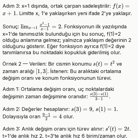
1)
f(x)=x+1
(
)
=
Adım 3: x=1 dışında, ortak çarpan sadeleştirilir:
f
x
(x+1)
+
1
. Limitte x, 1'e yaklaşırken yeni ifade 2'ye yaklaşır.
x
2
\lim_{x\to1}\frac{x^2-
−
1
x
lim
=
2
Sonuç:
. Fonksiyonun ilk yazılışında
→
1
x
−
1
x
1}{x-1}=2
x=1'de tanımsızlık bulunduğu için bu sonuç, f(1)=2
olduğu anlamına gelmez; yalnızca yaklaşım değerinin 2
olduğunu gösterir. Eğer fonksiyon ayrıca f(1)=2 diye
tanımlanırsa bu noktadaki kopukluk giderilmiş olur.
2
s(t)=t^2
(
)
=
Örnek 2 — Verilen: Bir cismin konumu
ve
s
t
t
[1,3]
[
1
,
3
]
zaman aralığı
. İstenen: Bu aralıktaki ortalama
değişim oranı ve konum fonksiyonunun türevi.
Adım 1: Ortalama değişim oranı, uç noktalardaki
(
3
)
−
(
1
)
\frac{s(3)-
s
s
değişimin zaman değişimine oranıdır:
.
3
−
1
s(1)}{3-1}
s(3)=9
(
3
)
=
9
s(1)=1
(
1
)
=
1
Adım 2: Değerler hesaplanır:
,
.
s
s
9
−
1
\frac{9-
=
4
Dolayısıyla oran
olur.
2
1}
′
s'(t)=2t
(
)
=
2
Adım 3: Anlık değişim oranı için türev alınır:
.
s
t
t
{2}=4
t=1'de anlık hız 2, t=3'te anlık hız 6 birim/zaman olur.