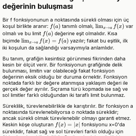
değerinin buluşması
Bir f fonksiyonunun a noktasında sürekli olması için üç
f(a)
(
)
\lim_{x\to
lim
(
)
koşul birlikte aranır:
tanımlı olmalı,
var
f
a
f
x
→
x
a
a}f(x)
f(a)
(
)
olmalı ve bu limit
değerine eşit olmalıdır. Kısa
f
a
\lim_{x\to
lim
(
)
=
(
)
biçimde
yazılır; fakat bu eşitlik, ilk
f
x
f
a
→
x
a
a}f(x)=f(a)
iki koşulun da sağlandığı varsayımıyla anlamlıdır.
Bu tanım, grafiğin kesintisiz görünmesi fikrinden daha
kesin bir ölçüt verir. Bir fonksiyonun grafiğinde delik
bulunması, limitin var olabileceği fakat fonksiyon
değerinin eksik olduğu bir duruma örnektir. Fonksiyon
noktada farklı bir değere atanmışsa yaklaşım değeri ile
gerçek değer ayrılır. Sıçrama türü kopmada ise sağ ve
sol limitler farklı olduğundan iki taraflı limit bulunmaz.
Süreklilik, türevlenebilirlikle de karıştırılır. Bir fonksiyon a
noktasında türevlenebiliyorsa o noktada süreklidir;
ancak sürekli olmak türevlenebilir olmayı garanti etmez.
f(x)=|x|
(
)
=
∣
∣
Keskin köşe oluşturan
fonksiyonu x=0'da
f
x
x
süreklidir, fakat sağ ve sol türevleri farklı olduğu için