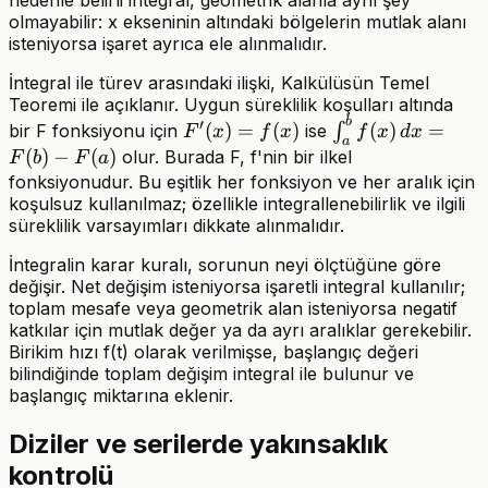
olmayabilir: x ekseninin altındaki bölgelerin mutlak alanı
isteniyorsa işaret ayrıca ele alınmalıdır.
İntegral ile türev arasındaki ilişki, Kalkülüsün Temel
Teoremi ile açıklanır. Uygun süreklilik koşulları altında
b
F'(x)=f(x)
\int_a^b
′
(
)
=
(
)
(
)
=
bir F fonksiyonu için
ise
∫
F
x
f
x
f
x
d
x
a
f(x)\,dx=F(b)-
(
)
−
(
)
olur. Burada F, f'nin bir ilkel
F
b
F
a
F(a)
fonksiyonudur. Bu eşitlik her fonksiyon ve her aralık için
koşulsuz kullanılmaz; özellikle integrallenebilirlik ve ilgili
süreklilik varsayımları dikkate alınmalıdır.
İntegralin karar kuralı, sorunun neyi ölçtüğüne göre
değişir. Net değişim isteniyorsa işaretli integral kullanılır;
toplam mesafe veya geometrik alan isteniyorsa negatif
katkılar için mutlak değer ya da ayrı aralıklar gerekebilir.
Birikim hızı f(t) olarak verilmişse, başlangıç değeri
bilindiğinde toplam değişim integral ile bulunur ve
başlangıç miktarına eklenir.
Diziler ve serilerde yakınsaklık
kontrolü