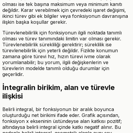
olması ise tek başına maksimum veya minimum kanıtı
değildir. Karar verebilmek için çevredeki işaret değişimi,
ikinci türev gibi ek bilgiler veya fonksiyonun davranışına
ilişkin başka koşullar gerekir.
Türevlenebilirlik için fonksiyonun ilgili noktada tanımlı
olması ve türev tanımındaki limitin var olması gerekir.
Türevlenebilirlik sürekliliği gerektirir; süreklilik ise
türevlenebilirlik için yeterli değildir. Fizikte konumun
zamana göre türevi hız, hızın türevi ivme olarak
yorumlanabilir; bu yorum, ilgili değişkenlerin ve
türevlerin modelde tanımlı olduğu durumlar için
geçerlidir.
İntegralin birikim, alan ve türevle
ilişkisi
Belirli integral, bir fonksiyonun bir aralık boyunca
oluşturduğu net birikimi ifade eder. Grafik açısından,
fonksiyon x ekseninin üstündeyse alan katkısı pozitif;
altındaysa belirli integral içinde katkı negatif alınır. Bu
nedenle belirli integral, geometrik alanla aynı şey