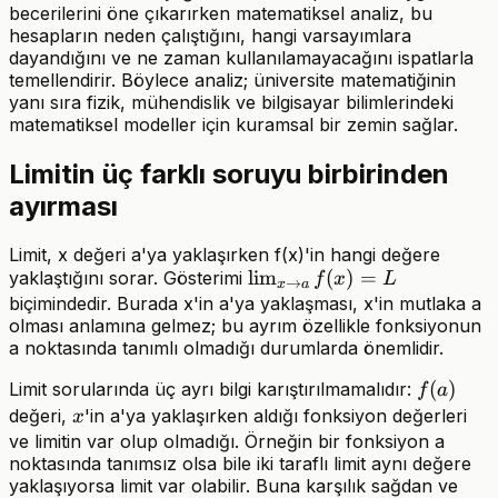
becerilerini öne çıkarırken matematiksel analiz, bu
hesapların neden çalıştığını, hangi varsayımlara
dayandığını ve ne zaman kullanılamayacağını ispatlarla
temellendirir. Böylece analiz; üniversite matematiğinin
yanı sıra fizik, mühendislik ve bilgisayar bilimlerindeki
matematiksel modeller için kuramsal bir zemin sağlar.
Limitin üç farklı soruyu birbirinden
ayırması
Limit, x değeri a'ya yaklaşırken f(x)'in hangi değere
\lim_{x
lim
(
)
=
yaklaştığını sorar. Gösterimi
f
x
L
→
x
a
\to a}
biçimindedir. Burada x'in a'ya yaklaşması, x'in mutlaka a
olması anlamına gelmez; bu ayrım özellikle fonksiyonun
f(x)=L
a noktasında tanımlı olmadığı durumlarda önemlidir.
f(a)
(
)
Limit sorularında üç ayrı bilgi karıştırılmamalıdır:
f
a
x
değeri,
'in a'ya yaklaşırken aldığı fonksiyon değerleri
x
ve limitin var olup olmadığı. Örneğin bir fonksiyon a
noktasında tanımsız olsa bile iki taraflı limit aynı değere
yaklaşıyorsa limit var olabilir. Buna karşılık sağdan ve