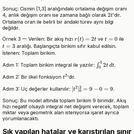
Sonuç: Cismin [1,3] aralığındaki ortalama değişim oranı
2t
2
4, anlık değişim oranı ise zamana bağlı olarak
'dir.
t
Ortalama oran ile belirli bir andaki türev aynı bilgi
değildir.
r(t)=2t
(
)
=
2
t=0
=
0
t=3
Örnek 3 — Verilen: Bir akış hızı
ve
ile
r
t
t
t
=
3
aralığı. Başlangıçta birikim sıfır kabul edilsin.
t
İstenen: Toplam birikim.
3
\int_0^3
2
Adım 1: Toplam birikim integral ile yazılır:
∫
.
t
d
t
0
2t\,dt
2
t^2
Adım 2: Bir ilkel fonksiyon
'dir.
t
2
3
[t^2]_0^3=9-
[
]
=
9
−
0
=
9
Adım 3: Uç değerler kullanılır:
.
t
0
0=9
Sonuç: Bu model altında toplam birikim 9 birimdir. Akış
hızı negatif olsaydı integral net değişimi verecek, toplam
miktar veya geometrik alan isteniyorsa işaret ayrıca
yorumlanacaktı.
Sık yapılan hatalar ve karıştırılan sınır