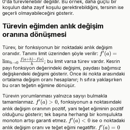
0'da türevlenebilir değildir. Bu örnek, daha güçlü bir
koşulun daha zayıf koşulu gerektirebildiğini, tersinin ise
geçerli olmayabileceğini gösterir.
Türevin eğimden anlık değişim
oranına dönüşmesi
Türev, bir fonksiyonun bir noktadaki anlık değişim
′
f'(a)=\lim_
(
)
=
oranıdır. Tanımı limit üzerinden şöyle verilir:
f
a
(
+
)
−
(
)
f(a)}{h}
f
a
h
f
a
lim
; bu limit varsa türev vardır. Kesrin
→
0
h
h
payı fonksiyon değerindeki değişimi, paydası bağımsız
değişkendeki değişimi gösterir. Önce iki nokta arasındaki
ortalama değişim oranı hesaplanır; h sıfıra yaklaşırken
bu oran teğetin eğimine dönüşür.
Türevin yorumlanması yalnızca sayıyı bulmakla
′
f'(a)>0
(
)
>
0
tamamlanmaz.
, fonksiyonun a noktasındaki
f
a
anlık değişim oranının pozitif, yani teğet eğiminin pozitif
olduğunu gösterir; tek başına herhangi bir komşulukta
′
f'(a)
(
)
<
0
monoton artışı garanti etmez.
ise o noktadaki
f
a
′
<0
f'(a)=0
(
)
=
0
anlık değişim oranı ve teğet eğimi negatiftir.
f
a