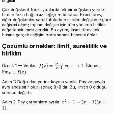
değildir.
Çok değişkenli fonksiyonlarda tek bir değişken yerine
birden fazla bağımsız değişken bulunur. Kısmi türev,
diğer değişkenler sabit tutulurken seçilen değişkene göre
değişimi ölçer; toplam değişim için tüm yönlerin birlikte
değerlendirilmesi gerekir. Bu ayrım, kısmi türevi tek
başına gerçek değişim oranı sanma hatasını önler.
Çözümlü örnekler: limit, süreklilik ve
birikim
2
f(x)=\frac{x^2-
x\to1
\lim_
−
1
x
(
)
=
→
1
Örnek 1 — Verilen:
ve
. İstenen:
f
x
x
−
1
x
1}{x-1}
lim
(
)
.
f
x
→
1
x
Adım 1: Doğrudan yerine koyma yapılır. Pay ve payda
0/0
0/0
aynı anda sıfır olur; sonuç
'dır. Bu, limitin 0 olduğu
sonucu değildir.
2
x^2-
−
1
=
(
−
1
)
(
+
Adım 2: Pay çarpanlara ayrılır:
x
x
x
1=(x-
1
)
.