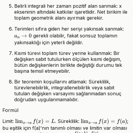
Belirli integrali her zaman pozitif alan sanmak: x
ekseninin altındaki katkılar işaretlidir. Net birikim ile
toplam geometrik alanı ayırmak gerekir.
a_n
Terimleri sıfıra giden her seriyi yakınsak sanmak:
→
0
gerekli olabilir, fakat sonsuz toplamın
a
n
yakınsaklığı için yeterli değildir.
Kısmi türevi toplam türev yerine kullanmak: Bir
değişken sabit tutulurken ölçülen kısmi değişim,
bütün değişkenlerin birlikte değiştiği durumu tek
başına temsil etmeyebilir.
Bir teoremin koşullarını atlamak: Süreklilik,
türevlenebilirlik, integrallenebilirlik veya sabit
tutulan değişken varsayımı sağlanmadan sonuç
doğrudan uygulanmamalıdır.
Formül
\lim_{x\to
lim
(
)
=
\lim_{x\to
lim
(
)
=
(
)
Limit:
. Süreklilik:
;
f
x
L
f
x
f
a
→
→
x
a
x
a
a}f(x)=L
a}f(x)=f(a)
bu eşitlik için f(a)'nın tanımlı olması ve limitin var olması
(
+
)
−
(
)