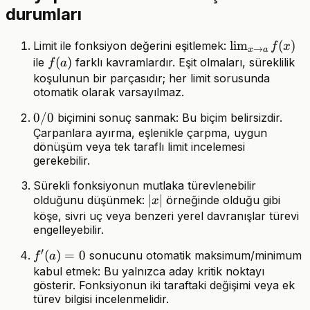
durumları
\lim_{x\to
lim
(
)
Limit ile fonksiyon değerini eşitlemek:
f
x
→
x
a
a}f(x)
f(a)
(
)
ile
farklı kavramlardır. Eşit olmaları, süreklilik
f
a
koşulunun bir parçasıdır; her limit sorusunda
otomatik olarak varsayılmaz.
0/0
0/0
biçimini sonuç sanmak: Bu biçim belirsizdir.
Çarpanlara ayırma, eşlenikle çarpma, uygun
dönüşüm veya tek taraflı limit incelemesi
gerekebilir.
Sürekli fonksiyonun mutlaka türevlenebilir
|x|
∣
∣
olduğunu düşünmek:
örneğinde olduğu gibi
x
köşe, sivri uç veya benzeri yerel davranışlar türevi
engelleyebilir.
′
f'(a)=0
(
)
=
0
sonucunu otomatik maksimum/minimum
f
a
kabul etmek: Bu yalnızca aday kritik noktayı
gösterir. Fonksiyonun iki taraftaki değişimi veya ek
türev bilgisi incelenmelidir.