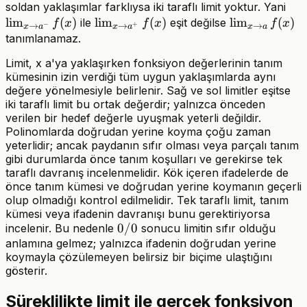
\li
soldan yaklaşımlar farklıysa iki taraflı limit yoktur. Yani
lim
(
)
\lim_{x\to
lim
(
)
\lim_{x\to
lim
(
a^-
)
ile
eşit değilse
f
x
f
x
f
x
−
+
→
→
→
x
a
x
a
x
a
a^+}f(x)
a}f(x)
tanımlanamaz.
Limit, x a'ya yaklaşırken fonksiyon değerlerinin tanım
kümesinin izin verdiği tüm uygun yaklaşımlarda aynı
değere yönelmesiyle belirlenir. Sağ ve sol limitler eşitse
iki taraflı limit bu ortak değerdir; yalnızca önceden
verilen bir hedef değerle uyuşmak yeterli değildir.
Polinomlarda doğrudan yerine koyma çoğu zaman
yeterlidir; ancak paydanın sıfır olması veya parçalı tanım
gibi durumlarda önce tanım koşulları ve gerekirse tek
taraflı davranış incelenmelidir. Kök içeren ifadelerde de
önce tanım kümesi ve doğrudan yerine koymanın geçerli
olup olmadığı kontrol edilmelidir. Tek taraflı limit, tanım
kümesi veya ifadenin davranışı bunu gerektiriyorsa
0/0
0/0
incelenir. Bu nedenle
sonucu limitin sıfır olduğu
anlamına gelmez; yalnızca ifadenin doğrudan yerine
koymayla çözülemeyen belirsiz bir biçime ulaştığını
gösterir.
Süreklilikte limit ile gerçek fonksiyon