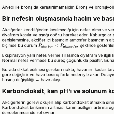
Alveol ile bronş da karıştırılmamalıdır. Bronş ve bronşiyoll
Bir nefesin oluşmasında hacim ve basın
Akciğerler kendiliğinden kasılmadığı için nefes alma ve v
diyafram kasılır ve aşağı doğru hareket eder. Kaburgalar a
genişlemesine, akciğer içi basıncın atmosfer basıncının 
P_{akciğer}
<
biçimde bu durum
şeklinde gösterilebi
P
P
˘
ak
c
i
g
er
a
t
m
os
f
er
<P_{atmosfer}
Ekspirasyon yani nefes verme sırasında diyafram ve ilgili 
Normal nefes vermede bu süreç çoğunlukla pasiftir. Buna ka
Burada dikkat edilmesi gereken nokta, havanın 'kaslar taraf
göre değiştirir ve hava basınç farkı nedeniyle akar. Dola
basınç değişikliği → hava akışı.
Karbondioksit, kan pH'ı ve solunum k
Akciğerlerin görevi oksijen alıp karbondioksit atmakla sınır
Karbondioksit birikiminin artması kanın asitliğini artırma 
dengelenmesinde rol oynar.