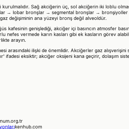
kurulmalıdır. Sağ akciğerin üç, sol akciğerin iki loblu olma
nşlar → lobar bronşlar → segmental bronşlar → bronşiyoller
r; gaz değişiminin ana yüzeyi bronş değil alveoldür.
üs kafesinin genişlediği, akciğer içi basıncın atmosfer basın
lu nefes vermede karın kasları gibi ek kasların görev alabi
likte arayın.
i arasındaki ilişki de önemlidir. Akciğerler gaz alışverişini
ır' ifadesi eksiktir; akciğer oksijeni kana geçirir, dolaşım s
num.org.tr
yonları
kenhub.com