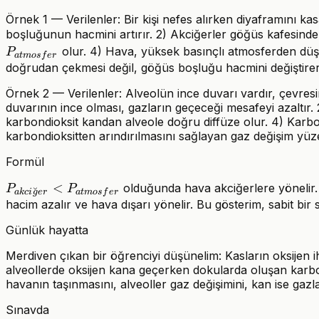
Örnek 1 — Verilenler: Bir kişi nefes alırken diyaframını k
boşluğunun hacmini artırır. 2) Akciğerler göğüs kafesinde
olur. 4) Hava, yüksek basınçlı atmosferden düşü
P
a
t
m
os
f
er
doğrudan çekmesi değil, göğüs boşluğu hacmini değiştirer
Örnek 2 — Verilenler: Alveolün ince duvarı vardır, çevresi
duvarının ince olması, gazların geçeceği mesafeyi azaltır. 
karbondioksit kandan alveole doğru diffüze olur. 4) Karbo
karbondioksitten arındırılmasını sağlayan gaz değişim yüzey
Formül
P_{akciğer}
<
olduğunda hava akciğerlere yönelir.
P
P
˘
ak
c
i
g
er
a
t
m
os
f
er
<P_{atmosfer}
hacim azalır ve hava dışarı yönelir. Bu gösterim, sabit bir
Günlük hayatta
Merdiven çıkan bir öğrenciyi düşünelim: Kasların oksijen ih
alveollerde oksijen kana geçerken dokularda oluşan karbondi
havanın taşınmasını, alveoller gaz değişimini, kan ise gazla
Sınavda