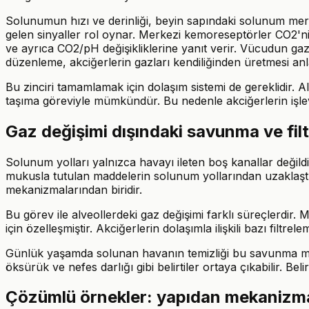
Solunumun hızı ve derinliği, beyin sapındaki solunum me
gelen sinyaller rol oynar. Merkezi kemoreseptörler CO2'nin
ve ayrıca CO2/pH değişikliklerine yanıt verir. Vücudun gaz
düzenleme, akciğerlerin gazları kendiliğinden üretmesi a
Bu zinciri tamamlamak için dolaşım sistemi de gereklidir. A
taşıma göreviyle mümkündür. Bu nedenle akciğerlerin işlevi
Gaz değişimi dışındaki savunma ve fil
Solunum yolları yalnızca havayı ileten boş kanallar değild
mukusla tutulan maddelerin solunum yollarından uzaklaştır
mekanizmalarından biridir.
Bu görev ile alveollerdeki gaz değişimi farklı süreçlerdir. 
için özelleşmiştir. Akciğerlerin dolaşımla ilişkili bazı filtr
Günlük yaşamda solunan havanın temizliği bu savunma mekani
öksürük ve nefes darlığı gibi belirtiler ortaya çıkabilir. B
Çözümlü örnekler: yapıdan mekanizm