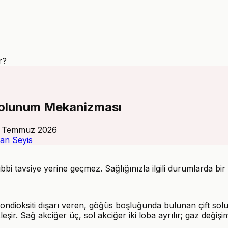
r?
 Solunum Mekanizması
 Temmuz 2026
an Seyis
tıbbi tavsiye yerine geçmez. Sağlığınızla ilgili durumlarda b
ondioksiti dışarı veren, göğüs boşluğunda bulunan çift solu
şir. Sağ akciğer üç, sol akciğer iki loba ayrılır; gaz değişim