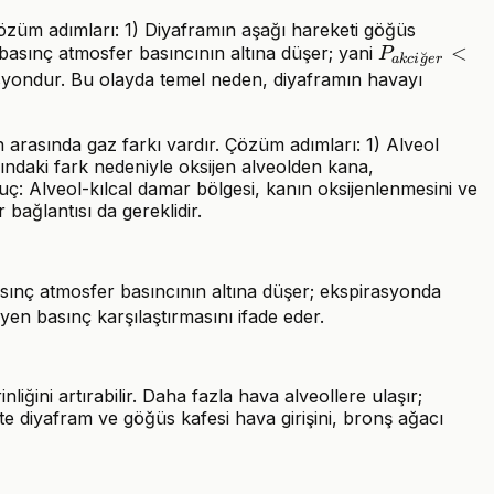
 Çözüm adımları: 1) Diyaframın aşağı hareketi göğüs
P_{akciğer}
<
basınç atmosfer basıncının altına düşer; yani
P
˘
ak
c
i
g
er
<P_{atmosf
asyondur. Bu olayda temel neden, diyaframın havayı
 arasında gaz farkı vardır. Çözüm adımları: 1) Alveol
sındaki fark nedeniyle oksijen alveolden kana,
uç: Alveol-kılcal damar bölgesi, kanın oksijenlenmesini ve
bağlantısı da gereklidir.
sınç atmosfer basıncının altına düşer; ekspirasyonda
yen basınç karşılaştırmasını ifade eder.
ğini artırabilir. Daha fazla hava alveollere ulaşır;
kte diyafram ve göğüs kafesi hava girişini, bronş ağacı