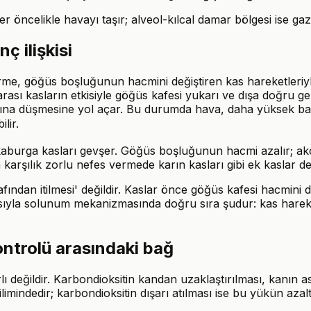
er öncelikle havayı taşır; alveol-kılcal damar bölgesi ise gaz
ç ilişkisi
erme, göğüs boşluğunun hacmini değiştiren kas hareketleriyl
rası kasların etkisiyle göğüs kafesi yukarı ve dışa doğru ge
altına düşmesine yol açar. Bu durumda hava, daha yüksek b
lir.
kaburga kasları gevşer. Göğüs boşluğunun hacmi azalır; akciğ
rşılık zorlu nefes vermede karın kasları gibi ek kaslar dev
ından itilmesi' değildir. Kaslar önce göğüs kafesi hacmini de
yısıyla solunum mekanizmasında doğru sıra şudur: kas harek
ontrolü arasındaki bağ
lı değildir. Karbondioksitin kandan uzaklaştırılması, kanın a
eğilimindedir; karbondioksitin dışarı atılması ise bu yükün a