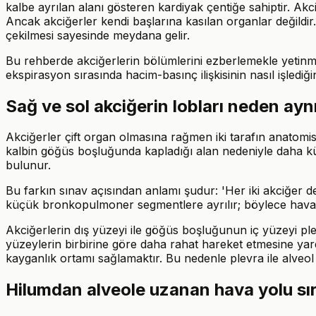
kalbe ayrılan alanı gösteren kardiyak çentiğe sahiptir. A
Ancak akciğerler kendi başlarına kasılan organlar değildir.
çekilmesi sayesinde meydana gelir.
Bu rehberde akciğerlerin bölümlerini ezberlemekle yetinme
ekspirasyon sırasında hacim-basınç ilişkisinin nasıl işlediği
Sağ ve sol akciğerin lobları neden aynı
Akciğerler çift organ olmasına rağmen iki tarafın anatomisi
kalbin göğüs boşluğunda kapladığı alan nedeniyle daha küçü
bulunur.
Bu farkın sınav açısından anlamı şudur: 'Her iki akciğer de ü
küçük bronkopulmoner segmentlere ayrılır; böylece hava yo
Akciğerlerin dış yüzeyi ile göğüs boşluğunun iç yüzeyi plevr
yüzeylerin birbirine göre daha rahat hareket etmesine yardım
kayganlık ortamı sağlamaktır. Bu nedenle plevra ile alveol
Hilumdan alveole uzanan hava yolu sı