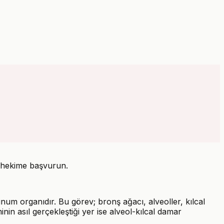
ir hekime başvurun.
num organıdır. Bu görev; bronş ağacı, alveoller, kılcal
inin asıl gerçekleştiği yer ise alveol-kılcal damar