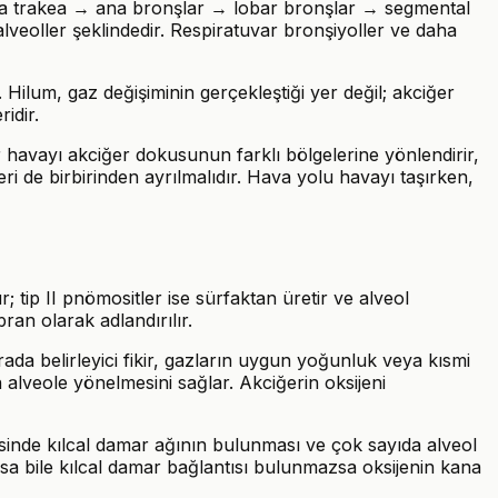
sıra trakea → ana bronşlar → lobar bronşlar → segmental
lveoller şeklindedir. Respiratuvar bronşiyoller ve daha
. Hilum, gaz değişiminin gerçekleştiği yer değil; akciğer
idir.
r havayı akciğer dokusunun farklı bölgelerine yönlendirir,
eri de birbirinden ayrılmalıdır. Hava yolu havayı taşırken,
; tip II pnömositler ise sürfaktan üretir ve alveol
ran olarak adlandırılır.
da belirleyici fikir, gazların uygun yoğunluk veya kısmi
 alveole yönelmesini sağlar. Akciğerin oksijeni
resinde kılcal damar ağının bulunması ve çok sayıda alveol
aşsa bile kılcal damar bağlantısı bulunmazsa oksijenin kana