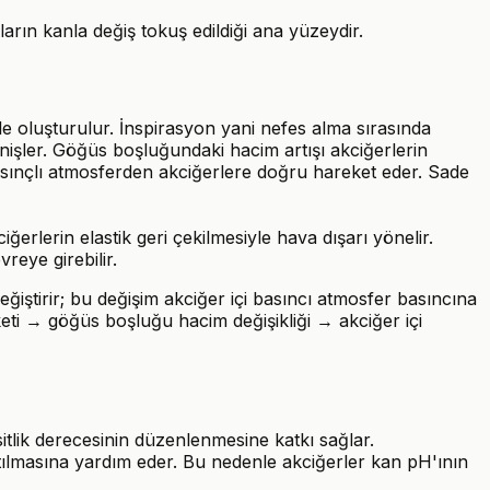
ların kanla değiş tokuş edildiği ana yüzeydir.
e oluşturulur. İnspirasyon yani nefes alma sırasında
nişler. Göğüs boşluğundaki hacim artışı akciğerlerin
asınçlı atmosferden akciğerlere doğru hareket eder. Sade
erlerin elastik geri çekilmesiyle hava dışarı yönelir.
reye girebilir.
ğiştirir; bu değişim akciğer içi basıncı atmosfer basıncına
eti → göğüs boşluğu hacim değişikliği → akciğer içi
sitlik derecesinin düzenlenmesine katkı sağlar.
zaltılmasına yardım eder. Bu nedenle akciğerler kan pH'ının