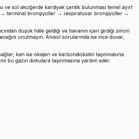
sı ve sol akciğerde kardiyak çentik bulunması temel ayırt
 → terminal bronşiyoller → respiratuvar bronşiyoller →
cından düşük hâle geldiği ve havanın içeri girdiği zinciri
leceğini unutmayın. Alveol sorularında ise ince duvar,
 sağlar; kan ise oksijen ve karbondioksitin taşınmasına
istemi bu gazın dokulara taşınmasına yardım eder.