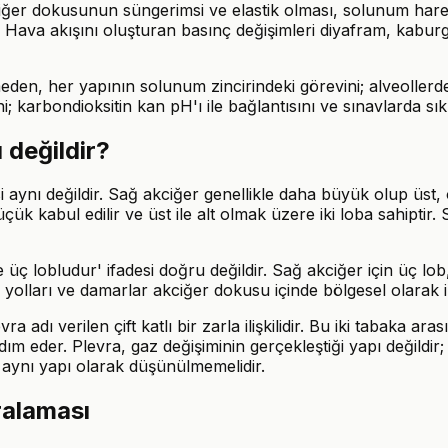
kciğer dokusunun süngerimsi ve elastik olması, solunum hare
 Hava akışını oluşturan basınç değişimleri diyafram, kaburga
den, her yapının solunum zincirindeki görevini; alveollerd
ni; karbondioksitin kan pH'ı ile bağlantısını ve sınavlarda sı
 değildir?
 aynı değildir. Sağ akciğer genellikle daha büyük olup üst, o
k kabul edilir ve üst ile alt olmak üzere iki loba sahiptir
ç lobludur' ifadesi doğru değildir. Sağ akciğer için üç lob, s
lları ve damarlar akciğer dokusu içinde bölgesel olarak il
a adı verilen çift katlı bir zarla ilişkilidir. Bu iki tabaka 
 eder. Plevra, gaz değişiminin gerçekleştiği yapı değildir; t
 aynı yapı olarak düşünülmemelidir.
ralaması