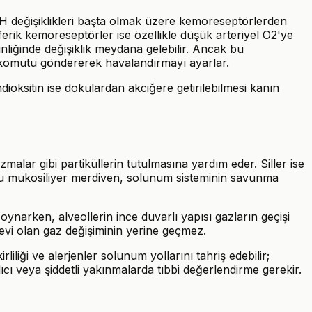
H değişiklikleri başta olmak üzere kemoreseptörlerden
ferik kemoreseptörler ise özellikle düşük arteriyel O2'ye
nliğinde değişiklik meydana gelebilir. Ancak bu
t komutu göndererek havalandırmayı ayarlar.
ioksitin ise dokulardan akciğere getirilebilmesi kanın
alar gibi partiküllerin tutulmasına yardım eder. Siller ise
uğu mukosiliyer merdiven, solunum sisteminin savunma
 oynarken, alveollerin ince duvarlı yapısı gazların geçişi
görevi olan gaz değişiminin yerine geçmez.
iği ve alerjenler solunum yollarını tahriş edebilir;
lıcı veya şiddetli yakınmalarda tıbbi değerlendirme gerekir.