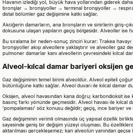
Havanın izlediği yol, büyük hava yollarından giderek daha
bronşlar → bronşiyoller → terminal bronşiyoller → respirat
distal bölümler gaz değişimine katkı sağlar.
Akciğerin damarların, ana bronşların ve sinirlerin giriş-çık
dokusuna ulaşan yapıların geçiş bölgesidir. Alveoller ise
Bu sıralama bir neden-sonuç zinciri kurar: Trakea havayı t
bronşiyoller akışı alveollere yaklaştırır ve alveoller gaz d
pulmoner damarlar kanı alveollerin çevresindeki kılcal dam
Alveol-kılcal damar bariyeri oksijen geç
Gaz değişiminin temel birimi alveoldür. Alveol epiteli çoğu
bütünlüğüne katkı sağlar. Alveol duvarı ile kılcal damar d
Oksijen, alveol havasından kana doğru; karbondioksit ise 
basınç farkı yönünde geçmesidir. Alveol havası ile kılcal d
'pompalaması' söz konusu değildir; geçiş, ince bariyer ve 
Gaz değişiminin verimli olmasında üç yapısal özellik birlik
sayesinde geniş bir değişim yüzeyi oluşması. Bu özelliklerd
aktarılması gerçekleşemez; kan alveolün yanından geçse 