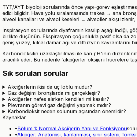
TYT/AYT biyoloji sorularında önce yapı-görev eşleştirmesi 
edici bilgidir. Hava yolu sıralamasında trakea → ana bro
alveol kanalları ve alveol keseleri → alveoller akışı izleni
İnspirasyon sorularında diyaframın kasılıp aşağı indiği, göğ
birlikte düşünün. Ekspirasyon çoğunlukla pasif olsa da zor
geniş yüzey, kılcal damar ağı ve diffüzyon kavramlarını bir
Karbondioksitin uzaklaştırılması ile kan pH'ının düzenlenmes
aracılık eder. Bu nedenle 'akciğerler oksijeni hücrelere taş
Sık sorulan sorular
Akciğerlerin ikisi de üç loblu mudur?
Gaz değişimi bronşlarda mı gerçekleşir?
Akciğerler nefes alırken kendileri mi kasılır?
Plevranın görevi gaz değişimi yapmak mıdır?
Karbondioksit neden solunum açısından önemlidir?
Kaynaklar
•
Bölüm 1: Normal Akciğerin Yapı ve Fonksiyonu
solu
•
Akciğer: Anatomisi, kanlanması, sinir sistemi, fonksi