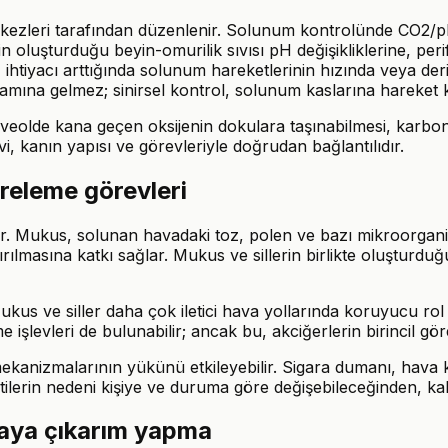
rkezleri tarafından düzenlenir. Solunum kontrolünde CO2/p
 oluşturduğu beyin-omurilik sıvısı pH değişikliklerine, peri
 ihtiyacı arttığında solunum hareketlerinin hızında veya deri
nlamına gelmez; sinirsel kontrol, solunum kaslarına hareke
lveolde kana geçen oksijenin dokulara taşınabilmesi, karbond
, kanın yapısı ve görevleriyle doğrudan bağlantılıdır.
treleme görevleri
ir. Mukus, solunan havadaki toz, polen ve bazı mikroorganizm
ılmasına katkı sağlar. Mukus ve sillerin birlikte oluşturd
Mukus ve siller daha çok iletici hava yollarında koruyucu rol
eleme işlevleri de bulunabilir; ancak bu, akciğerlerin birincil 
zmalarının yükünü etkileyebilir. Sigara dumanı, hava kirlil
elirtilerin nedeni kişiye ve duruma göre değişebileceğinden, ka
aya çıkarım yapma