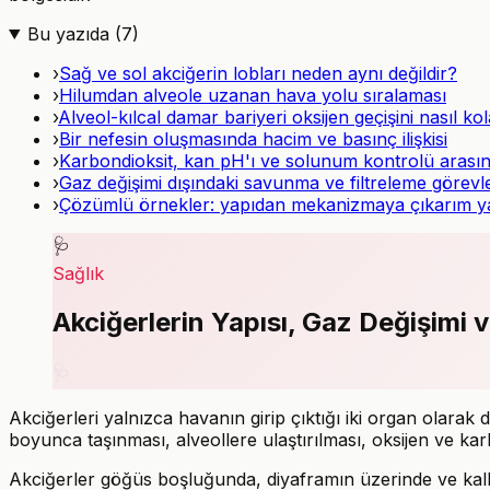
Bu yazıda (
7
)
›
Sağ ve sol akciğerin lobları neden aynı değildir?
›
Hilumdan alveole uzanan hava yolu sıralaması
›
Alveol-kılcal damar bariyeri oksijen geçişini nasıl kol
›
Bir nefesin oluşmasında hacim ve basınç ilişkisi
›
Karbondioksit, kan pH'ı ve solunum kontrolü arası
›
Gaz değişimi dışındaki savunma ve filtreleme görevle
›
Çözümlü örnekler: yapıdan mekanizmaya çıkarım 
🩺
Sağlık
Akciğerlerin Yapısı, Gaz Değişim
🩺
Akciğerleri yalnızca havanın girip çıktığı iki organ olarak
boyunca taşınması, alveollere ulaştırılması, oksijen ve karb
Akciğerler göğüs boşluğunda, diyaframın üzerinde ve kalbin