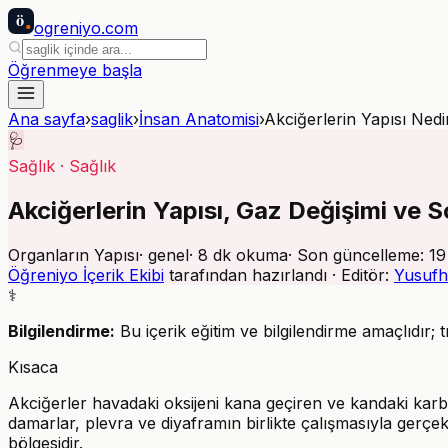
ö
ogreniyo
.com
Öğrenmeye başla
Ana sayfa
›
saglik
›
İnsan Anatomisi
›
Akciğerlerin Yapısı Nedi
🩺
Sağlık
·
Sağlık
Akciğerlerin Yapısı, Gaz Değişimi ve
Organların Yapısı
·
genel
·
8
dk okuma
· Son güncelleme:
19
Öğreniyo İçerik Ekibi
tarafından hazırlandı · Editör:
Yusufh
⚕️
Bilgilendirme:
Bu içerik eğitim ve bilgilendirme amaçlıdır; 
Kısaca
Akciğerler havadaki oksijeni kana geçiren ve kandaki karb
damarlar, plevra ve diyaframın birlikte çalışmasıyla gerçekle
bölgesidir.