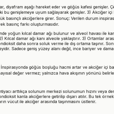
asar, diyafram aşağı hareket eder ve göğüs kafesi genişler.
ki bu genişlemeye uyum sağlayarak genişler. 3) Akciğer içi 
k basınçlı akciğerlere girer. Sonuç: Verilen durum inspir
ek basınç farkı oluşturmasıdır.
nde yoğun kılcal damar ağı bulunur ve alveol havası ile kan
2) Kılcal damar ağı kanı alveole yaklaştırır. 3) Ortamlar ara
ndioksit daha sonra soluk verme ile dış ortama taşınır. Son
idir. Sadece geniş yüzey alanı değil, ince bariyer ve damar 
 İnspirasyonda göğüs boşluğu hacmi artar ve akciğer içi ba
 sayısal değer vermez; yalnızca hava akışının yönünü belirle
tiyacı arttıkça solunum merkezi solunumun hızını veya derinli
oksit kanla akciğerlere getirilip dışarı atılır. Bu tek örne
rın vücut ile akciğer arasında taşınmasını üstlenir.