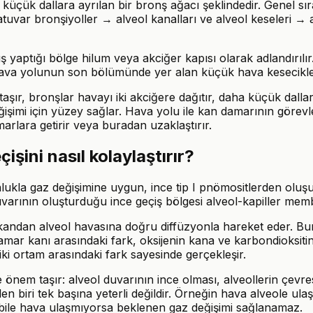
 küçük dallara ayrılan bir bronş ağacı şeklindedir. Genel 
uvar bronşiyoller → alveol kanalları ve alveol keseleri → a
ış yaptığı bölge hilum veya akciğer kapısı olarak adlandırılır
 hava yolunun son bölümünde yer alan küçük hava kesecikler
aşır, bronşlar havayı iki akciğere dağıtır, daha küçük dalla
eğişimi için yüzey sağlar. Hava yolu ile kan damarının görevl
arlara getirir veya buradan uzaklaştırır.
işini nasıl kolaylaştırır?
nlukla gaz değişimine uygun, ince tip I pnömositlerden oluşur
uvarının oluşturduğu ince geçiş bölgesi alveol-kapiller memb
kandan alveol havasına doğru diffüzyonla hareket eder. Bura
amar kanı arasındaki fark, oksijenin kana ve karbondioksitin
iki ortam arasındaki fark sayesinde gerçekleşir.
te önem taşır: alveol duvarının ince olması, alveollerin çev
en biri tek başına yeterli değildir. Örneğin hava alveole ul
bile hava ulaşmıyorsa beklenen gaz değişimi sağlanamaz.