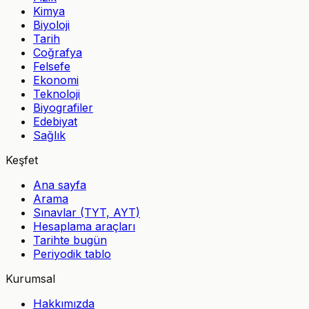
Kimya
Biyoloji
Tarih
Coğrafya
Felsefe
Ekonomi
Teknoloji
Biyografiler
Edebiyat
Sağlık
Keşfet
Ana sayfa
Arama
Sınavlar (TYT, AYT)
Hesaplama araçları
Tarihte bugün
Periyodik tablo
Kurumsal
Hakkımızda