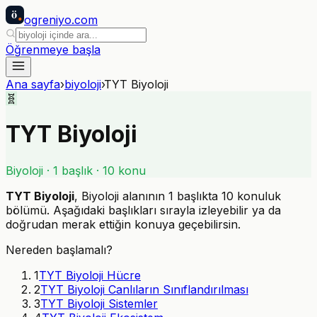
ö
ogreniyo
.com
Öğrenmeye başla
Ana sayfa
›
biyoloji
›
TYT Biyoloji
🧬
TYT Biyoloji
Biyoloji
·
1
başlık ·
10
konu
TYT Biyoloji
,
Biyoloji
alanının
1
başlıkta
10
konuluk
bölümü. Aşağıdaki başlıkları sırayla izleyebilir ya da
doğrudan merak ettiğin konuya geçebilirsin.
Nereden başlamalı?
1
TYT Biyoloji Hücre
2
TYT Biyoloji Canlıların Sınıflandırılması
3
TYT Biyoloji Sistemler