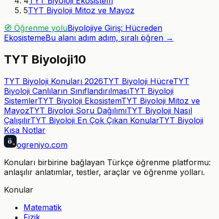
4
TYT Biyoloji Ekosistem
5
TYT Biyoloji Mitoz ve Mayoz
🧭 Öğrenme yolu
Biyolojiye Giriş: Hücreden
Ekosisteme
Bu alanı adım adım, sıralı öğren →
TYT Biyoloji
10
TYT Biyoloji Konuları 2026
TYT Biyoloji Hücre
TYT
Biyoloji Canlıların Sınıflandırılması
TYT Biyoloji
Sistemler
TYT Biyoloji Ekosistem
TYT Biyoloji Mitoz ve
Mayoz
TYT Biyoloji Soru Dağılımı
TYT Biyoloji Nasıl
Çalışılır
TYT Biyoloji En Çok Çıkan Konular
TYT Biyoloji
Kısa Notlar
ö
ogreniyo
.com
Konuları birbirine bağlayan Türkçe öğrenme platformu:
anlaşılır anlatımlar, testler, araçlar ve öğrenme yolları.
Konular
Matematik
Fizik