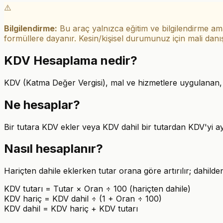
⚠️
Bilgilendirme:
Bu araç yalnızca eğitim ve bilgilendirme ama
formüllere dayanır.
Kesin/kişisel durumunuz için mali dan
KDV Hesaplama
nedir?
KDV (Katma Değer Vergisi), mal ve hizmetlere uygulanan, fi
Ne hesaplar?
Bir tutara KDV ekler veya KDV dahil bir tutardan KDV'yi ayır
Nasıl hesaplanır?
Hariçten dahile eklerken tutar orana göre artırılır; dahilde
KDV tutarı = Tutar × Oran ÷ 100 (hariçten dahile)
KDV hariç = KDV dahil ÷ (1 + Oran ÷ 100)
KDV dahil = KDV hariç + KDV tutarı