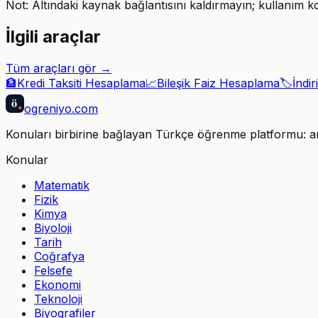
Not: Altındaki kaynak bağlantısını kaldırmayın; kullanım k
İlgili araçlar
Tüm araçları gör →
🏦
Kredi Taksiti Hesaplama
📈
Bileşik Faiz Hesaplama
🏷️
İndi
ö
ogreniyo
.com
Konuları birbirine bağlayan Türkçe öğrenme platformu: anla
Konular
Matematik
Fizik
Kimya
Biyoloji
Tarih
Coğrafya
Felsefe
Ekonomi
Teknoloji
Biyografiler