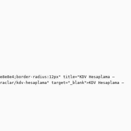
e8e8e4;border-radius:12px" title="KDV Hesaplama —
raclar/kdv-hesaplama" target="_blank">KDV Hesaplama —