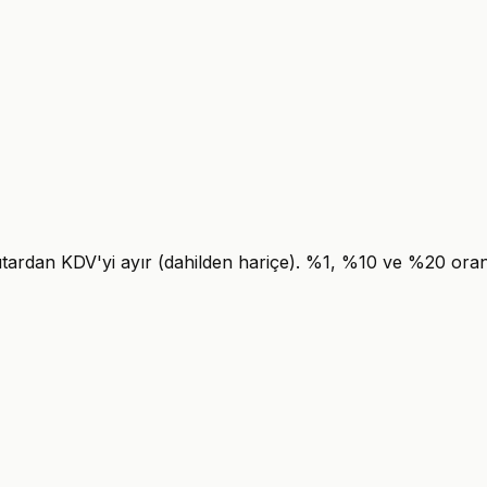
tutardan KDV'yi ayır (dahilden hariçe). %1, %10 ve %20 oran