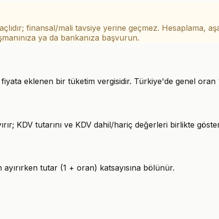
çlıdır;
finansal/mali tavsiye
yerine geçmez. Hesaplama, aşağ
ışmanınıza ya da bankanıza
başvurun.
yata eklenen bir tüketim vergisidir. Türkiye'de genel oran 
ır; KDV tutarını ve KDV dahil/hariç değerleri birlikte göster
n ayırırken tutar (1 + oran) katsayısına bölünür.