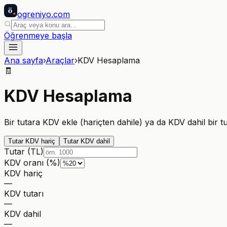
ö
ogreniyo
.com
Öğrenmeye başla
Ana sayfa
›
Araçlar
›
KDV Hesaplama
🧾
KDV Hesaplama
Bir tutara KDV ekle (hariçten dahile) ya da KDV dahil bir 
Tutar KDV hariç
Tutar KDV dahil
Tutar (TL)
KDV oranı (%)
KDV hariç
—
KDV tutarı
—
KDV dahil
—