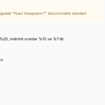
ıdaki “Nasıl hesaplanır?” bölümündeki standart
%20, indirimli oranlar %10 ve %1'dir.
ir.